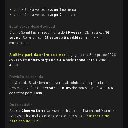
Joona Sotala venceu o
Jogo 1
no mapa
Joona Sotala venceu o
Jogo 2
no mapa
Estatísticas Head-to-head
Clem e Serral haviam se enfrentado
39 vezes
. Clem venceu
16
vezes
, Serral venceu
23 vezes
e
0 partidas
terminaram
empatadas.
A última partida entre os times
foi jogada dia 5 de jul. de 2026
às 21:45 no
HomeStory Cup XXIX
onde
Joona Sotala
venceu
4 - 0
.
Previsão da partida
Usuários da Strafe tem um favorito absoluto para a partida, e
preveem a vitória do
Serral
com
100%
dos votos a seu favor e
0%
dos votos para
Clem
.
Onde assistir
Assista
Clem vs Serral
ao vivo na strafe.com, Twitch and Youtube.
Para assistir a mais partidas como esta, visite o
Calendário de
partidas de SC2
.