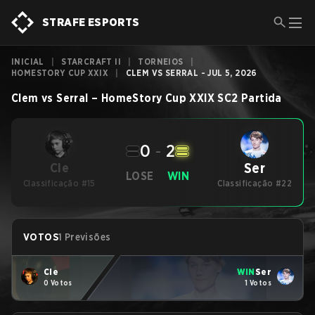
STRAFE ESPORTS
INICIAL
|
STARCRAFT II
|
TORNEIOS
|
HOMESTORY CUP XXIX
|
CLEM VS SERRAL - JUL 5, 2026
Clem
vs
Serral
–
HomeStory Cup XXIX
SC2
Partida
0
-
2
Ser
Cle
LOSE
WIN
Classificação #15
Classificação #22
VOTOS
1 Previsões
Cle
WIN
Ser
0 Votos
1 Votos