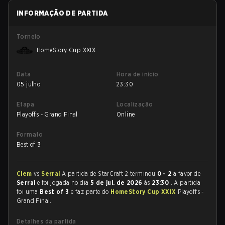
INFORMAÇÃO DE PARTIDA
Torneio
HomeStory Cup XXIX
Data
Hora de início
05 julho
23:30
Etapa
Localização
Playoffs - Grand Final
Online
Formato
Best of 3
Clem
vs
Serral
A partida de StarCraft 2 terminou
0 - 2
a favor de
Serral
e foi jogada no dia
5 de jul. de 2026
às
23:30
. A partida
foi uma
Best of 3
e faz parte do
HomeStory Cup XXIX
Playoffs -
Grand Final.
Detalhes da partida