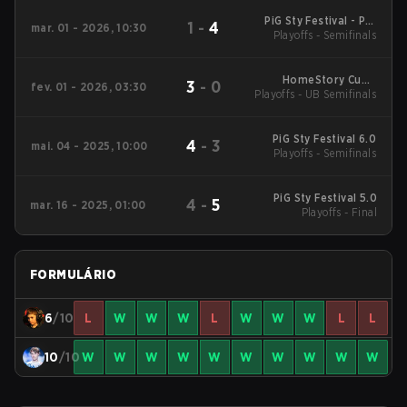
PiG Sty Festival - PiG
1
-
4
mar. 01 - 2026, 10:30
Sty Festival Season 7
Playoffs - Semifinals
2026
HomeStory Cup -
3
-
0
fev. 01 - 2026, 03:30
Playoffs - UB Semifinals
HomeStory Cup XXVIII
PiG Sty Festival 6.0
4
-
3
mai. 04 - 2025, 10:00
Playoffs - Semifinals
PiG Sty Festival 5.0
4
-
5
mar. 16 - 2025, 01:00
Playoffs - Final
FORMULÁRIO
6
/10
L
W
W
W
L
W
W
W
L
L
10
/10
W
W
W
W
W
W
W
W
W
W