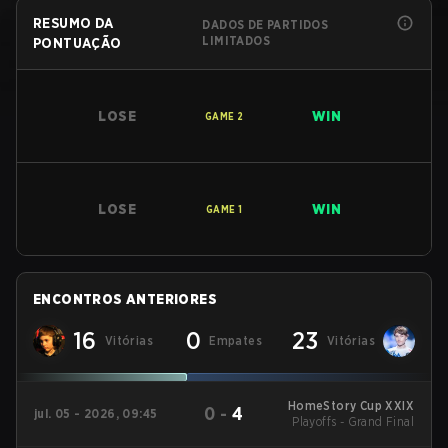
RESUMO DA
DADOS DE PARTIDOS
LIMITADOS
PONTUAÇÃO
LOSE
WIN
GAME
2
LOSE
WIN
GAME
1
ENCONTROS ANTERIORES
16
0
23
Vitórias
Empates
Vitórias
HomeStory Cup XXIX
0
-
4
jul. 05 - 2026, 09:45
Playoffs - Grand Final