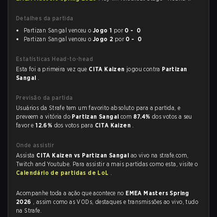
Detalhes da partida
Partizan Sangal venceu o
Jogo 1
por
0 - 0
Partizan Sangal venceu o
Jogo 2
por
0 - 0
Estatísticas Head-to-head
Esta foi a primeira vez que
CITA Kaizen
jogou contra
Partizan
Sangal
.
Previsão da partida
Usuários da Strafe tem um favorito absoluto para a partida, e
preveem a vitória do
Partizan Sangal
com
87.4%
dos votos a seu
favor e
12.6%
dos votos para
CITA Kaizen
.
Onde assistir
Assista
CITA Kaizen vs Partizan Sangal
ao vivo na strafe.com,
Twitch and Youtube. Para assistir a mais partidas como esta, visite o
Calendário de partidas de LoL
.
Acompanhe toda a ação que acontece no
EMEA Masters Spring
2026
, assim como as VODs, destaques e transmissões ao vivo, tudo
na Strafe.