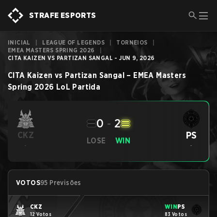
STRAFE ESPORTS
INICIAL
|
LEAGUE OF LEGENDS
|
TORNEIOS
|
EMEA MASTERS SPRING 2026
|
CITA KAIZEN VS PARTIZAN SANGAL - JUN 9, 2026
CITA Kaizen
vs
Partizan Sangal
–
EMEA Masters
Spring 2026
LoL
Partida
0
-
2
PS
CKZ
LOSE
WIN
-
-
VOTOS
95 Previsões
CKZ
WIN
PS
12 Votos
83 Votos