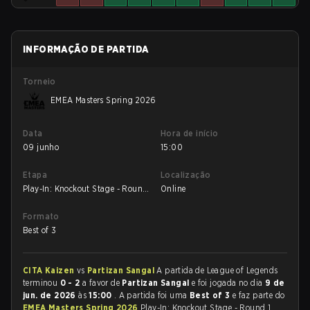
INFORMAÇÃO DE PARTIDA
Torneio
EMEA Masters Spring 2026
Data
Hora de início
09 junho
15:00
Etapa
Localização
Play-In: Knockout Stage - Round
Online
1
Formato
Best of 3
CITA Kaizen
vs
Partizan Sangal
A partida de League of Legends
terminou
0 - 2
a favor de
Partizan Sangal
e foi jogada no dia
9 de
jun. de 2026
às
15:00
. A partida foi uma
Best of 3
e faz parte do
EMEA Masters Spring 2026
Play-In: Knockout Stage - Round 1.