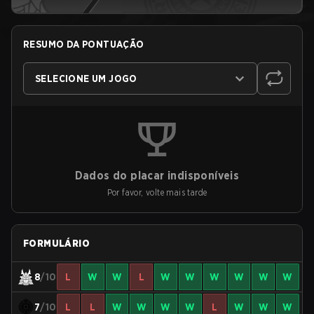
RESUMO DA PONTUAÇÃO
SELECIONE UM JOGO
Dados do placar indisponíveis
Por favor, volte mais tarde
FORMULÁRIO
8
/10
L
W
W
L
W
W
W
W
W
W
7
/10
L
L
W
W
W
W
L
W
W
W