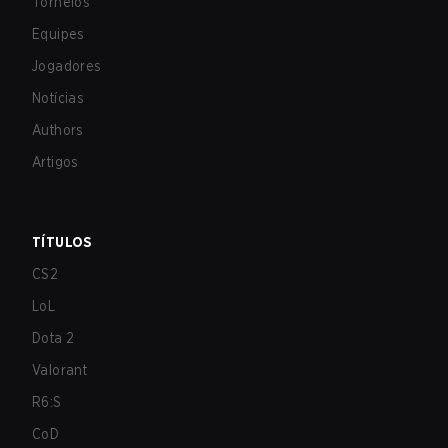
Torneios
Equipes
Jogadores
Notícias
Authors
Artigos
TÍTULOS
CS2
LoL
Dota 2
Valorant
R6:S
CoD