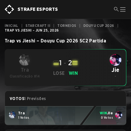
STRAFE ESPORTS
INICIAL
|
STARCRAFT II
|
TORNEIOS
|
DOUYU CUP 2026
|
TRAP VS JIESHI - JUN 25, 2026
Trap
vs
Jieshi
–
Douyu Cup 2026
SC2
Partida
1
-
2
Jie
Tra
LOSE
WIN
Classificação #14
-
VOTOS
1 Previsões
Tra
WIN
Jie
1 Votos
0 Votos