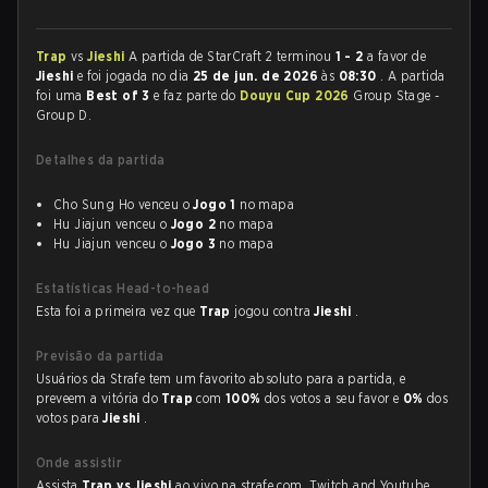
Trap
vs
Jieshi
A partida de StarCraft 2 terminou
1 - 2
a favor de
Jieshi
e foi jogada no dia
25 de jun. de 2026
às
08:30
. A partida
foi uma
Best of 3
e faz parte do
Douyu Cup 2026
Group Stage -
Group D.
Detalhes da partida
Cho Sung Ho venceu o
Jogo 1
no mapa
Hu Jiajun venceu o
Jogo 2
no mapa
Hu Jiajun venceu o
Jogo 3
no mapa
Estatísticas Head-to-head
Esta foi a primeira vez que
Trap
jogou contra
Jieshi
.
Previsão da partida
Usuários da Strafe tem um favorito absoluto para a partida, e
preveem a vitória do
Trap
com
100%
dos votos a seu favor e
0%
dos
votos para
Jieshi
.
Onde assistir
Assista
Trap vs Jieshi
ao vivo na strafe.com, Twitch and Youtube.