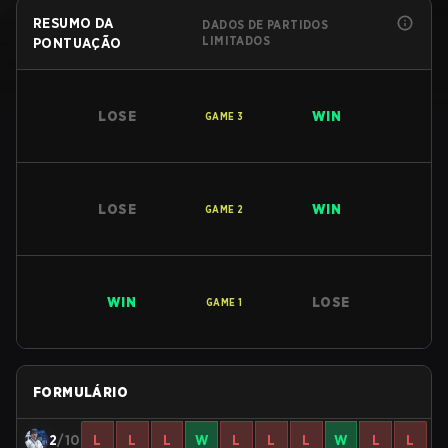
RESUMO DA
DADOS DE PARTIDOS
LIMITADOS
PONTUAÇÃO
LOSE
WIN
GAME
3
LOSE
WIN
GAME
2
WIN
LOSE
GAME
1
FORMULÁRIO
2
/10
L
L
L
W
L
L
L
W
L
L