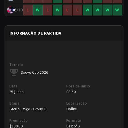
6
/10
L
W
L
W
L
L
W
W
W
W
INFORMAÇÃO DE PARTIDA
Torneio
Douyu Cup 2026
Data
Hora de início
25 junho
08:30
Etapa
Localização
Group Stage - Group D
Online
Premiação
Formato
$
20000
Best of 3