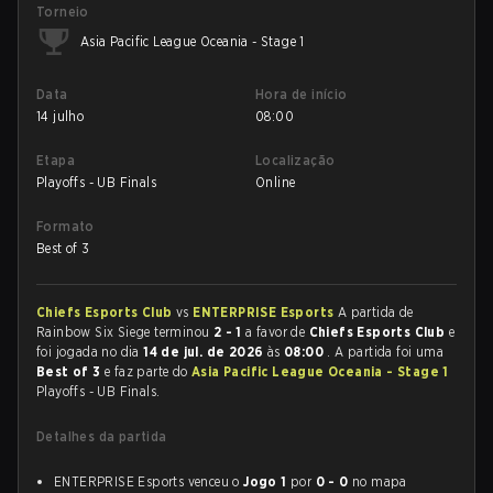
Torneio
Asia Pacific League Oceania - Stage 1
Data
Hora de início
14 julho
08:00
Etapa
Localização
Playoffs - UB Finals
Online
Formato
Best of 3
Chiefs Esports Club
vs
ENTERPRISE Esports
A partida de
Rainbow Six Siege terminou
2 - 1
a favor de
Chiefs Esports Club
e
foi jogada no dia
14 de jul. de 2026
às
08:00
. A partida foi uma
Best of 3
e faz parte do
Asia Pacific League Oceania - Stage 1
Playoffs - UB Finals.
Detalhes da partida
ENTERPRISE Esports venceu o
Jogo 1
por
0 - 0
no mapa