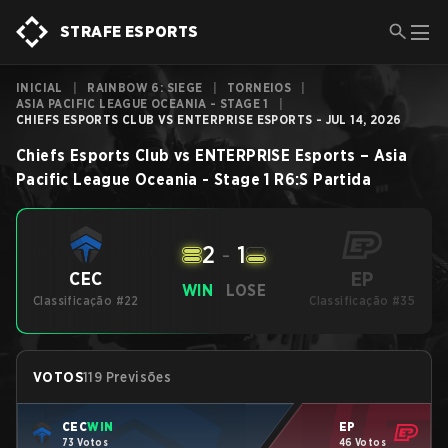
STRAFE ESPORTS
INICIAL
|
RAINBOW 6: SIEGE
|
TORNEIOS
|
ASIA PACIFIC LEAGUE OCEANIA - STAGE 1
|
CHIEFS ESPORTS CLUB VS ENTERPRISE ESPORTS - JUL 14, 2026
Chiefs Esports Club
vs
ENTERPRISE Esports
–
Asia
Pacific League Oceania - Stage 1
R6:S
Partida
2
-
1
EP
CEC
WIN
LOSE
Classificação #22
Classificação #35
VOTOS
119 Previsões
CEC
WIN
EP
73 Votos
46 Votos