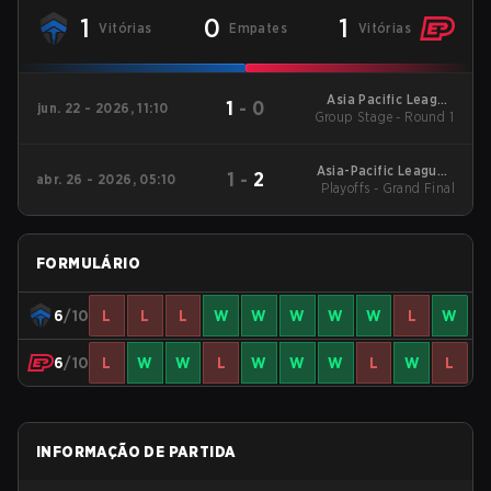
1
0
1
Vitórias
Empates
Vitórias
Asia Pacific League
1
-
0
jun. 22 - 2026, 11:10
Group Stage - Round 1
Oceania - Stage 1
Asia-Pacific League -
1
-
2
abr. 26 - 2026, 05:10
Playoffs - Grand Final
Asia-Pacific League
Kickoff: Oceania
FORMULÁRIO
6
/10
L
L
L
W
W
W
W
W
L
W
6
/10
L
W
W
L
W
W
W
L
W
L
INFORMAÇÃO DE PARTIDA