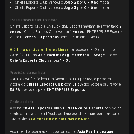
Chiefs Esports Club venceu o
Jogo 2
por
0 - 0
no mapa
Chiefs Esports Club venceu o
Jogo 3
por
0 - 0
no mapa
Estatísticas Head-to-head
Chiefs Esports Club e ENTERPRISE Esports haviam se enfrentado
2
vezes
. Chiefs Esports Club venceu
1 vezes
, ENTERPRISE Esports
venceu
1 vezes
e
0 partidas
terminaram empatadas.
A última partida entre os times
foi jogada dia 22 de jun. de
2026 às 11:10 no
Asia Pacific League Oceania - Stage 1
onde
Chiefs Esports Club
venceu
1 - 0
.
Previsão da partida
Usuários da Strafe tem um favorito para a partida, e preveem a
vitória do
Chiefs Esports Club
com
61.3%
dos votos a seu favor e
38.7%
dos votos para
ENTERPRISE Esports
.
Onde assistir
Assista
Chiefs Esports Club vs ENTERPRISE Esports
ao vivo na
strafe.com, Twitch and Youtube. Para assistir a mais partidas como
esta, visite o
Calendário de partidas de R6:S
.
Acompanhe toda a ação que acontece no
Asia Pacific League