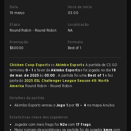
Data
Hora de início
19 março
03:00
Etapa
Localização
Round Robin - Round Robin
NA
Premiação
Formato
$
80000
Best of 1
Chicken Coop Esports
vs
Akimbo Esports
A partida de CS:GO
terminou
0 - 1
a favor de
Akimbo Esports
e foi jogada no dia
19
de mar. de 2025
às
03:00
. A partida foi uma
Best of 1
e faz
parte do
2025 ESL Challenger League Season 49: North
America
Round Robin - Round Robin.
Detalhes da partida
Akimbo Esports venceu o
Jogo 1
por
13 - 4
no mapa Anubis
Estatísticas chave dos jogadores
Jogador com mais frags foi
N2o
com
17 frags
.
Maior número de assistências na partida foi do jogador
kmrn
com