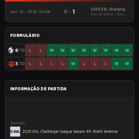
2025 ESL Challenger
0
-
1
mar. 19 - 2025, 02:08
Round Robin - Round
League Season 49:
North America
Robin
FORMULÁRIO
8
/10
L
L
W
W
W
W
W
W
W
W
3
/10
L
L
L
L
W
L
L
L
W
W
INFORMAÇÃO DE PARTIDA
Torneio
2025 ESL Challenger League Season 49: North America