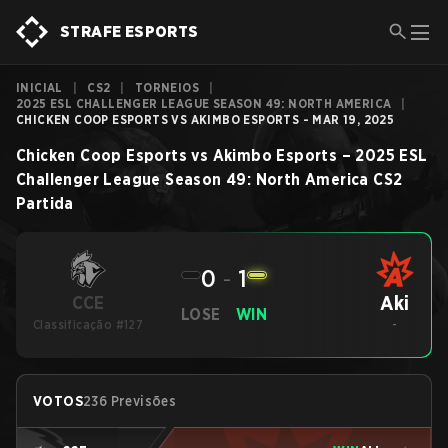
STRAFE ESPORTS
INICIAL
|
CS2
|
TORNEIOS
|
2025 ESL CHALLENGER LEAGUE SEASON 49: NORTH AMERICA
|
CHICKEN COOP ESPORTS VS AKIMBO ESPORTS - MAR 19, 2025
Chicken Coop Esports
vs
Akimbo Esports
–
2025 ESL
Challenger League Season 49: North America
CS2
Partida
0
-
1
Aki
CCE
LOSE
WIN
Classificação #127
-
VOTOS
236 Previsões