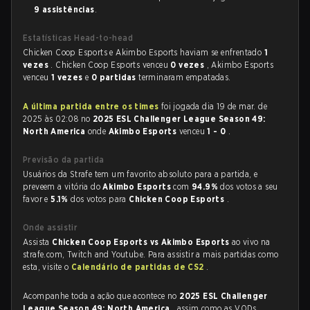
9 assistências
.
Estatísticas Head-to-head
Chicken Coop Esports e Akimbo Esports haviam se enfrentado
1
vezes
. Chicken Coop Esports venceu
0 vezes
, Akimbo Esports
venceu
1 vezes
e
0 partidas
terminaram empatadas.
A última partida entre os times
foi jogada dia 19 de mar. de
2025 às 02:08 no
2025 ESL Challenger League Season 49:
North America
onde
Akimbo Esports
venceu
1 - 0
.
Previsão da partida
Usuários da Strafe tem um favorito absoluto para a partida, e
preveem a vitória do
Akimbo Esports
com
94.9%
dos votos a seu
favor e
5.1%
dos votos para
Chicken Coop Esports
.
Onde assistir
Assista
Chicken Coop Esports vs Akimbo Esports
ao vivo na
strafe.com, Twitch and Youtube. Para assistir a mais partidas como
esta, visite o
Calendário de partidas de CS2
.
Acompanhe toda a ação que acontece no
2025 ESL Challenger
League Season 49: North America
, assim como as VODs,