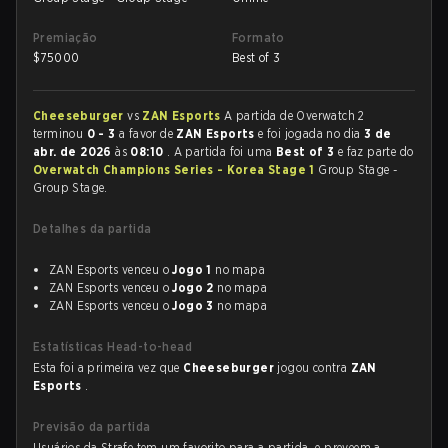
Premiação
Formato
$
75000
Best of 3
Cheeseburger
vs
ZAN Esports
A partida de Overwatch 2
terminou
0 - 3
a favor de
ZAN Esports
e foi jogada no dia
3 de
abr. de 2026
às
08:10
. A partida foi uma
Best of 3
e faz parte do
Overwatch Champions Series - Korea Stage 1
Group Stage -
Group Stage.
Detalhes da partida
ZAN Esports venceu o
Jogo 1
no mapa
ZAN Esports venceu o
Jogo 2
no mapa
ZAN Esports venceu o
Jogo 3
no mapa
Estatísticas Head-to-head
Esta foi a primeira vez que
Cheeseburger
jogou contra
ZAN
Esports
.
Previsão da partida
Usuários da Strafe tem um favorito para a partida, e preveem a