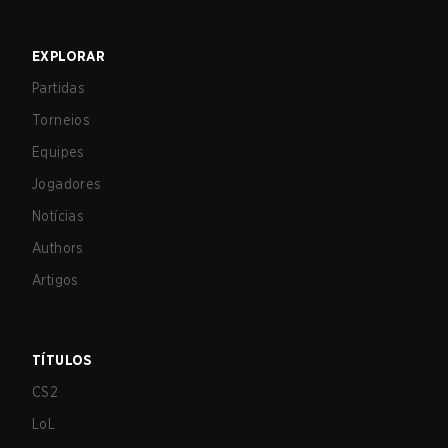
EXPLORAR
Partidas
Torneios
Equipes
Jogadores
Notícias
Authors
Artigos
TÍTULOS
CS2
LoL