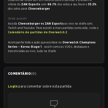
vitória do
ZAN Esports
com
66.7%
dos votos a seu favor e
33.3%
dos votos para
Cheeseburger
.
Onde assistir
Assista
Cheeseburger vs ZAN Esports
ao vivo na strafe.com,
Twitch and Youtube. Para assistir a mais partidas como esta, visite o
Calendário de partidas de Overwatch 2
.
Acompanhe toda a ação que acontece no
Overwatch Champions
Series - Korea Stage 1
, assim como as VODs, destaques e
transmissões ao vivo, tudo na Strafe.
COMENTÁRIO
(
0
)
Login
para comentar sobre esta partida