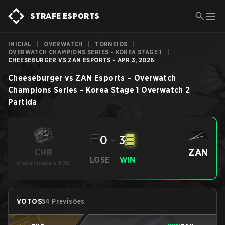
STRAFE ESPORTS
INICIAL
|
OVERWATCH
|
TORNEIOS
|
OVERWATCH CHAMPIONS SERIES - KOREA STAGE 1
|
CHEESEBURGER VS ZAN ESPORTS - APR 3, 2026
Cheeseburger
vs
ZAN Esports
–
Overwatch
Champions Series - Korea Stage 1
Overwatch 2
Partida
0
-
3
ZAN
CHB
LOSE
WIN
Classificação #20
-
VOTOS
54 Previsões