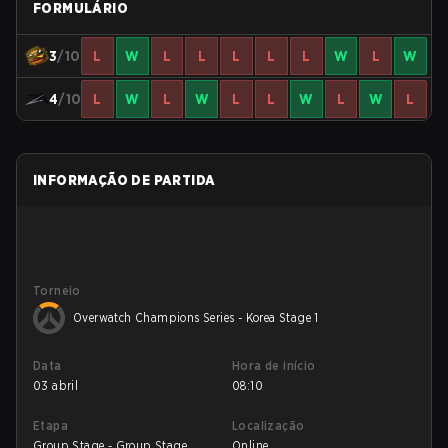
FORMULÁRIO
3
/10
L
W
L
L
L
L
L
W
L
W
4
/10
L
W
L
W
L
L
W
L
W
L
INFORMAÇÃO DE PARTIDA
Torneio
Overwatch Champions Series - Korea Stage 1
Data
Hora de início
03 abril
08:10
Etapa
Localização
Group Stage - Group Stage
Online