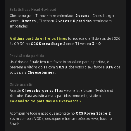
Estatísticas Head-to-head
Cheeseburger e T1 haviam se enfrentado
2 vezes
. Cheeseburger
venceu
0 vezes
, T1 venceu
2 vezes
e
0 partidas
terminaram
empatadas.
A última partida entre os times
foi jogada dia 11 de abr. de 2026
às 09:30 no
OCS Korea Stage 2
onde
T1
venceu
3 - 0
.
Previsão da partida
Usuários da Strafe tem um favorito absoluto para a partida, e
preveem a vitória do
T1
com
90.9%
dos votos a seu favor e
9.1%
dos
votos para
Cheeseburger
.
Onde assistir
Assista
Cheeseburger vs T1
ao vivo na strafe.com, Twitch and
Youtube. Para assistir a mais partidas como esta, visite o
Calendário de partidas de Overwatch 2
.
Acompanhe toda a ação que acontece no
OCS Korea Stage 2
,
assim como as VODs, destaques e transmissões ao vivo, tudo na
Strafe.