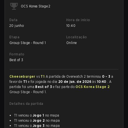
OCS Korea Stage 2
Data
Hora de início
20 junho
10:40
Etapa
Localização
Group Stage - Round 1
Online
Formato
Best of 3
Cheeseburger
vs
T1
A partida de Overwatch 2 terminou
0 - 3
a
favor de
T1
e foi jogada no dia
20 de jun. de 2026
às
10:40
. A
partida foi uma
Best of 3
e faz parte do
OCS Korea Stage 2
Group Stage - Round 1.
Detalhes da partida
T1 venceu o
Jogo 1
no mapa
T1 venceu o
Jogo 2
no mapa
T1 venceu o
Jogo 3
no mapa