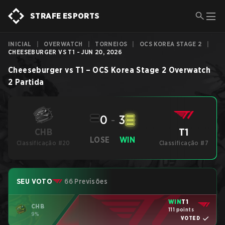
STRAFE ESPORTS
INICIAL
|
OVERWATCH
|
TORNEIOS
|
OCS KOREA STAGE 2
|
CHEESEBURGER VS T1 - JUN 20, 2026
Cheeseburger
vs
T1
–
OCS Korea Stage 2
Overwatch
2
Partida
0
-
3
T1
CHB
LOSE
WIN
Classificação #20
Classificação #7
SEU VOTO
66 Previsões
WIN
T1
CHB
111 points
9%
VOTED