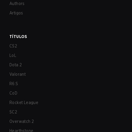
Authors
Artigos
TÍTULOS
CS2
LoL
Dota 2
Valorant
R6:S
CoD
Rocket League
SC2
Overwatch 2
Hearthstone