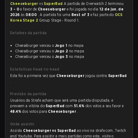
Cheeseburger
vs
SuperBad
A partida de Overwatch 2 terminou
3 - 0
a favor de
Cheeseburger
e foi jogada no dia
12 de jun. de
2026
às
08:00
. A partida foi uma
Best of 3
e faz parte do
OCS
Korea Stage 2
Group Stage - Round 1.
Detalhes da partida
Cheeseburger venceu o
Jogo 1
no mapa
Cheeseburger venceu o
Jogo 2
no mapa
Cheeseburger venceu o
Jogo 3
no mapa
Estatísticas Head-to-head
Esta foi a primeira vez que
Cheeseburger
jogou contra
SuperBad
.
Previsão da partida
Usuários da Strafe acham que será uma partida disputada, e
preveem a vitória do
SuperBad
com
51.6%
dos votos a seu favor e
48.4%
dos votos para
Cheeseburger
.
Onde assistir
Assista
Cheeseburger vs SuperBad
ao vivo na strafe.com, Twitch
and Youtube. Para assistir a mais partidas como esta, visite o