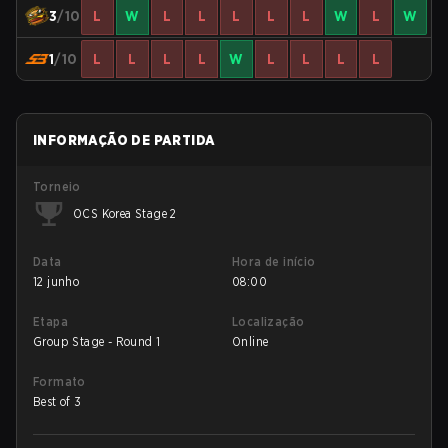
3
/10
L
W
L
L
L
L
L
W
L
W
1
/10
L
L
L
L
W
L
L
L
L
INFORMAÇÃO DE PARTIDA
Torneio
OCS Korea Stage 2
Data
Hora de início
12 junho
08:00
Etapa
Localização
Group Stage - Round 1
Online
Formato
Best of 3