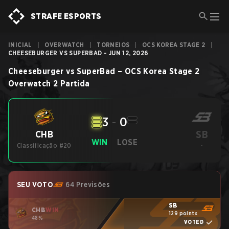
STRAFE ESPORTS
INICIAL
|
OVERWATCH
|
TORNEIOS
|
OCS KOREA STAGE 2
|
CHEESEBURGER VS SUPERBAD - JUN 12, 2026
Cheeseburger
vs
SuperBad
–
OCS Korea Stage 2
Overwatch 2
Partida
3
-
0
SB
CHB
WIN
LOSE
Classificação #20
-
SEU VOTO
64 Previsões
SB
CHB
WIN
129 points
48%
VOTED