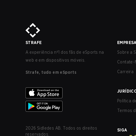
STRAFE
EMPRES
A experiência nº1 dos fãs de eSports na
Sobre a S
web e em dispositivos móveis.
Contate-
Carreira
Strafe, tudo em eSports
JURÍDIC
Política 
Termos d
2026
Sidledes AB. Todos os direitos
SIGA
reservados.