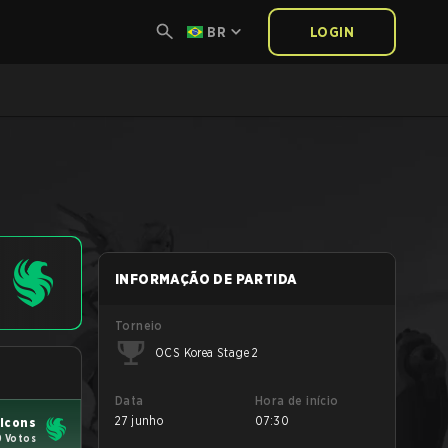
BR
LOGIN
a
INFORMAÇÃO DE PARTIDA
Torneio
OCS Korea Stage 2
Data
Hora de início
27 junho
07:30
lcons
0 Votos