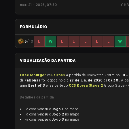
mar. 21 - 2026, 07:30
CH
FORMULÁRIO
3
/10
L
W
L
L
L
L
L
W
VISUALIZAÇÃO DA PARTIDA
Cheeseburger
vs
Falcons
A partida de Overwatch 2 terminou
0 -
de
Falcons
e foi jogada no dia
27 de jun. de 2026
às
07:30
. A pa
uma
Best of 3
e faz parte do
OCS Korea Stage 2
Group Stage - 
Detalhes da partida
Falcons venceu o
Jogo 1
no mapa
Falcons venceu o
Jogo 2
no mapa
Falcons venceu o
Jogo 3
no mapa