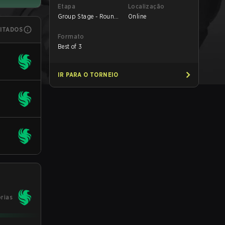
Etapa
Localização
Group Stage - Round
Online
1
MITADOS
Formato
Best of 3
IR PARA O TORNEIO
órias