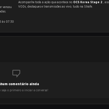
Acompanhe toda a ação que acontece no
OCS Korea Stage 2
, assim 
VODs, destaques e transmissões ao vivo, tudo na Strafe.
er venceu
adas.
hum comentário ainda
 seja o primeiro a iniciar a conversa!