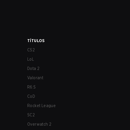
TÍTULOS
CS2
LoL
Dota 2
Valorant
R6:S
CoD
Rocket League
SC2
Overwatch 2