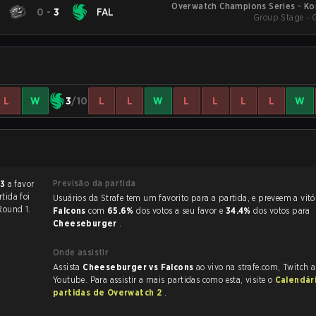
Overwatch Champions Series - Ko
B
0
-
3
FAL
Group Stage - 
L
W
3
/10
L
L
W
L
L
L
L
W
Previsão da partida
 3
a favor
rtida foi
Usuários da Strafe tem um favorito para a partida, e p
Round 1.
Falcons
com
65.6%
dos votos a seu favor e
34.4%
dos votos para
Cheeseburger
.
Onde assistir
Assista
Cheeseburger vs Falcons
ao vivo na strafe.com, Twitch 
Youtube. Para assistir a mais partidas como esta, visite o
Calendár
partidas de Overwatch 2
.