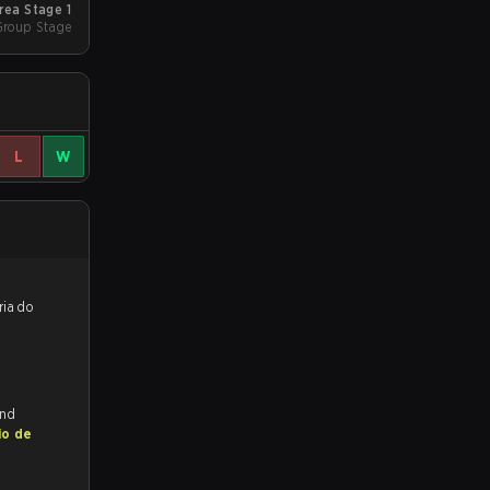
rea Stage 1
Group Stage
L
W
reveem a vitória do
and
io de