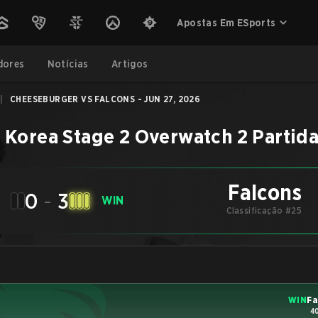
Apostas Em ESports
dores
Notícias
Artigos
|
CHEESEBURGER VS FALCONS - JUN 27, 2026
 Korea Stage 2
Overwatch 2
Partid
Falcons
0
-
3
WIN
Classificação #25
WIN
Fa
4