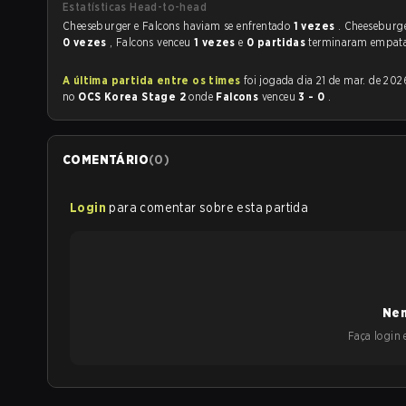
Estatísticas Head-to-head
Cheeseburger e Falcons haviam se enfrentado
1 vezes
. Cheeseburg
0 vezes
, Falcons venceu
1 vezes
e
0 partidas
terminaram empat
A última partida entre os times
foi jogada dia 21 de mar. de 2026 às 07:30
no
OCS Korea Stage 2
onde
Falcons
venceu
3 - 0
.
COMENTÁRIO
(
0
)
Login
para comentar sobre esta partida
Nen
Faça login e