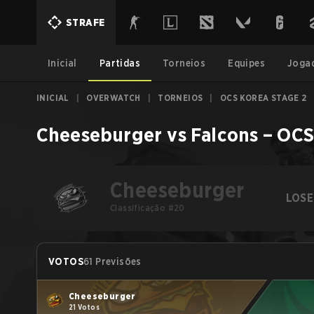
STRAFE
Inicial
Partidas
Torneios
Equipes
Joga
INICIAL
|
OVERWATCH
|
TORNEIOS
|
OCS KOREA STAGE 2
Cheeseburger
vs
Falcons
–
OCS
Cheeseburger
LOSE
Classificação #20
VOTOS
61 Previsões
Cheeseburger
21 Votos