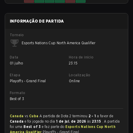
INFORMAÇÃO DE PARTIDA
Torneio
Esports Nations Cup North America Qualifier
Data
Hora de início
01 julho
23:15
Etapa
Localização
Playoffs - Grand Final
Online
Formato
Best of 3
Canada
vs
Cuba
A partida de Dota 2 terminou
2 - 1
a favor de
Canada
e foi jogada no dia
1 de jul. de 2026
às
23:15
. A partida
foi uma
Best of 3
e faz parte do
Esports Nations Cup North
America Qualifier
Playoffs - Grand Final.