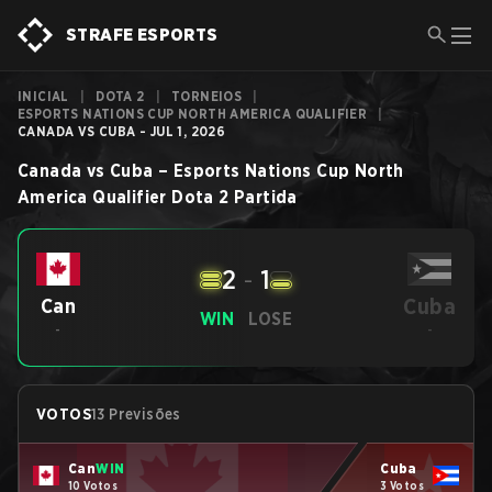
STRAFE ESPORTS
INICIAL
|
DOTA 2
|
TORNEIOS
|
ESPORTS NATIONS CUP NORTH AMERICA QUALIFIER
|
CANADA VS CUBA - JUL 1, 2026
Canada
vs
Cuba
–
Esports Nations Cup North
America Qualifier
Dota 2
Partida
2
-
1
Cuba
Can
WIN
LOSE
-
-
VOTOS
13 Previsões
Can
WIN
Cuba
10 Votos
3 Votos