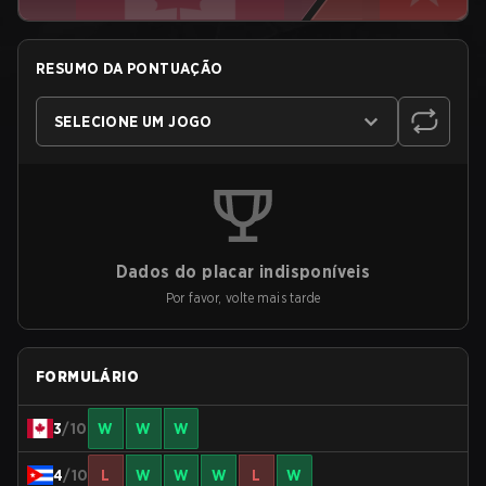
RESUMO DA PONTUAÇÃO
SELECIONE UM JOGO
Dados do placar indisponíveis
Por favor, volte mais tarde
FORMULÁRIO
3
/10
W
W
W
4
/10
L
W
W
W
L
W