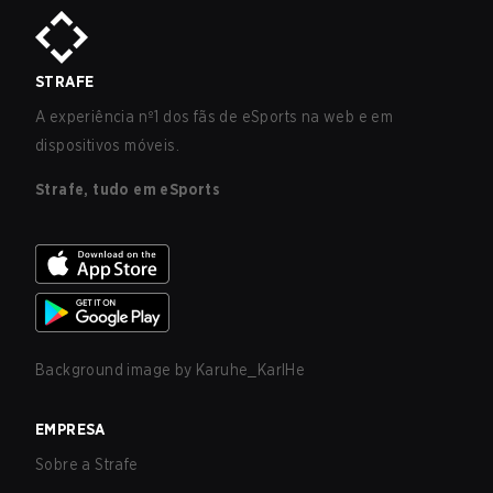
STRAFE
A experiência nº1 dos fãs de eSports na web e em
dispositivos móveis.
Strafe, tudo em eSports
Background image by
Karuhe_KarlHe
EMPRESA
Sobre a Strafe