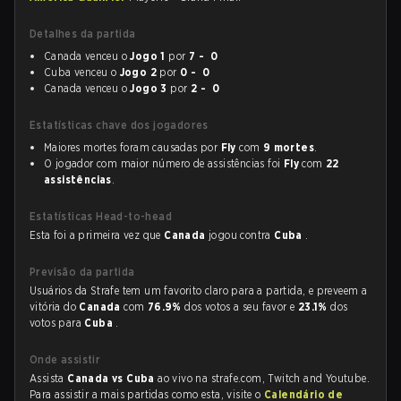
Detalhes da partida
Canada venceu o
Jogo 1
por
7 - 0
Cuba venceu o
Jogo 2
por
0 - 0
Canada venceu o
Jogo 3
por
2 - 0
Estatísticas chave dos jogadores
Maiores mortes foram causadas por
Fly
com
9 mortes
.
O jogador com maior número de assistências foi
Fly
com
22
assistências
.
Estatísticas Head-to-head
Esta foi a primeira vez que
Canada
jogou contra
Cuba
.
Previsão da partida
Usuários da Strafe tem um favorito claro para a partida, e preveem a
vitória do
Canada
com
76.9%
dos votos a seu favor e
23.1%
dos
votos para
Cuba
.
Onde assistir
Assista
Canada vs Cuba
ao vivo na strafe.com, Twitch and Youtube.
Para assistir a mais partidas como esta, visite o
Calendário de