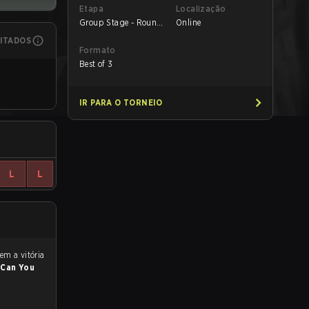
Etapa
Localização
Group Stage - Round
Online
1
MITADOS
Formato
Best of 3
IR PARA O TORNEIO
L
L
a
Can You