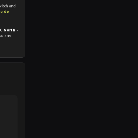
Twitch and
io de
AC North -