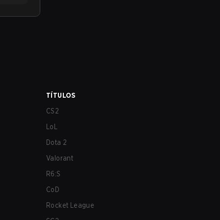
TÍTULOS
CS2
LoL
Dota 2
Valorant
R6:S
CoD
Rocket League