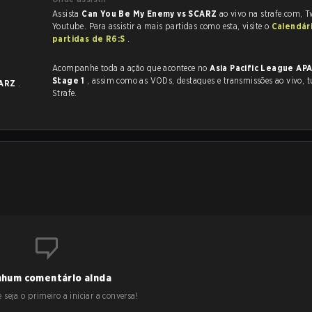
Assista
Can You Be My Enemy vs SCARZ
ao vivo na strafe.com, 
Youtube. Para assistir a mais partidas como esta, visite o
Calendár
partidas de R6:S
.
Acompanhe toda a ação que acontece no
Asia Pacific League AP
Stage 1
, assim como as VODs, destaques e transmissões ao vivo, tudo na
ARZ
.
Strafe.
hum comentário ainda
 seja o primeiro a iniciar a conversa!