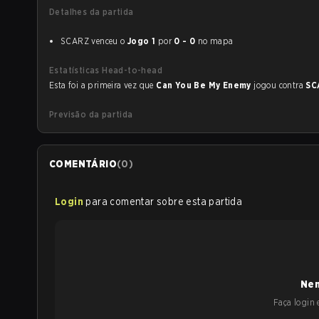
Detalhes da partida
SCARZ venceu o
Jogo 1
por
0 - 0
no mapa
Estatísticas Head-to-head
Esta foi a primeira vez que
Can You Be My Enemy
jogou contra
SC
Previsão da partida
COMENTÁRIO
(
0
)
Login
para comentar sobre esta partida
Nen
Faça login e