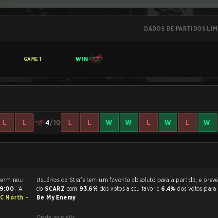
DADOS DE PARTIDOS LI
WIN
GAME
1
L
L
4
/10
L
L
W
W
L
W
L
W
partida de Rainbow Six Siege terminou
Usuários da Strafe tem um favorito absoluto para a partida, e preveem a vitória
9:00
. A
do
SCARZ
com
93.6%
dos votos a seu favor e
6.4%
dos votos par
AC North -
Be My Enemy
.
Onde assistir