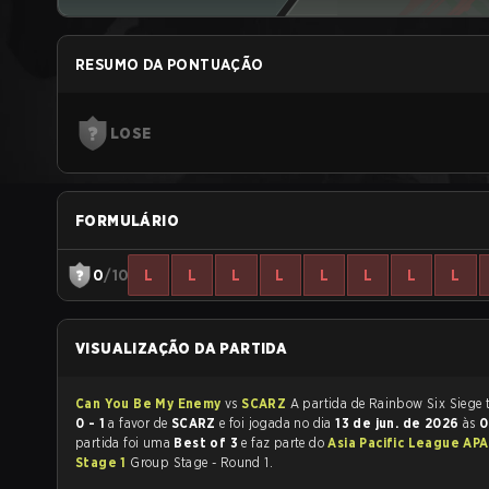
RESUMO DA PONTUAÇÃO
LOSE
FORMULÁRIO
0
/10
L
L
L
L
L
L
L
L
VISUALIZAÇÃO DA PARTIDA
Can You Be My Enemy
vs
SCARZ
A 
0 - 1
a favor de
SCARZ
e foi jogada no dia
13 de jun. de 2026
às
0
partida foi uma
Best of 3
e faz parte do
Asia Pacific League AP
Stage 1
Group Stage - Round 1.