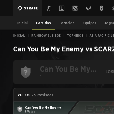
STRAFE
Inicial
Partidas
Torneios
Equipes
Joga
INICIAL
|
RAINBOW 6: SIEGE
|
TORNEIOS
|
ASIA PACIFIC 
Can You Be My Enemy
vs
SCAR
Can You Be My
LOS
Enemy
-
VOTOS
125 Previsões
Can You Be My Enemy
8 Votos