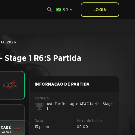
BR
LOGIN
13, 2026
- Stage 1
R6:S
Partida
INFORMAÇÃO DE PARTIDA
Torneio
Asia Pacific League APAC North - Stage
1
Data
Hora de início
13 junho
09:00
SCARZ
7 Votos