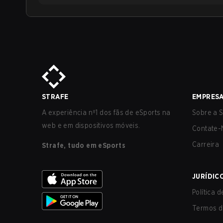
STRAFE
EMPRES
A experiência nº1 dos fãs de eSports na
Sobre a S
web e em dispositivos móveis.
Contate-
Carreira
Strafe, tudo em eSports
JURÍDIC
Política 
Termos d