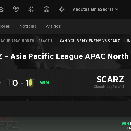
Apostas Em ESports
dores
Notícias
Artigos
LEAGUE APAC NORTH - STAGE 1
|
CAN YOU BE MY ENEMY VS SCARZ - JUN 
Z
–
Asia Pacific League APAC North 
SCARZ
0
-
1
E
WIN
Classificação #14
WIN
11