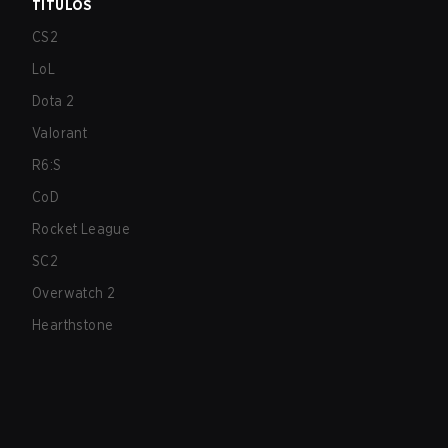
TÍTULOS
CS2
LoL
Dota 2
Valorant
R6:S
CoD
Rocket League
SC2
Overwatch 2
Hearthstone