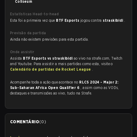
Coliseum
Estatísticas Head-to-head
Esta foi a primeira vez que
BTF Esports
jogou contra
straskibidi
.
Previsão da partida
Ainda não existem previsões para esta partida.
Onde assistir
Assista
BTF Esports vs straskibidi
ao vivo na strafe.com, Twitch
and Youtube. Para assistir a mais partidas como esta, visite o
Calendário de partidas de Rocket League
.
Acompanhe toda a ação que acontece no
RLCS 2024 - Major 2:
Sub-Saharan Africa Open Qualifier 6
, assim como as VODs,
destaques e transmissões ao vivo, tudo na Strafe.
COMENTÁRIO
(
0
)