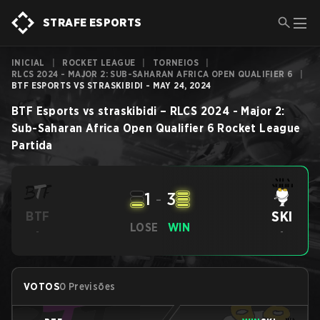
STRAFE ESPORTS
INICIAL
|
ROCKET LEAGUE
|
TORNEIOS
|
RLCS 2024 - MAJOR 2: SUB-SAHARAN AFRICA OPEN QUALIFIER 6
|
BTF ESPORTS VS STRASKIBIDI - MAY 24, 2024
BTF Esports
vs
straskibidi
–
RLCS 2024 - Major 2:
Sub-Saharan Africa Open Qualifier 6
Rocket League
Partida
1
-
3
SKI
BTF
LOSE
WIN
-
-
VOTOS
0 Previsões