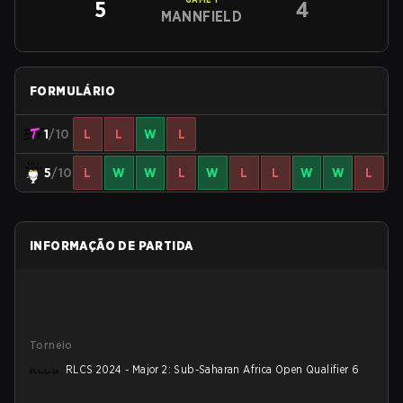
5
4
MANNFIELD
FORMULÁRIO
1
/10
L
L
W
L
5
/10
L
W
W
L
W
L
L
W
W
L
INFORMAÇÃO DE PARTIDA
Torneio
RLCS 2024 - Major 2: Sub-Saharan Africa Open Qualifier 6