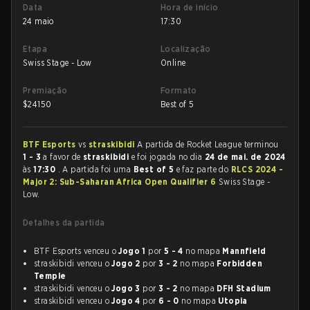
Data
Hora de início
24 maio
17:30
Etapa
Localização
Swiss Stage - Low
Online
Premiação
Formato
$
24150
Best of 5
BTF Esports
vs
straskibidi
A partida de Rocket League terminou
1 - 3
a favor de
straskibidi
e foi jogada no dia
24 de mai. de 2024
às
17:30
. A partida foi uma
Best of 5
e faz parte do
RLCS 2024 -
Major 2: Sub-Saharan Africa Open Qualifier 6
Swiss Stage -
Low.
Detalhes da partida
BTF Esports venceu o
Jogo 1
por
5 - 4
no mapa
Mannfield
straskibidi venceu o
Jogo 2
por
3 - 2
no mapa
Forbidden
Temple
straskibidi venceu o
Jogo 3
por
3 - 2
no mapa
DFH Stadium
straskibidi venceu o
Jogo 4
por
6 - 0
no mapa
Utopia