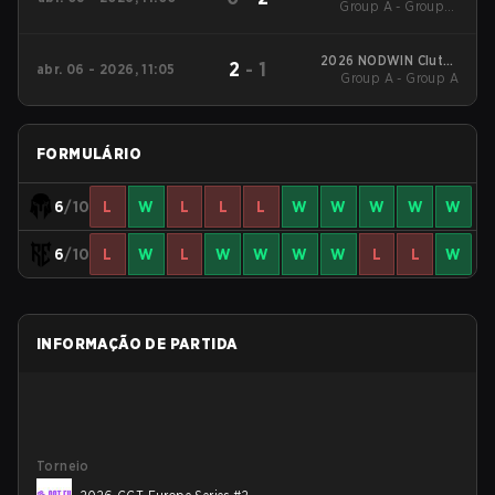
Group A - Group A
Series #7
Decider Match
2026 NODWIN Clutch
2
-
1
abr. 06 - 2026, 11:05
Group A - Group A
Series #7
FORMULÁRIO
6
/10
L
W
L
L
L
W
W
W
W
W
6
/10
L
W
L
W
W
W
W
L
L
W
INFORMAÇÃO DE PARTIDA
Torneio