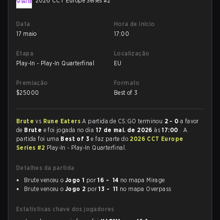
2026 CCT Europe Series #2
Data
Hora de início
17 maio
17:00
Etapa
Localização
Play-In - Play-In Quarterfinal
EU
Premiação
Formato
$
25000
Best of 3
Brute
vs
Rune Eaters
A partida de CS:GO terminou
2 - 0
a favor
de
Brute
e foi jogada no dia
17 de mai. de 2026
às
17:00
. A
partida foi uma
Best of 3
e faz parte do
2026 CCT Europe
Series #2
Play-In - Play-In Quarterfinal.
Detalhes da partida
Brute venceu o
Jogo 1
por
16 - 14
no mapa Mirage
Brute venceu o
Jogo 2
por
13 - 11
no mapa Overpass
Estatísticas chave dos jogadores