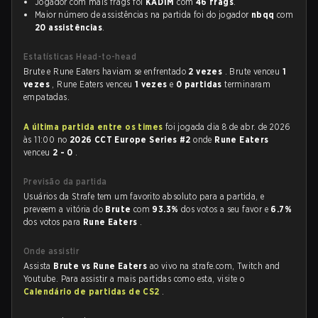
Jogador com mais frags foi
KAD1M
com
46 frags
.
Maior número de assistências na partida foi do jogador
nbqq
com
20 assistências
.
Estatísticas Head-to-head
Brute e Rune Eaters haviam se enfrentado
2 vezes
. Brute venceu
1
vezes
, Rune Eaters venceu
1 vezes
e
0 partidas
terminaram
empatadas.
A última partida entre os times
foi jogada dia 8 de abr. de 2026
às 11:00 no
2026 CCT Europe Series #2
onde
Rune Eaters
venceu
2 - 0
.
Previsão da partida
Usuários da Strafe tem um favorito absoluto para a partida, e
preveem a vitória do
Brute
com
93.3%
dos votos a seu favor e
6.7%
dos votos para
Rune Eaters
.
Onde assistir
Assista
Brute vs Rune Eaters
ao vivo na strafe.com, Twitch and
Youtube. Para assistir a mais partidas como esta, visite o
Calendário de partidas de CS2
.