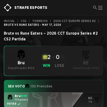
STRAFE ESPORTS
INICIAL
|
CS2
|
TORNEIOS
|
2026 CCT EUROPE SERIES #2
|
BRUTE VS RUNE EATERS - MAY 17, 2026
Brute
vs
Rune Eaters
–
2026 CCT Europe Series #2
CS2
Partida
2
-
0
RE
Bru
WIN
LOSE
Classificação #120
Classificação #129
SEU VOTO
150 Previsões
Bru
WIN
RE
175 points
7%
VOTED