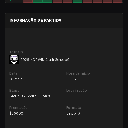
INFORMAÇÃO DE PARTIDA
Torneio
2026 NODWIN Cluth Series #9
Data
Hora de início
26 maio
08:08
Etapa
Localização
Group B - Group B Losers'
EU
Match
Premiação
Formato
$
50000
Best of 3