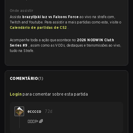
Onde assistir
Assista
brazylijski luz vs Falcons Force
ao vivo na strafe.com,
Twitch and Youtube. Para assistir a mais partidas como esta, visite o
Calendário de partidas de CS2
.
Acompanhe toda a ação que acontece no
2026 NODWIN Cluth
Series #9
, assim como as VODs, destaques e transmissões ao vivo,
tudo na Strafe.
COMENTÁRIO
(
1
)
Login
para comentar sobre esta partida
ecccco
72d
👨‍❤️‍👨🏳️‍🌈