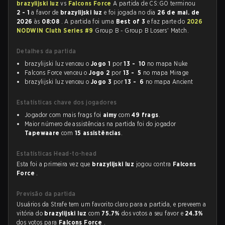
brazylijski luz
vs
Falcons Force
A partida de CS:GO terminou
2 - 1
a favor de
brazylijski luz
e foi jogada no dia
26 de mai. de
2026
às
08:08
. A partida foi uma
Best of 3
e faz parte do
2026
NODWIN Cluth Series #9
Group B - Group B Losers' Match.
Detalhes da partida
brazylijski luz venceu o
Jogo 1
por
13 - 10
no mapa Nuke
Falcons Force venceu o
Jogo 2
por
13 - 5
no mapa Mirage
brazylijski luz venceu o
Jogo 3
por
13 - 6
no mapa Ancient
Estatísticas chave dos jogadores
Jogador com mais frags foi
aimy
com
49 frags
.
Maior número de assistências na partida foi do jogador
Tapewaare
com
15 assistências
.
Estatísticas Head-to-head
Esta foi a primeira vez que
brazylijski luz
jogou contra
Falcons
Force
.
Previsão da partida
Usuários da Strafe tem um favorito claro para a partida, e preveem a
vitória do
brazylijski luz
com
75.7%
dos votos a seu favor e
24.3%
dos votos para
Falcons Force
.