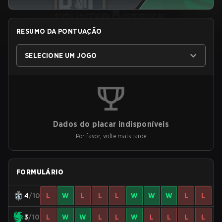
RESUMO DA PONTUAÇÃO
SELECIONE UM JOGO
Dados do placar indisponíveis
Por favor, volte mais tarde
FORMULÁRIO
4
/10
L
W
L
L
L
W
W
W
L
L
3
/10
L
W
W
L
L
W
L
L
L
L