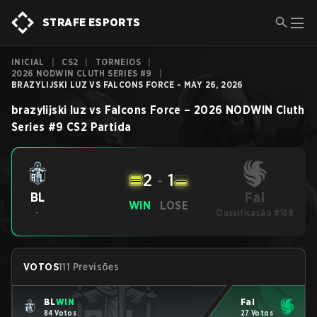
STRAFE ESPORTS
INICIAL
|
CS2
|
TORNEIOS
|
2026 NODWIN CLUTH SERIES #9
|
BRAZYLIJSKI LUZ VS FALCONS FORCE - MAY 26, 2026
brazylijski luz
vs
Falcons Force
–
2026 NODWIN Cluth
Series #9
CS2
Partida
2
-
1
Fal
BL
WIN
LOSE
-
Classificação #168
VOTOS
111 Previsões
BL
WIN
Fal
84 Votos
27 Votos