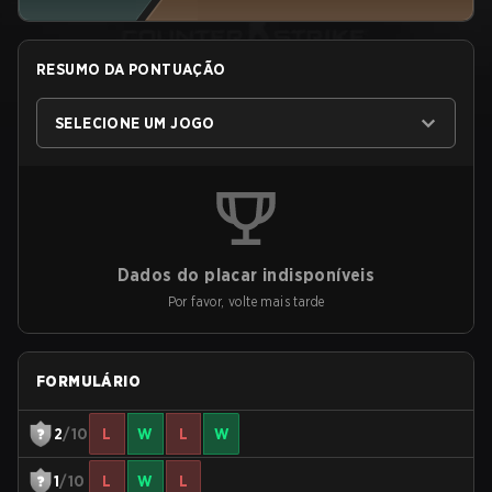
RESUMO DA PONTUAÇÃO
SELECIONE UM JOGO
Dados do placar indisponíveis
Por favor, volte mais tarde
FORMULÁRIO
2
/10
L
W
L
W
1
/10
L
W
L