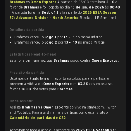
Brahmas
vs
Omen Esports
A partida de CS:GO terminou
2 - 0
a
favor de
Brahmas
e foi jogada no dia
15 de jun. de 2026
às
00:40
. A partida foi uma
Best of 3
e faz parte do
2026 ESEA Season
57: Advanced Division - North America
Bracket - LB Semifinal.
Detalhes da partida
Brahmas venceu o
Jogo 1
por
13 - 5
no mapa Inferno
Brahmas venceu o
Jogo 2
por
13 - 10
no mapa Mirage
Estatísticas Head-to-head
Esta foi a primeira vez que
Brahmas
jogou contra
Omen Esports
.
Previsão da partida
Usuários da Strafe tem um favorito absoluto para a partida, e
preveem a vitória do
Omen Esports
com
83.2%
dos votos a seu
favor e
16.8%
dos votos para
Brahmas
.
Onde assistir
Assista
Brahmas vs Omen Esports
ao vivo na strafe.com, Twitch
and Youtube. Para assistir a mais partidas como esta, visite o
Calendário de partidas de CS2
.
Acompanhe toda a ação que acontece no
2026 ESEA Season 57: