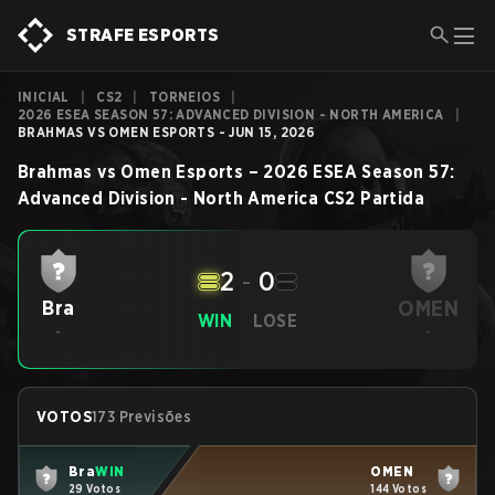
STRAFE ESPORTS
INICIAL
|
CS2
|
TORNEIOS
|
2026 ESEA SEASON 57: ADVANCED DIVISION - NORTH AMERICA
|
BRAHMAS VS OMEN ESPORTS - JUN 15, 2026
Brahmas
vs
Omen Esports
–
2026 ESEA Season 57:
Advanced Division - North America
CS2
Partida
2
-
0
OMEN
Bra
WIN
LOSE
-
-
VOTOS
173 Previsões
Bra
WIN
OMEN
29 Votos
144 Votos