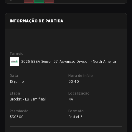
INFORMAÇÃO DE PARTIDA
Torneio
2026 ESEA Season 57: Advanced Division - North America
Data
Hora de início
15 junho
00:40
Etapa
Localização
Bracket - LB Semifinal
NA
Premiação
Formato
$
30500
Best of 3