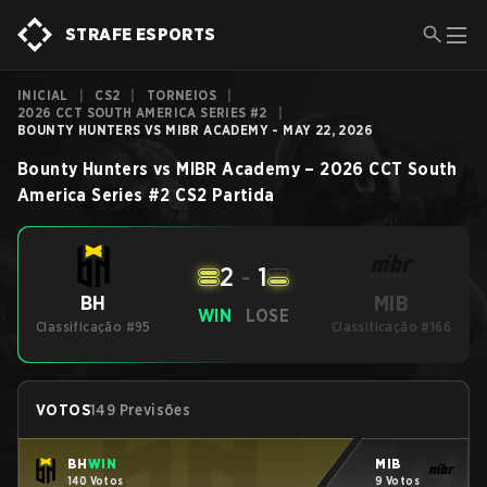
STRAFE ESPORTS
INICIAL
|
CS2
|
TORNEIOS
|
2026 CCT SOUTH AMERICA SERIES #2
|
BOUNTY HUNTERS VS MIBR ACADEMY - MAY 22, 2026
Bounty Hunters
vs
MIBR Academy
–
2026 CCT South
America Series #2
CS2
Partida
2
-
1
MIB
BH
WIN
LOSE
Classificação #95
Classificação #166
VOTOS
149 Previsões
BH
WIN
MIB
140 Votos
9 Votos