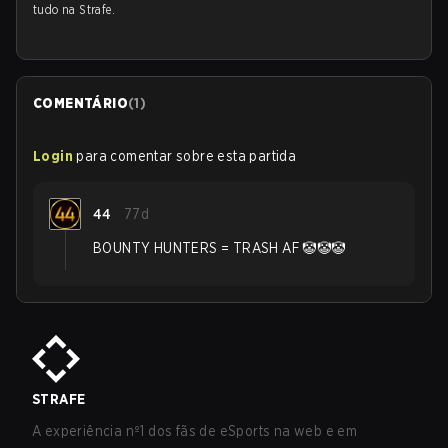
tudo na Strafe.
COMENTÁRIO
(
1
)
Login
para comentar sobre esta partida
44
77d
BOUNTY HUNTERS = TRASH AF 🤡🤡🤡
STRAFE
A experiência nº1 dos fãs de eSports na web e em