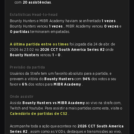
com
20 assistências
.
Estatísticas Head-to-head
Bounty Hunters e MIBR Academy haviam se enfrentado
1 vezes
.
Bounty Hunters venceu
1 vezes
, MIBR Academy venceu
0 vezes
e
0 partidas
terminaram empatadas.
A última partida entre os times
foi jogada dia 24 de abr. de
2026 às 23:02 no
2026 CCT South America Series #2
onde
Bounty Hunters
venceu
1 - 0
.
Previsão da partida
Usuários da Strafe tem um favorito absoluto para a partida, e
preveem a vitória do
Bounty Hunters
com
94%
dos votos a seu
favor e
6%
dos votos para
MIBR Academy
.
Onde assistir
Assista
Bounty Hunters vs MIBR Academy
ao vivo na strafe.com,
Twitch and Youtube. Para assistir a mais partidas como esta, visite o
Calendário de partidas de CS2
.
Acompanhe toda a ação que acontece no
2026 CCT South America
Series #2
, assim como as VODs, destaques e transmissões ao vivo,