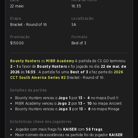
22 maio
16:35
Etapa
Localização
Bracket - Round of 16
SA
Premiação
Formato
$
15000
Best of 3
Bounty Hunters
vs
MIBR Academy
A partida de CS:GO terminou
2 - 1
a favor de
Bounty Hunters
e foi jogada no dia
22 de mai. de
2026
às
16:35
. A partida foi uma
Best of 3
e faz parte do
2026
CCT South America Series #2
Bracket - Round of 16.
Detalhes da partida
Bounty Hunters venceu o
Jogo 1
por
13 - 4
no mapa Dust II
MIBR Academy venceu o
Jogo 2
por
13 - 10
no mapa Ancient
Bounty Hunters venceu o
Jogo 3
por
13 - 8
no mapa Mirage
Estatísticas chave dos jogadores
Jogador com mais frags foi
KAISER
com
56 frags
.
Maior número de assistências na partida foi do jogador
KAISER