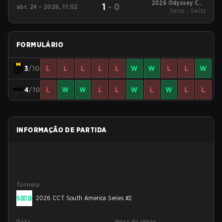
2026 Odyssey Cup
1
-
0
abr. 24 - 2026, 11:02
Swiss - Swiss
Brazil
FORMULÁRIO
3
/10
L
L
L
L
L
W
W
L
L
W
4
/10
L
W
W
L
L
W
L
W
L
L
INFORMAÇÃO DE PARTIDA
Torneio
2026 CCT South America Series #2
Data
Hora de início