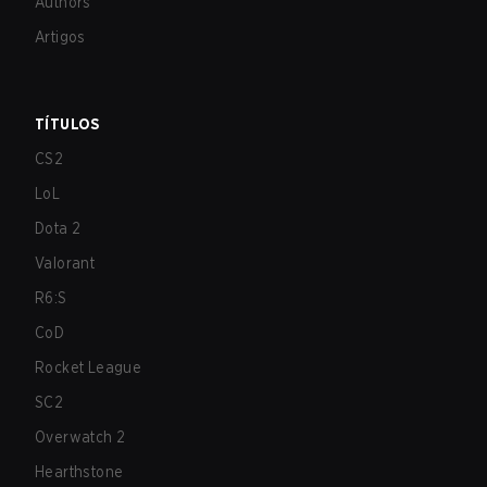
Authors
Artigos
TÍTULOS
CS2
LoL
Dota 2
Valorant
R6:S
CoD
Rocket League
SC2
Overwatch 2
Hearthstone