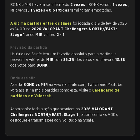
BONK e MIR haviam se enfrentado
2 vezes
. BONK venceu
1 vezes
,
MIR venceu
1 vezes
e
0 partidas
terminaram empatadas.
A última partida entre os times
foi jogada dia 8 de fev. de 2026
às 14:00 no
2026 VALORANT Challengers NORTH//EAST:
Stage 1
onde
MIR
venceu
2 - 1
.
Previsão da partida
Usuários da Strafe tem um favorito absoluto para a partida, e
preveem a vitória do
MIR
com
86.3%
dos votos a seu favor e
13.8%
dos votos para
BONK
.
Onde assistir
Assista
BONK vs MIR
ao vivo na strafe.com, Twitch and Youtube.
Para assistir a mais partidas como esta, visite o
Calendário de
partidas de Valorant
.
Acompanhe toda a ação que acontece no
2026 VALORANT
Challengers NORTH//EAST: Stage 1
, assim como as VODs,
destaques e transmissões ao vivo, tudo na Strafe.