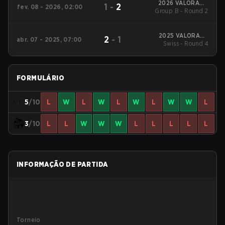
2026 VALORANT
1
-
2
fev. 08 - 2026, 02:00
Group B - Round 2
Challengers
NORTH//EAST: Stage 1
2025 VALORANT
2
-
1
abr. 07 - 2025, 07:00
Swiss - Round 4
Challengers
NORTH//EAST: Stage
2
FORMULÁRIO
5
/10
L
W
L
W
L
W
L
W
W
L
3
/10
L
L
W
W
W
L
L
L
L
L
INFORMAÇÃO DE PARTIDA
Torneio