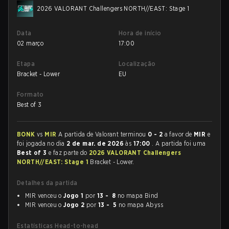
2026 VALORANT Challengers NORTH//EAST: Stage 1
Data
Hora de início
02 março
17:00
Etapa
Localização
Bracket - Lower
EU
Formato
Best of 3
BONK
vs
MIR
A partida de Valorant terminou
0 - 2
a favor de
MIR
e
foi jogada no dia
2 de mar. de 2026
às
17:00
. A partida foi uma
Best of 3
e faz parte do
2026 VALORANT Challengers
NORTH//EAST: Stage 1
Bracket - Lower.
Detalhes da partida
MIR venceu o
Jogo 1
por
13 - 8
no mapa Bind
MIR venceu o
Jogo 2
por
13 - 5
no mapa Abyss
Estatísticas Head-to-head