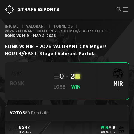
STRAFE ESPORTS
INICIAL
|
VALORANT
|
TORNEIOS
|
2026 VALORANT CHALLENGERS NORTH//EAST: STAGE 1
|
BONK VS MIR - MAR 2, 2026
BONK
vs
MIR
–
2026 VALORANT Challengers
NORTH//EAST: Stage 1
Valorant
Partida
0
-
2
MIR
BONK
LOSE
WIN
-
-
VOTOS
80 Previsões
BONK
WIN
MIR
11 Votos
69 Votos