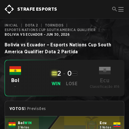
STRAFE ESPORTS
INICIAL
|
DOTA 2
|
TORNEIOS
|
ESPORTS NATIONS CUP SOUTH AMERICA QUALIFIER
|
BOLIVIA VS ECUADOR - JUN 30, 2026
Bolivia
vs
Ecuador
–
Esports Nations Cup South
America Qualifier
Dota 2
Partida
2
-
0
Ecu
Bol
WIN
LOSE
-
Classificação #16
VOTOS
5 Previsões
Bol
WIN
Ecu
2 Votos
3 Votos