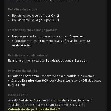
Detalhes da partida
Bolivia venceu o
Jogo 1
por
0 - 2
Bolivia venceu o
Jogo 2
por
0 - 4
Estatísticas chave dos jogadores
Maiores mortes foram causadas por
.
com
6 mortes
.
O jogador com maior número de assistências foi
.
com
12
assistências
.
Estatísticas Head-to-head
Esta foi a primeira vez que
Bolivia
jogou contra
Ecuador
.
Previsão da partida
Usuários da Strafe tem um favorito para a partida, e preveem a
vitória do
Ecuador
com
60%
dos votos a seu favor e
40%
dos votos
para
Bolivia
.
Onde assistir
Assista
Bolivia vs Ecuador
ao vivo na strafe.com, Twitch and
Youtube. Para assistir a mais partidas como esta, visite o
Calendário de partidas de Dota 2
.