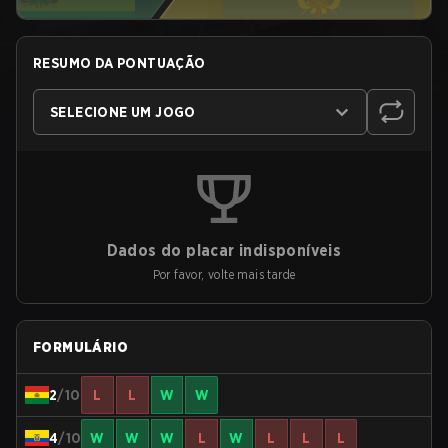
RESUMO DA PONTUAÇÃO
SELECIONE UM JOGO
Dados do placar indisponíveis
Por favor, volte mais tarde
FORMULÁRIO
2
/10
L
L
W
W
4
/10
W
W
W
L
W
L
L
L