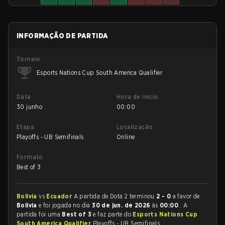
INFORMAÇÃO DE PARTIDA
Torneio
Esports Nations Cup South America Qualifier
Data
Hora de início
30 junho
00:00
Etapa
Localização
Playoffs - UB Semifinals
Online
Formato
Best of 3
Bolivia
vs
Ecuador
A partida de Dota 2 terminou
2 - 0
a favor de
Bolivia
e foi jogada no dia
30 de jun. de 2026
às
00:00
. A
partida foi uma
Best of 3
e faz parte do
Esports Nations Cup
South America Qualifier
Playoffs - UB Semifinals.