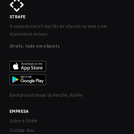
STRAFE
A experiência nº1 dos fãs de eSports na web e em
dispositivos móveis.
Strafe, tudo em eSports
Background image by
Karuhe_KarlHe
EMPRESA
Sobre a Strafe
Contate-Nos