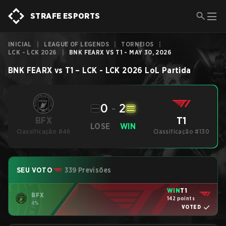
STRAFE ESPORTS
INICIAL
|
LEAGUE OF LEGENDS
|
TORNEIOS
|
LCK - LCK 2026
|
BNK FEARX VS T1 - MAY 30, 2026
BNK FEARX
vs
T1
–
LCK - LCK 2026
LoL
Partida
0
-
2
T1
BFX
LOSE
WIN
Classificação #46
Classificação #130
SEU VOTO
339 Previsões
WIN
T1
BFX
142 points
4%
VOTED