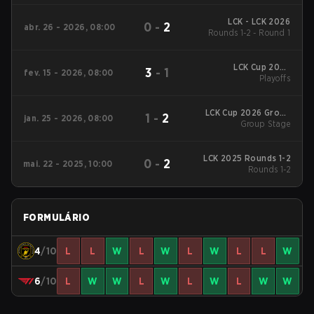
LCK - LCK 2026
0
-
2
abr. 26 - 2026, 08:00
Rounds 1-2 - Round 1
LCK Cup 2026
3
-
1
fev. 15 - 2026, 08:00
Playoffs
Playoffs
LCK Cup 2026 Group
1
-
2
jan. 25 - 2026, 08:00
Group Stage
Stage
LCK 2025 Rounds 1-2
0
-
2
mai. 22 - 2025, 10:00
Rounds 1-2
FORMULÁRIO
4
/10
L
L
W
L
W
L
W
L
L
W
6
/10
L
W
W
L
W
L
W
L
W
W