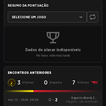
RESUMO DA PONTUAÇÃO
SELECIONE UM JOGO
Dados do placar indisponíveis
Por favor, volte mais tarde
ENCONTROS ANTERIORES
3
0
7
Vitórias
Empates
Vitórias
Esports World Cup
0
-
2
mai. 12 - 2026, 08:00
Korea Online Qualifier
Playoffs - UB Semifinals