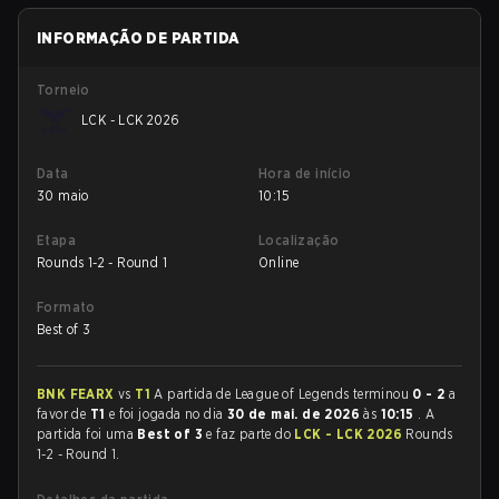
INFORMAÇÃO DE PARTIDA
Torneio
LCK - LCK 2026
Data
Hora de início
30 maio
10:15
Etapa
Localização
Rounds 1-2 - Round 1
Online
Formato
Best of 3
BNK FEARX
vs
T1
A partida de League of Legends terminou
0 - 2
a
favor de
T1
e foi jogada no dia
30 de mai. de 2026
às
10:15
. A
partida foi uma
Best of 3
e faz parte do
LCK - LCK 2026
Rounds
1-2 - Round 1.