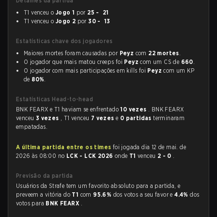
Detalhes da partida
T1 venceu o
Jogo 1
por
25 - 21
T1 venceu o
Jogo 2
por
30 - 13
Estatísticas chave dos jogadores
Maiores mortes foram causadas por
Peyz
com
22 mortes
.
O jogador que mais matou creeps foi
Peyz
com um CS de
660
.
O jogador com mais participações em kills foi
Peyz
com um KP
de
80%
.
Estatísticas Head-to-head
BNK FEARX e T1 haviam se enfrentado
10 vezes
. BNK FEARX
venceu
3 vezes
, T1 venceu
7 vezes
e
0 partidas
terminaram
empatadas.
A última partida entre os times
foi jogada dia 12 de mai. de
2026 às 08:00 no
LCK - LCK 2026
onde
T1
venceu
2 - 0
.
Previsão da partida
Usuários da Strafe tem um favorito absoluto para a partida, e
preveem a vitória do
T1
com
95.6%
dos votos a seu favor e
4.4%
dos
votos para
BNK FEARX
.