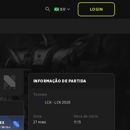
BR
LOGIN
INFORMAÇÃO DE PARTIDA
Torneio
LCK - LCK 2026
Data
Hora de início
27 maio
11:15
RX
8 Votos