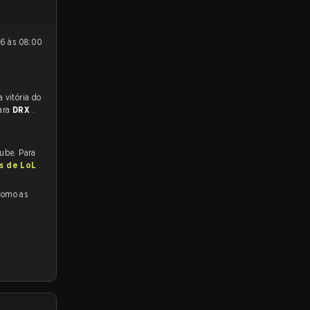
 para a partida, e preveem a vitória do
ara
DRX
.
tube. Para
as de LoL
.