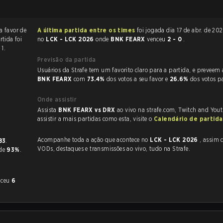
a favor de
A última partida entre os times
foi jogada dia 17 de abr. de 2026 às 08:00
rtida foi
no
LCK - LCK 2026
onde
BNK FEARX
venceu
2 - 0
.
1.
Previsão da partida
Usuários da Strafe tem um favorito claro
BNK FEARX
com
73.4%
dos votos a seu favor e
26.6%
dos votos p
Onde assistir
Assista
BNK FEARX vs DRX
ao vivo na strafe.com, Twitch and You
assistir a mais partidas como esta, visite o
Calendário de partid
Acompanhe toda a ação que acontece no
LCK - LCK 2026
, assim como as
83
.
VODs, destaques e transmissões ao vivo, tudo na Strafe.
 de
93%
.
nceu
6