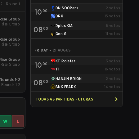
2 - Round 1
DN SOOPers
2
votos
10
00
DRX
15
votos
Rise Group
 Rise Group
Dplus KIA
6
votos
08
00
Gen.G
11
votos
Rise Group
 Rise Group
FRIDAY
–
21 AUGUST
Rise Group
KT Rolster
3
votos
10
00
 Rise Group
T1
16
votos
HANJIN BRION
2
votos
Rounds 1-2
08
00
Rounds 1-2
BNK FEARX
14
votos
TODAS AS PARTIDAS FUTURAS
W
L