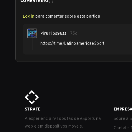
COMENTÁRIO
(
1
)
Login
para comentar sobre esta partida
PiruTips9633
73d
https://t.me/LatinoamericaeSport
STRAFE
EMPRES
A experiência nº1 dos fãs de eSports na
Sobre a S
web e em dispositivos móveis.
Contate-