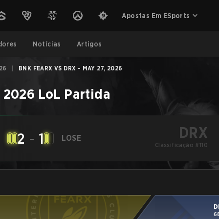
Apostas Em ESports
dores
Notícias
Artigos
26
|
BNK FEARX VS DRX - MAY 27, 2026
K 2026
LoL
Partida
DRX
2
-
1
LOSE
Classificação #110
D
6