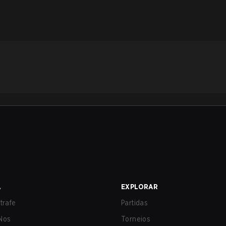
A
EXPLORAR
trafe
Partidas
Nos
Torneios