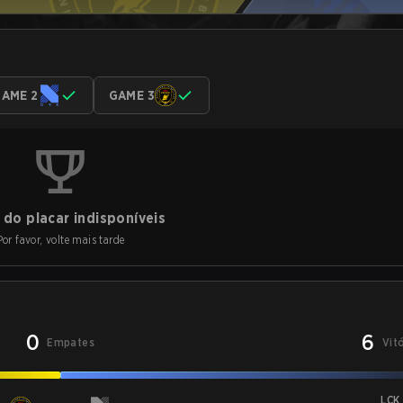
AME 2
GAME 3
do placar indisponíveis
Por favor, volte mais tarde
0
6
Empates
Vit
LCK