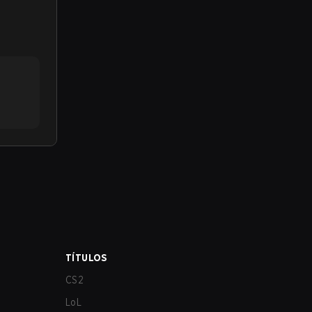
TÍTULOS
CS2
LoL