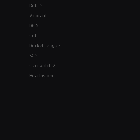
Dota 2
Valorant
R6:S
CoD
Rocket League
SC2
Overwatch 2
Hearthstone