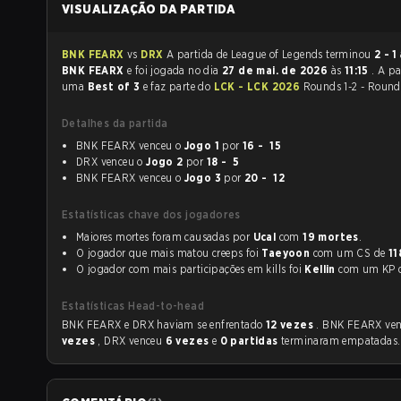
VISUALIZAÇÃO DA PARTIDA
BNK FEARX
vs
DRX
A partida de League of Legends terminou
2 - 1
BNK FEARX
e foi jogada no dia
27 de mai. de 2026
às
11:15
. A pa
uma
Best of 3
e faz parte do
LCK - LCK 2026
Rounds 1-2 - Round 
Detalhes da partida
BNK FEARX venceu o
Jogo 1
por
16 - 15
DRX venceu o
Jogo 2
por
18 - 5
BNK FEARX venceu o
Jogo 3
por
20 - 12
Estatísticas chave dos jogadores
Maiores mortes foram causadas por
Ucal
com
19 mortes
.
O jogador que mais matou creeps foi
Taeyoon
com um CS de
11
O jogador com mais participações em kills foi
Kellin
com um KP
Estatísticas Head-to-head
BNK FEARX e DRX haviam se enfrentado
12 vezes
. BNK FEARX ve
vezes
, DRX venceu
6 vezes
e
0 partidas
terminaram empatadas.