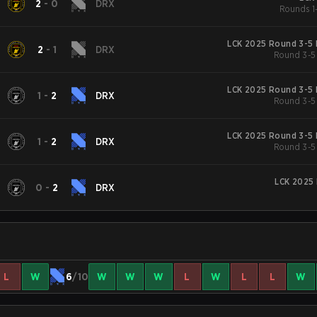
2
-
0
DRX
Rounds 1-
LCK 2025 Round 3-5 
2
-
1
DRX
Round 3-5
LCK 2025 Round 3-5 
1
-
2
DRX
Round 3-5
LCK 2025 Round 3-5 
1
-
2
DRX
Round 3-5
LCK 2025 
0
-
2
DRX
L
W
6
/10
W
W
W
L
W
L
L
W