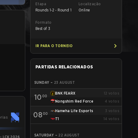
Etapa
Localização
Rounds 1-2 - Round 1
Online
Formato
Best of 3
IR PARA O TORNEIO
PARTIDAS RELACIONADOS
SUNDAY
–
23 AUGUST
BNK FEARX
12
votos
10
00
Nongshim Red Force
4
votos
Hanwha Life Esports
3
votos
08
00
órias
T1
14
votos
SATURDAY
–
22 AUGUST
 - LCK 2026