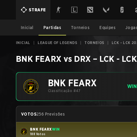
STRAFE
Inicial
Partidas
Torneios
Equipes
Joga
INICIAL
|
LEAGUE OF LEGENDS
|
TORNEIOS
|
LCK - LCK 20
BNK FEARX
vs
DRX
–
LCK - LC
BNK FEARX
WIN
Classificação #47
VOTOS
256 Previsões
BNK FEARX
WIN
188 Votos