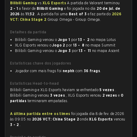
Bilibili Gaming
vs
XLG Esports
A partida de Valorant terminou
2 - 1
a favor de
Bilibili Gaming
e foi jogada no dia
20 de jul. de
2026
às
11:32
. A partida foi uma
Best of 3
e faz parte do
2026
VCT: China Stage 2
Group Omega - Group Omega.
Detalhes da partida
Bilibili Gaming venceu o
Jogo 1
por
13 - 2
no mapa Lotus
XLG Esports venceu o
Jogo 2
por
13 - 8
no mapa Summit
Bilibili Gaming venceu o
Jogo 3
por
13 - 11
no mapa Ascent
Estatísticas chave dos jogadores
Jogador com mais frags foi
nephh
com
36 frags
.
Estatísticas Head-to-head
Bilibili Gaming e XLG Esports haviam se enfrentado
5 vezes
.
Bilibili Gaming venceu
3 vezes
, XLG Esports venceu
2 vezes
e
0
partidas
terminaram empatadas.
A última partida entre os times
foi jogada dia 8 de fev. de 2026
às 09:05 no
2026 VCT: China Stage 2
onde
XLG Esports
venceu
3 - 2
.