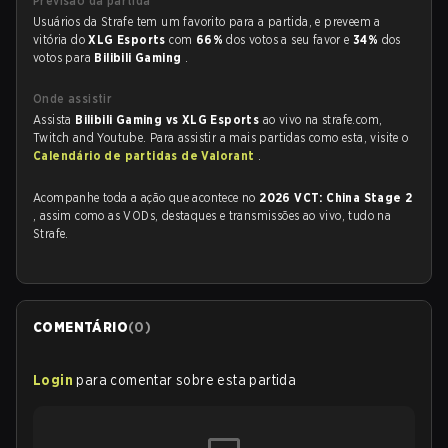
Previsão da partida
Usuários da Strafe tem um favorito para a partida, e preveem a
vitória do
XLG Esports
com
66%
dos votos a seu favor e
34%
dos
votos para
Bilibili Gaming
.
Onde assistir
Assista
Bilibili Gaming vs XLG Esports
ao vivo na strafe.com,
Twitch and Youtube. Para assistir a mais partidas como esta, visite o
Calendário de partidas de Valorant
.
Acompanhe toda a ação que acontece no
2026 VCT: China Stage 2
, assim como as VODs, destaques e transmissões ao vivo, tudo na
Strafe.
COMENTÁRIO
(
0
)
Login
para comentar sobre esta partida