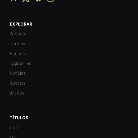
EXPLORAR
Partidas
Torneios
Equipes
Jogadores
Notícias
Authors
Artigos
TÍTULOS
CS2
LoL