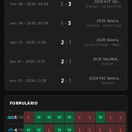
2026 VCT China
2
-
3
fev. 08 - 2026, 09:05
Bracket - LB Semifinal
Kickoff
2025 Valorant
1
-
3
mai. 04 - 2025, 09:08
Bracket - Grand Final
Champions Tour:
China Stage 1
2025 Valorant
2
-
1
mar. 13 - 2025, 11:06
Group Omega - Week 1
Champions Tour:
China Stage 1
2025 VALORANT
2
-
1
jan. 16 - 2025, 12:31
Champions Tour:
Bracket - UB
China KICK-OFF
Quarterfinal
2024 FGC Valorant
2
-
1
nov. 01 - 2024, 12:28
Invitational
Bracket - UB
Quarterfinal
FORMULÁRIO
5
/10
L
W
W
W
W
L
L
W
L
L
4
/10
W
W
L
W
W
L
L
L
L
L