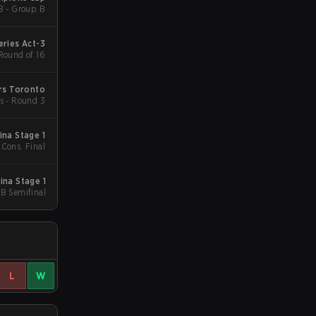
B - Group B
eries Act-3
 Round of 16
rs Toronto
s - Round 3
ina Stage 1
 Cons. Final
ina Stage 1
UB Semifinal
L
W