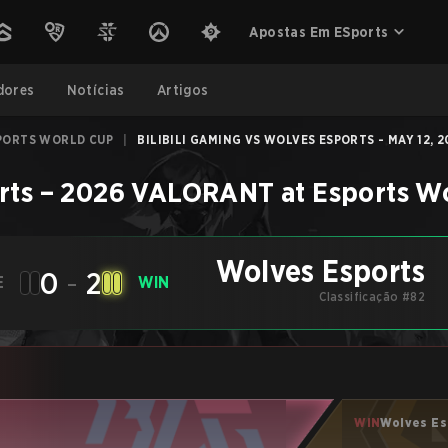
Apostas Em ESports
dores
Notícias
Artigos
PORTS WORLD CUP
|
BILIBILI GAMING VS WOLVES ESPORTS - MAY 12, 2
rts
–
2026 VALORANT at Esports W
Wolves Esports
0
-
2
E
WIN
Classificação #82
WIN
Wolves Es