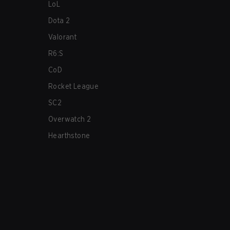
LoL
Dota 2
Valorant
R6:S
CoD
Rocket League
SC2
Overwatch 2
Hearthstone