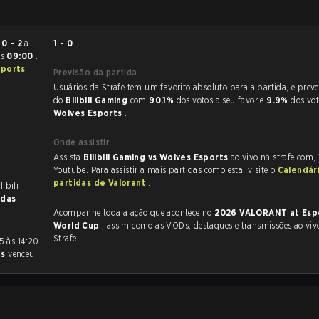
ou
0 - 2
a
1 - 0
.
às
09:00
.
sports
Previsão da partida
Usuários da Strafe tem um favorito absoluto para a partida, e preveem a vitória
do
Bilibili Gaming
com
90.1%
dos votos a seu favor e
9.9%
dos vo
Wolves Esports
.
Onde assistir
Assista
Bilibili Gaming vs Wolves Esports
ao vivo na strafe.com,
Youtube. Para assistir a mais partidas como esta, visite o
Calendár
partidas de Valorant
.
libili
idas
Acompanhe toda a ação que acontece no
2026 VALORANT at Esp
World Cup
, assim como as VODs, destaques e transmissões ao vivo, tudo na
Strafe.
ts
venceu