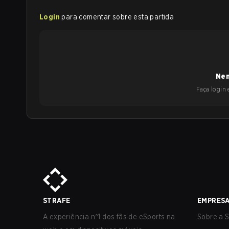
Login
para comentar sobre esta partida
Nen
Faça login e
STRAFE
EMPRES
A experiência nº1 dos fãs de eSports na
Sobre a S