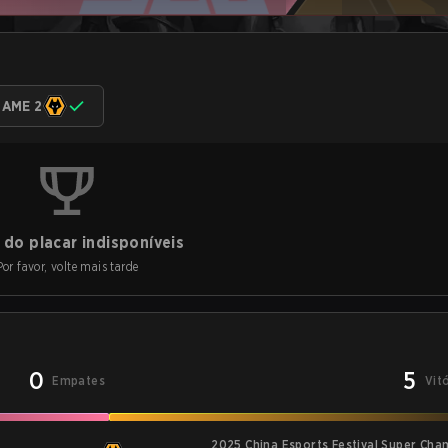
AME 2
do placar indisponíveis
Por favor, volte mais tarde
0
5
Empates
Vit
2025 China Esports Festival Super Ch