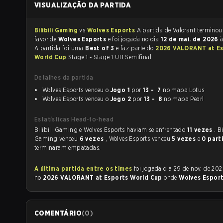
VISUALIZAÇÃO DA PARTIDA
Bilibili Gaming
vs
Wolves Esports
A partida de Valorant termin
favor de
Wolves Esports
e foi jogada no dia
12 de mai. de 2026
A partida foi uma
Best of 3
e faz parte do
2026 VALORANT at E
World Cup
Stage 1 - Stage 1 UB Semifinal.
Detalhes da partida
Wolves Esports venceu o
Jogo 1
por
13 - 7
no mapa Lotus
Wolves Esports venceu o
Jogo 2
por
13 - 8
no mapa Pearl
Estatísticas Head-to-head
Bilibili Gaming e Wolves Esports haviam se enfrentado
11 vezes
. Bi
Gaming venceu
6 vezes
, Wolves Esports venceu
5 vezes
e
0 part
terminaram empatadas.
A última partida entre os times
foi jogada dia 29 de nov. de 2025 às 14:20
no
2026 VALORANT at Esports World Cup
onde
Wolves Espor
COMENTÁRIO
(
0
)