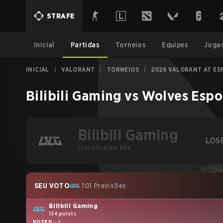
STRAFE
Inicial
Partidas
Torneios
Equipes
Joga
INICIAL
|
VALORANT
|
TORNEIOS
|
2026 VALORANT AT ES
Bilibili Gaming
vs
Wolves Espo
Bilibili Gaming
LOS
Classificação #64
SEU VOTO
101 Previsões
Bilibili Gaming
134 points
VOTED