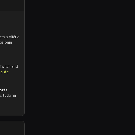
tos para
 Twitch and
io de
orts