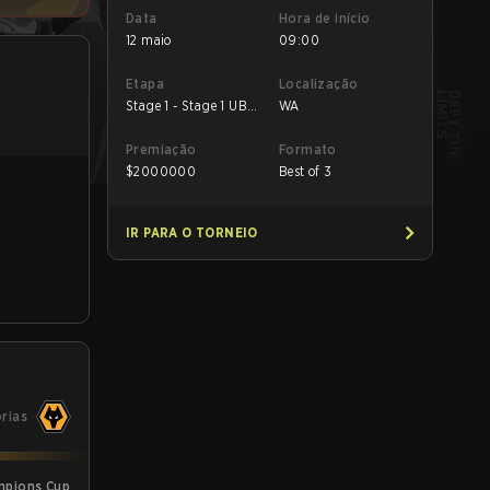
Data
Hora de início
12 maio
09:00
Etapa
Localização
Stage 1 - Stage 1 UB
WA
Semifinal
Premiação
Formato
$
2000000
Best of 3
IR PARA O TORNEIO
órias
ampions Cup