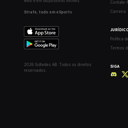
web e em dispositivos móveis.
Contate-
Carreira
Strafe, tudo em eSports
JURÍDIC
Política 
Termos d
2026
Sidledes AB. Todos os direitos
SIGA
reservados.