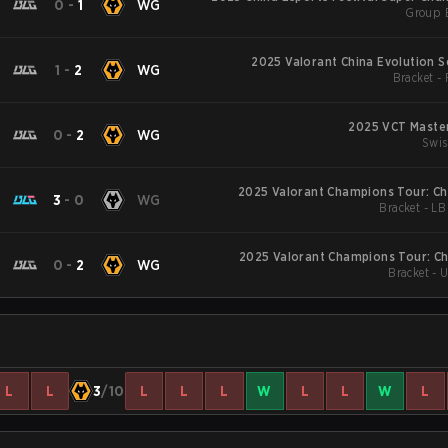
G
0
-
1
WG
Group 
2025 Valorant China Evolution S
G
1
-
2
WG
Bracket -
2025 VCT Maste
G
0
-
2
WG
Swis
2025 Valorant Champions Tour: Ch
G
3
-
0
WG
Bracket - LB
2025 Valorant Champions Tour: Ch
G
0
-
2
WG
Bracket - 
L
L
3
/10
L
L
L
W
L
L
W
L