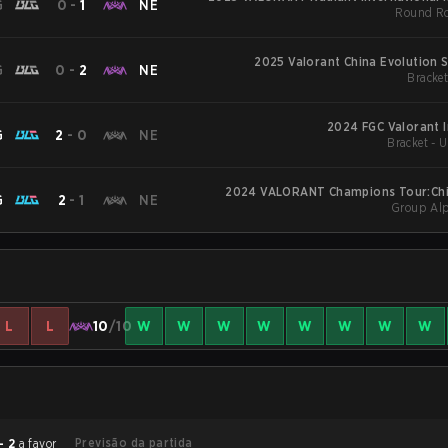
G
0
-
1
NE
Round Ro
2025 Valorant China Evolution S
G
0
-
2
NE
Bracket
2024 FGC Valorant I
G
2
-
0
NE
Bracket - 
2024 VALORANT Champions Tour:Chi
G
2
-
1
NE
Group Alp
L
L
10
/10
W
W
W
W
W
W
W
W
Previsão da partida
- 2
a favor