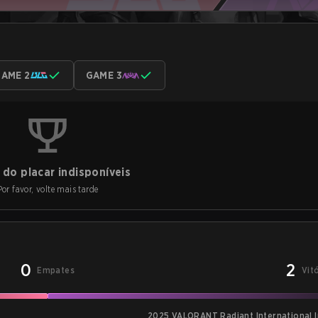
AME 2
GAME 3
do placar indisponíveis
Por favor, volte mais tarde
0
2
Empates
Vit
2025 VALORANT Radiant International I