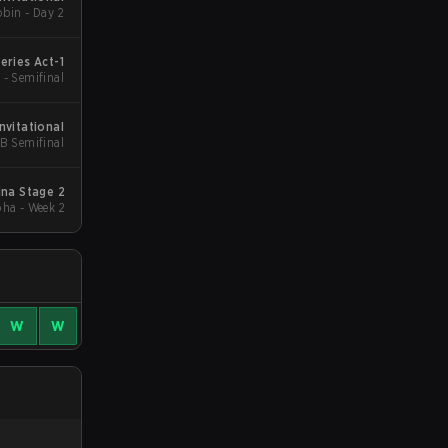
bin - Day 2
eries Act-1
 - Semifinal
nvitational
UB Semifinal
na Stage 2
ha - Week 2
W
W