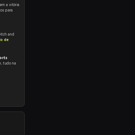
tos para
witch and
io de
orts