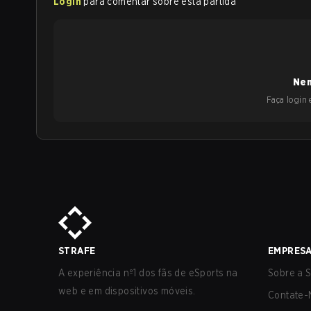
Login
para comentar sobre esta partida
Nen
Faça login e
STRAFE
EMPRES
A experiência nº1 dos fãs de eSports na
Sobre a S
web e em dispositivos móveis.
Contate-