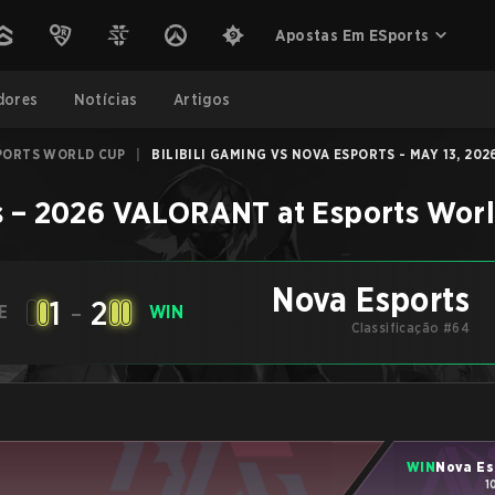
Apostas Em ESports
dores
Notícias
Artigos
PORTS WORLD CUP
|
BILIBILI GAMING VS NOVA ESPORTS - MAY 13, 202
s
–
2026 VALORANT at Esports Wor
Nova Esports
1
-
2
E
WIN
Classificação #64
WIN
Nova Es
1