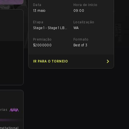
Data
Hora de início
13 maio
09:00
Etapa
Localização
Stage 1 - Stage 1 LB
WA
Final
Premiação
Formato
$
2000000
Best of 3
IR PARA O TORNEIO
órias
nvitational