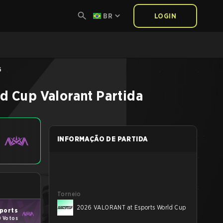
BR
LOGIN
6
ld Cup
Valorant
Partida
INFORMAÇÃO DE PARTIDA
Torneio
2026 VALORANT at Esports World Cup
ports
0 Votos