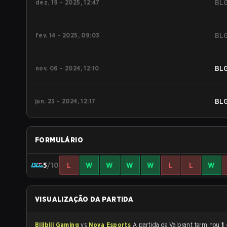
dez. 19 - 2025, 12:47
BL
fev. 14 - 2025, 09:03
BL
nov. 06 - 2024, 12:10
BL
jun. 23 - 2024, 12:17
BL
FORMULÁRIO
5
/10
L
W
W
W
W
L
L
W
VISUALIZAÇÃO DA PARTIDA
Bilibili Gaming
vs
Nova Esports
A partida de Valorant terminou
1 