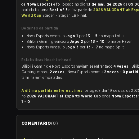
de
Nova Esports
e foi jogada no dia
13 de mai. de 2026
às
09:0
partida foi uma
Best of 3
e faz parte do
2026 VALORANT at Esp
World Cup
Stage 1 - Stage 1 LB Final.
Detalhes da partida
Nova Esports venceu o
Jogo 1
por
13 - 5
no mapa Lotus
Bilibili Gaming venceu o
Jogo 2
por
13 - 10
no mapa Haven
Nova Esports venceu o
Jogo 3
por
13 - 7
no mapa Split
Estatísticas Head-to-head
Bilibili Gaming e Nova Esports haviam se enfrentado
4 vezes
. Bilib
Gaming venceu
2 vezes
, Nova Esports venceu
2 vezes
e
0 partid
terminaram empatadas.
A última partida entre os times
foi jogada dia 19 de dez. de 2025 às 12:47
no
2026 VALORANT at Esports World Cup
onde
Nova Esports
1 - 0
.
COMENTÁRIO
(
0
)