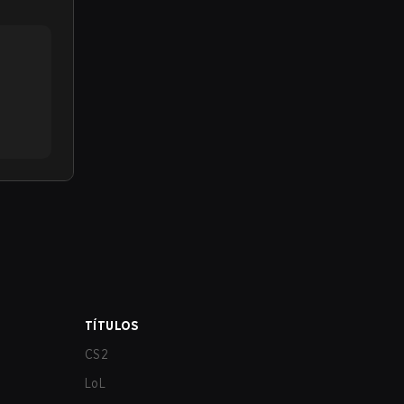
TÍTULOS
CS2
LoL