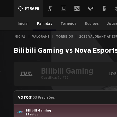
STRAFE
Inicial
Partidas
Torneios
Equipes
Joga
INICIAL
|
VALORANT
|
TORNEIOS
|
2026 VALORANT AT ES
Bilibili Gaming
vs
Nova Esport
Bilibili Gaming
LOS
Classificação #66
VOTOS
103 Previsões
Bilibili Gaming
93 Votos