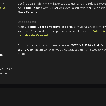
0
. A
Usuários da Strafe tem um favorito absoluto para a partida, e preveem a vitória
orts
do
Bilibili Gaming
com
90.3%
dos votos a seu favor e
9.7%
dos vo
Nova Esports
.
Onde assistir
Assista
Bilibili Gaming vs Nova Esports
ao vivo na strafe.com, T
Youtube. Para assistir a mais partidas como esta, visite o
Calendár
partidas de Valorant
.
Acompanhe toda a ação que acontece no
2026 VALORANT at Esp
World Cup
, assim como as VODs, destaques e transmissões ao vivo, tudo na
ili
Strafe.
as
venceu