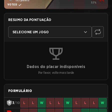
132 points
53%
VOTED
RESUMO DA PONTUAÇÃO
SELECIONE UM JOGO
Dados do placar indisponíveis
Por favor, volte mais tarde
FORMULÁRIO
3
/10
L
L
W
L
L
W
L
L
L
W