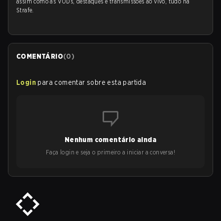
assim como as VODs, destaques e transmissões ao vivo, tudo na
Strafe.
COMENTÁRIO
(
0
)
Login
para comentar sobre esta partida
Nenhum comentário ainda
Faça login e seja o primeiro a iniciar a conversa!