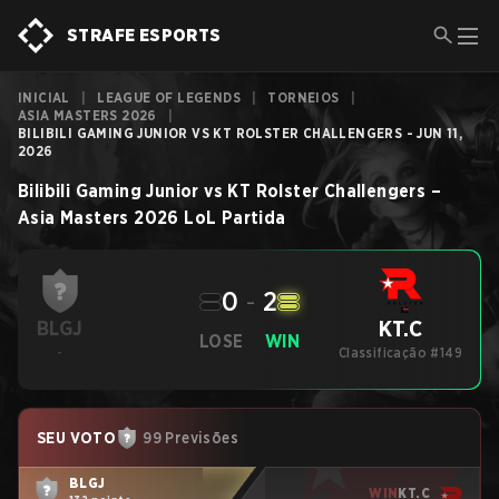
STRAFE ESPORTS
INICIAL
|
LEAGUE OF LEGENDS
|
TORNEIOS
|
ASIA MASTERS 2026
|
BILIBILI GAMING JUNIOR VS KT ROLSTER CHALLENGERS - JUN 11,
2026
Bilibili Gaming Junior
vs
KT Rolster Challengers
–
Asia Masters 2026
LoL
Partida
0
-
2
KT.C
BLGJ
LOSE
WIN
-
Classificação #149
SEU VOTO
99 Previsões
BLGJ
WIN
KT.C