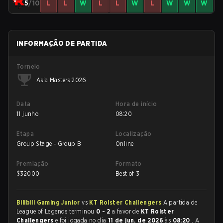
5
/10
L
L
W
L
L
W
L
W
W
W
INFORMAÇÃO DE PARTIDA
Torneio
Asia Masters 2026
Data
Hora de início
11 junho
08:20
Etapa
Localização
Group Stage - Group B
Online
Premiação
Formato
$
32000
Best of 3
Bilibili Gaming Junior
vs
KT Rolster Challengers
A partida de
League of Legends terminou
0 - 2
a favor de
KT Rolster
Challengers
e foi jogada no dia
11 de jun. de 2026
às
08:20
. A