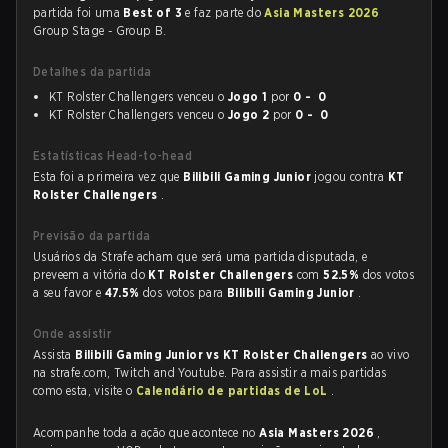
partida foi uma
Best of 3
e faz parte do
Asia Masters 2026
Group Stage - Group B.
Detalhes da partida
KT Rolster Challengers venceu o
Jogo 1
por
0 - 0
KT Rolster Challengers venceu o
Jogo 2
por
0 - 0
Estatísticas Head-to-head
Esta foi a primeira vez que
Bilibili Gaming Junior
jogou contra
KT
Rolster Challengers
.
Previsão da partida
Usuários da Strafe acham que será uma partida disputada, e
preveem a vitória do
KT Rolster Challengers
com
52.5%
dos votos
a seu favor e
47.5%
dos votos para
Bilibili Gaming Junior
.
Onde assistir
Assista
Bilibili Gaming Junior vs KT Rolster Challengers
ao vivo
na strafe.com, Twitch and Youtube. Para assistir a mais partidas
como esta, visite o
Calendário de partidas de LoL
.
Acompanhe toda a ação que acontece no
Asia Masters 2026
,