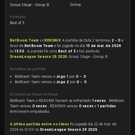
Group Stage - Group B
Online
Formato
Best of 3
BetBoom Team
vs
REKONIX
A partida de Dota 2 terminou
2 - 0
a
favor de
BetBoom Team
e foi jogada no dia
13 de mai. de 2026
às
13:30
. A partida foi uma
Best of 3
e faz parte do
DreamLeague Season 29 2026
Group Stage - Group B.
Detalhes da partida
BetBoom Team venceu o
Jogo 1
por
0 - 0
BetBoom Team venceu o
Jogo 2
por
0 - 0
Estatísticas Head-to-head
BetBoom Team e REKONIX haviam se enfrentado
1 vezes
. BetBoom
Team venceu
0 vezes
, REKONIX venceu
0 vezes
e
1 partidas
terminaram empatadas.
A última partida entre os times
foi jogada dia 22 de mar. de
2026 às 12:00 no
DreamLeague Season 29 2026