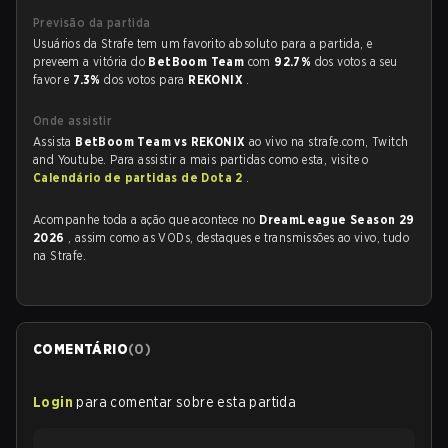
Previsão da partida
Usuários da Strafe tem um favorito absoluto para a partida, e
preveem a vitória do
BetBoom Team
com
92.7%
dos votos a seu
favor e
7.3%
dos votos para
REKONIX
.
Onde assistir
Assista
BetBoom Team vs REKONIX
ao vivo na strafe.com, Twitch
and Youtube. Para assistir a mais partidas como esta, visite o
Calendário de partidas de Dota 2
.
Acompanhe toda a ação que acontece no
DreamLeague Season 29
2026
, assim como as VODs, destaques e transmissões ao vivo, tudo
na Strafe.
COMENTÁRIO
(
0
)
Login
para comentar sobre esta partida