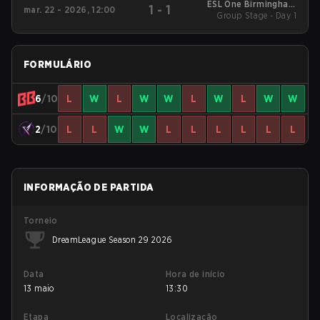
ESL One Birmingham
1
-
1
mar. 22 - 2026, 12:00
Group Stage - Day 1
2026
FORMULÁRIO
6
/10
L
W
L
W
W
L
W
L
W
W
2
/10
L
L
W
W
L
L
L
L
L
L
INFORMAÇÃO DE PARTIDA
Torneio
DreamLeague Season 29 2026
Data
Hora de início
13 maio
13:30
Etapa
Localização