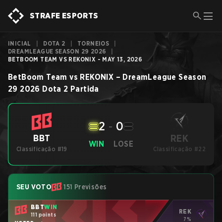
STRAFE ESPORTS
INICIAL
|
DOTA 2
|
TORNEIOS
|
DREAMLEAGUE SEASON 29 2026
|
BETBOOM TEAM VS REKONIX - MAY 13, 2026
BetBoom Team
vs
REKONIX
–
DreamLeague Season
29 2026
Dota 2
Partida
2
-
0
REK
BBT
WIN
LOSE
Classificação #19
Classificação #22
SEU VOTO
151 Previsões
BBT
WIN
REK
111 points
7%