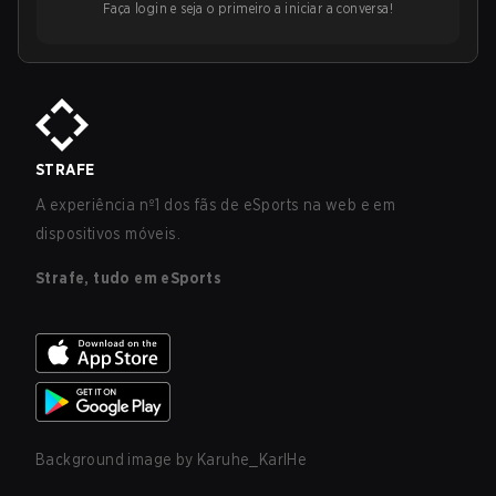
Faça login e seja o primeiro a iniciar a conversa!
STRAFE
A experiência nº1 dos fãs de eSports na web e em
dispositivos móveis.
Strafe, tudo em eSports
Background image by
Karuhe_KarlHe