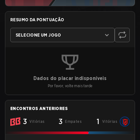
RESUMO DA PONTUAÇÃO
SELECIONE UM JOGO
Dados do placar indisponíveis
Por favor, volte mais tarde
ENCONTROS ANTERIORES
3
3
1
Vitórias
Empates
Vitórias