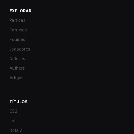
EXPLORAR
Partidas
Torneios
Equipes
Jogadores
Notícias
Authors
Artigos
TÍTULOS
CS2
LoL
Dota 2