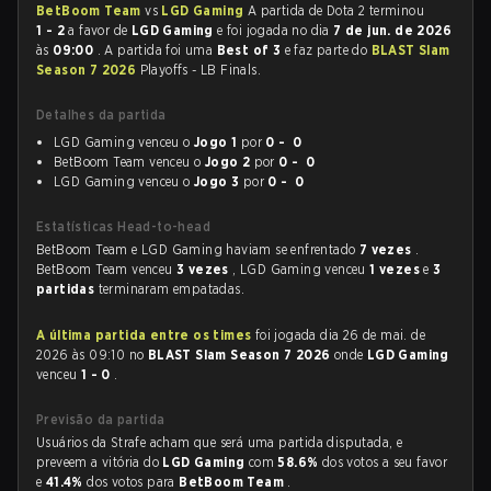
BetBoom Team
vs
LGD Gaming
A partida de Dota 2 terminou
1 - 2
a favor de
LGD Gaming
e foi jogada no dia
7 de jun. de 2026
às
09:00
. A partida foi uma
Best of 3
e faz parte do
BLAST Slam
Season 7 2026
Playoffs - LB Finals.
Detalhes da partida
LGD Gaming venceu o
Jogo 1
por
0 - 0
BetBoom Team venceu o
Jogo 2
por
0 - 0
LGD Gaming venceu o
Jogo 3
por
0 - 0
Estatísticas Head-to-head
BetBoom Team e LGD Gaming haviam se enfrentado
7 vezes
.
BetBoom Team venceu
3 vezes
, LGD Gaming venceu
1 vezes
e
3
partidas
terminaram empatadas.
A última partida entre os times
foi jogada dia 26 de mai. de
2026 às 09:10 no
BLAST Slam Season 7 2026
onde
LGD Gaming
venceu
1 - 0
.
Previsão da partida
Usuários da Strafe acham que será uma partida disputada, e
preveem a vitória do
LGD Gaming
com
58.6%
dos votos a seu favor
e
41.4%
dos votos para
BetBoom Team
.