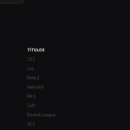
TÍTULOS
CS2
LoL
Dota 2
Valorant
R6:S
CoD
Rocket League
SC2