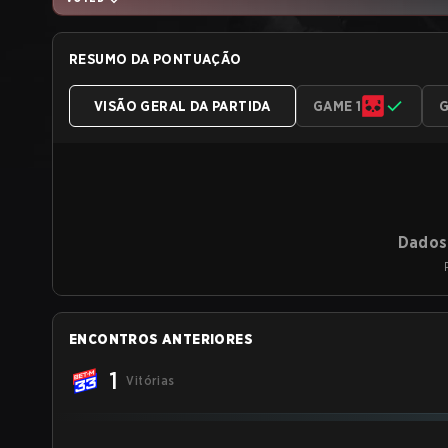
RESUMO DA PONTUAÇÃO
VISÃO GERAL DA PARTIDA
GAME 1
G
Dados 
ENCONTROS ANTERIORES
1
Vitórias