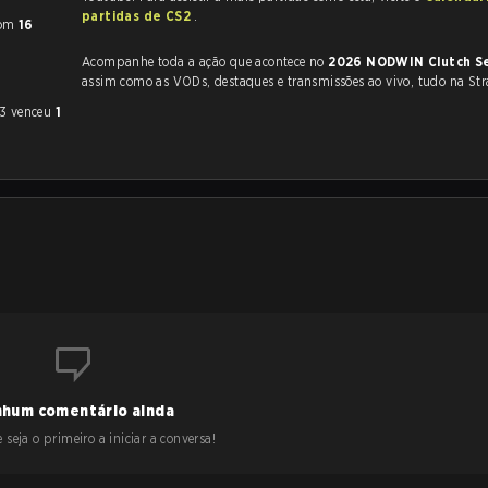
partidas de CS2
.
om
16
Acompanhe toda a ação que acontece no
2026 NODWIN Clutch S
assim como as VODs, destaques e transmissões ao vivo, tudo na Str
33 venceu
1
hum comentário ainda
 seja o primeiro a iniciar a conversa!