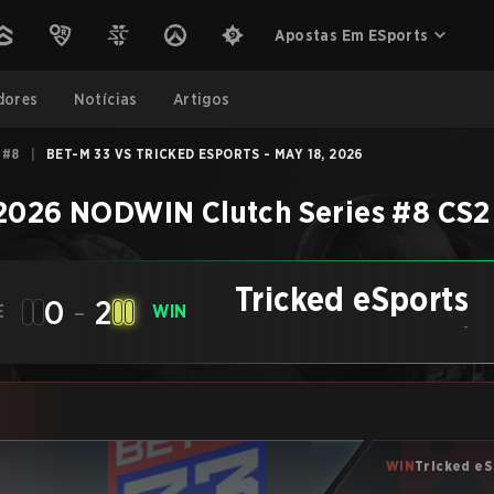
Apostas Em ESports
dores
Notícias
Artigos
 #8
|
BET-M 33 VS TRICKED ESPORTS - MAY 18, 2026
2026 NODWIN Clutch Series #8
CS2
Tricked eSports
0
-
2
E
WIN
-
WIN
Tricked eS