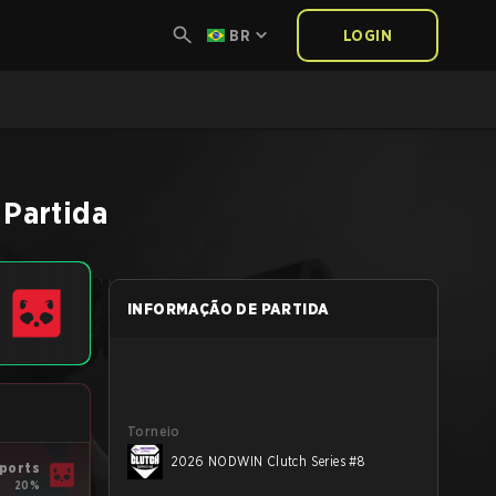
BR
LOGIN
Partida
INFORMAÇÃO DE PARTIDA
Torneio
2026 NODWIN Clutch Series #8
ports
20%