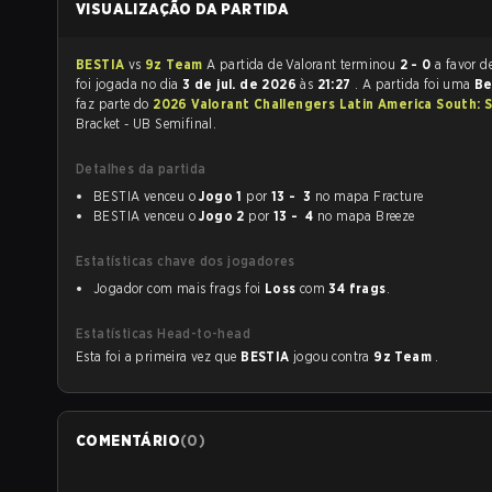
VISUALIZAÇÃO DA PARTIDA
BESTIA
vs
9z Team
A partida de Valorant terminou
2 - 0
a favor d
foi jogada no dia
3 de jul. de 2026
às
21:27
. A partida foi uma
Be
faz parte do
2026 Valorant Challengers Latin America South: 
Bracket - UB Semifinal.
Detalhes da partida
BESTIA venceu o
Jogo 1
por
13 - 3
no mapa Fracture
BESTIA venceu o
Jogo 2
por
13 - 4
no mapa Breeze
Estatísticas chave dos jogadores
Jogador com mais frags foi
Loss
com
34 frags
.
Estatísticas Head-to-head
Esta foi a primeira vez que
BESTIA
jogou contra
9z Team
.
COMENTÁRIO
(
0
)