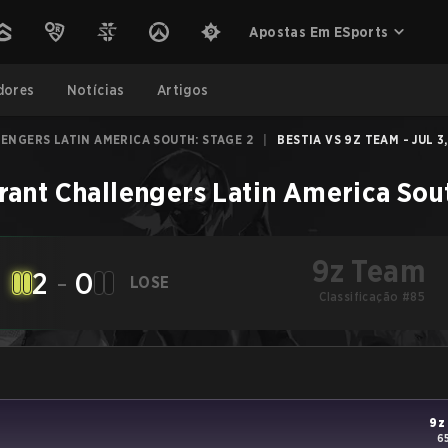
Apostas Em ESports
dores
Notícias
Artigos
ENGERS LATIN AMERICA SOUTH: STAGE 2
|
BESTIA VS 9Z TEAM - JUL 3
rant Challengers Latin America Sou
9z Team
2
-
0
LOSE
Classificação #85
9z
6