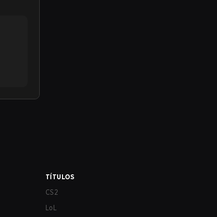
TÍTULOS
CS2
LoL