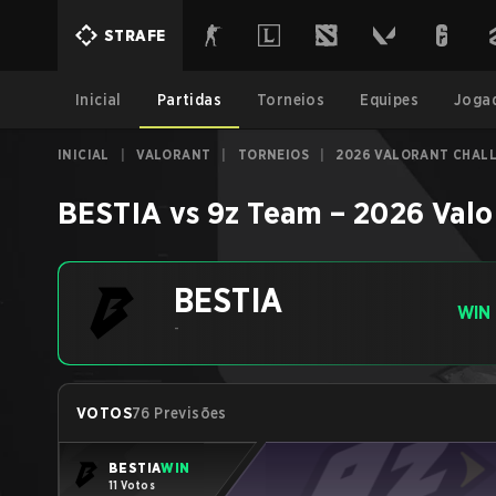
STRAFE
Inicial
Partidas
Torneios
Equipes
Joga
INICIAL
|
VALORANT
|
TORNEIOS
|
2026 VALORANT CHALL
BESTIA
vs
9z Team
–
2026 Valo
BESTIA
WIN
-
VOTOS
76 Previsões
BESTIA
WIN
11 Votos