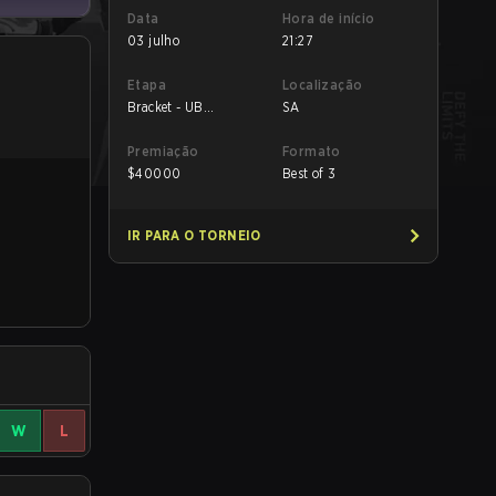
Data
Hora de início
03 julho
21:27
Etapa
Localização
Bracket - UB
SA
Semifinal
Premiação
Formato
$
40000
Best of 3
IR PARA O TORNEIO
W
L