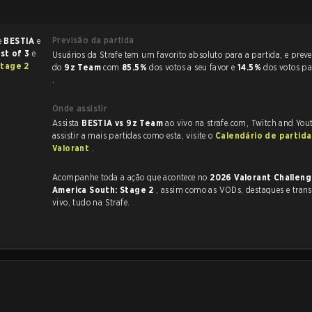
Previsão da partida
e
BESTIA
e
st of 3
e
Usuários da Strafe tem um favorito absoluto para a partida, e preveem a vitória
Stage 2
do
9z Team
com
85.5%
dos votos a seu favor e
14.5%
dos votos p
.
Onde assistir
Assista
BESTIA vs 9z Team
ao vivo na strafe.com, Twitch and You
assistir a mais partidas como esta, visite o
Calendário de partida
Valorant
.
Acompanhe toda a ação que acontece no
2026 Valorant Challeng
America South: Stage 2
, assim como as VODs, destaques e transmissões ao
vivo, tudo na Strafe.