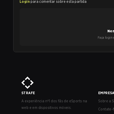
Login
para comentar sobre esta partida
Nen
Faça login e
STRAFE
EMPRES
A experiência nº1 dos fãs de eSports na
Sobre a S
web e em dispositivos móveis.
Contate-