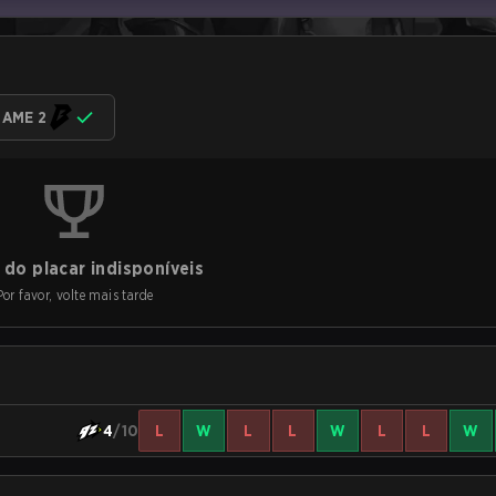
AME 2
do placar indisponíveis
Por favor, volte mais tarde
4
/10
L
W
L
L
W
L
L
W