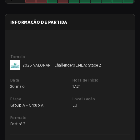
INFORMAÇÃO DE PARTIDA
Torneio
2026 VALORANT Challengers EMEA: Stage 2
Data
Hora de início
20 maio
17:21
Etapa
Localização
Group A - Group A
EU
Formato
Best of 3