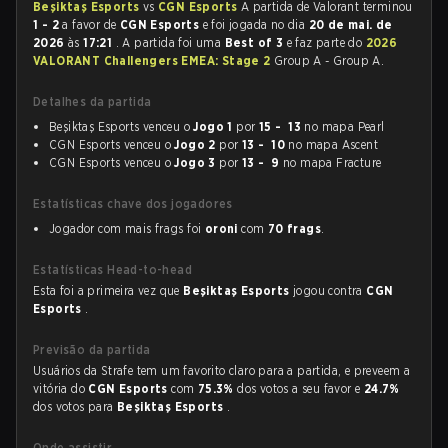
Beşiktaş Esports
vs
CGN Esports
A partida de Valorant terminou
1 - 2
a favor de
CGN Esports
e foi jogada no dia
20 de mai. de
2026
às
17:21
. A partida foi uma
Best of 3
e faz parte do
2026
VALORANT Challengers EMEA: Stage 2
Group A - Group A.
Detalhes da partida
Beşiktaş Esports venceu o
Jogo 1
por
15 - 13
no mapa Pearl
CGN Esports venceu o
Jogo 2
por
13 - 10
no mapa Ascent
CGN Esports venceu o
Jogo 3
por
13 - 9
no mapa Fracture
Estatísticas chave dos jogadores
Jogador com mais frags foi
oroni
com
70 frags
.
Estatísticas Head-to-head
Esta foi a primeira vez que
Beşiktaş Esports
jogou contra
CGN
Esports
.
Previsão da partida
Usuários da Strafe tem um favorito claro para a partida, e preveem a
vitória do
CGN Esports
com
75.3%
dos votos a seu favor e
24.7%
dos votos para
Beşiktaş Esports
.
Onde assistir