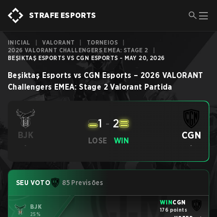
STRAFE ESPORTS
INICIAL
|
VALORANT
|
TORNEIOS
|
2026 VALORANT CHALLENGERS EMEA: STAGE 2
|
BEŞIKTAŞ ESPORTS VS CGN ESPORTS - MAY 20, 2026
Beşiktaş Esports
vs
CGN Esports
–
2026 VALORANT
Challengers EMEA: Stage 2
Valorant
Partida
1
-
2
CGN
BJK
LOSE
WIN
-
-
SEU VOTO
85 Previsões
WIN
CGN
BJK
176 points
25%