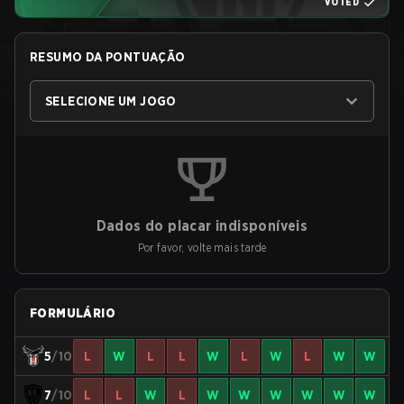
VOTED
RESUMO DA PONTUAÇÃO
SELECIONE UM JOGO
Dados do placar indisponíveis
Por favor, volte mais tarde
FORMULÁRIO
5
/10
L
W
L
L
W
L
W
L
W
W
7
/10
L
L
W
L
W
W
W
W
W
W