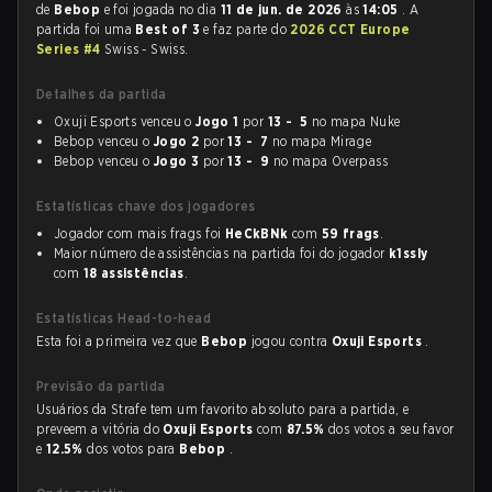
de
Bebop
e foi jogada no dia
11 de jun. de 2026
às
14:05
. A
partida foi uma
Best of 3
e faz parte do
2026 CCT Europe
Series #4
Swiss - Swiss.
Detalhes da partida
Oxuji Esports venceu o
Jogo 1
por
13 - 5
no mapa Nuke
Bebop venceu o
Jogo 2
por
13 - 7
no mapa Mirage
Bebop venceu o
Jogo 3
por
13 - 9
no mapa Overpass
Estatísticas chave dos jogadores
Jogador com mais frags foi
HeCkBNk
com
59 frags
.
Maior número de assistências na partida foi do jogador
k1ssly
com
18 assistências
.
Estatísticas Head-to-head
Esta foi a primeira vez que
Bebop
jogou contra
Oxuji Esports
.
Previsão da partida
Usuários da Strafe tem um favorito absoluto para a partida, e
preveem a vitória do
Oxuji Esports
com
87.5%
dos votos a seu favor
e
12.5%
dos votos para
Bebop
.