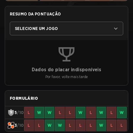
RESUMO DA PONTUAÇÃO
SELECIONE UM JOGO
Dados do placar indisponíveis
Por favor, volte mais tarde
FORMULÁRIO
5
/10
L
W
W
L
L
W
L
W
L
W
3
/10
L
L
W
W
L
L
L
W
L
L