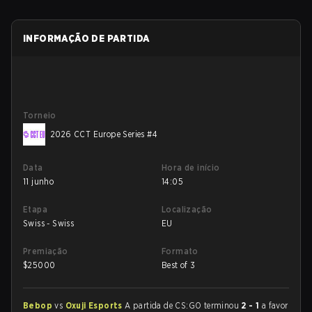
INFORMAÇÃO DE PARTIDA
Torneio
2026 CCT Europe Series #4
Data
Hora de início
11 junho
14:05
Etapa
Localização
Swiss - Swiss
EU
Premiação
Formato
$
25000
Best of 3
Bebop
vs
Oxuji Esports
A partida de CS:GO terminou
2 - 1
a favor