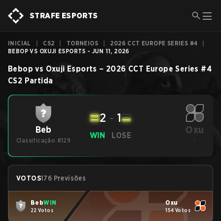
STRAFE ESPORTS
INICIAL
|
CS2
|
TORNEIOS
|
2026 CCT EUROPE SERIES #4
|
BEBOP VS OXUJI ESPORTS - JUN 11, 2026
Bebop
vs
Oxuji Esports
–
2026 CCT Europe Series #4
CS2
Partida
2
-
1
Oxu
Beb
WIN
LOSE
Classificação #129
-
VOTOS
176 Previsões
Beb
WIN
Oxu
22 Votos
154 Votos