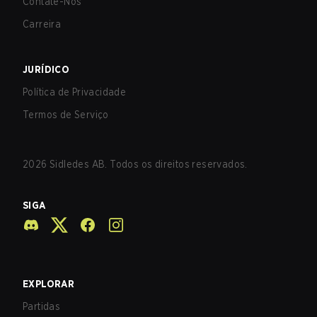
Contate-Nos
Carreira
JURÍDICO
Política de Privacidade
Termos de Serviço
2026
Sidledes AB. Todos os direitos reservados.
SIGA
EXPLORAR
Partidas