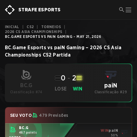
STRAFE ESPORTS
INICIAL
|
CS2
|
TORNEIOS
|
2026 CS ASIA CHAMPIONSHIPS
|
BC.GAME ESPORTS VS PAIN GAMING - MAY 21, 2026
BC.Game Esports
vs
paiN Gaming
–
2026 CS Asia
Championships
CS2
Partida
0
-
2
paiN
BC.G
LOSE
WIN
Classificação #74
Classificação #29
SEU VOTO
479 Previsões
BC.G
WIN
paiN
467 points
50%