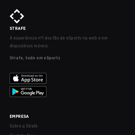
STRAFE
A experiência nº1 dos fãs de eSports na web e em
dispositivos móveis.
Strafe, tudo em eSports
EMPRESA
Sobre a Strafe