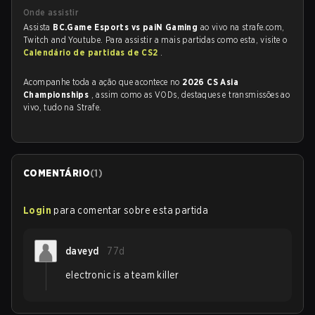
Onde assistir
Assista
BC.Game Esports vs paiN Gaming
ao vivo na strafe.com,
Twitch and Youtube. Para assistir a mais partidas como esta, visite o
Calendário de partidas de CS2
.
Acompanhe toda a ação que acontece no
2026 CS Asia
Championships
, assim como as VODs, destaques e transmissões ao
vivo, tudo na Strafe.
COMENTÁRIO
(
1
)
Login
para comentar sobre esta partida
daveyd
77d
electronic is a team killer