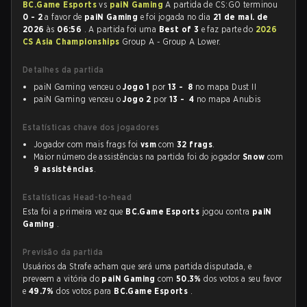
BC.Game Esports
vs
paiN Gaming
A partida de CS:GO terminou
0 - 2
a favor de
paiN Gaming
e foi jogada no dia
21 de mai. de
2026
às
06:56
. A partida foi uma
Best of 3
e faz parte do
2026
CS Asia Championships
Group A - Group A Lower.
Detalhes da partida
paiN Gaming venceu o
Jogo 1
por
13 - 8
no mapa Dust II
paiN Gaming venceu o
Jogo 2
por
13 - 4
no mapa Anubis
Estatísticas chave dos jogadores
Jogador com mais frags foi
vsm
com
32 frags
.
Maior número de assistências na partida foi do jogador
Snow
com
9 assistências
.
Estatísticas Head-to-head
Esta foi a primeira vez que
BC.Game Esports
jogou contra
paiN
Gaming
.
Previsão da partida
Usuários da Strafe acham que será uma partida disputada, e
preveem a vitória do
paiN Gaming
com
50.3%
dos votos a seu favor
e
49.7%
dos votos para
BC.Game Esports
.