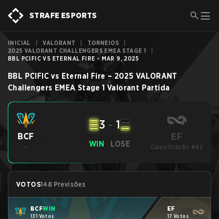
STRAFE ESPORTS
INICIAL
|
VALORANT
|
TORNEIOS
|
2025 VALORANT CHALLENGERS EMEA STAGE 1
|
BBL PCIFIC VS ETERNAL FIRE - MAR 9, 2025
BBL PCIFIC
vs
Eternal Fire
–
2025 VALORANT
Challengers EMEA Stage 1
Valorant
Partida
3
-
1
EF
BCF
WIN
LOSE
-
Classificação #42
VOTOS
148 Previsões
BCF
WIN
EF
131 Votos
17 Votos