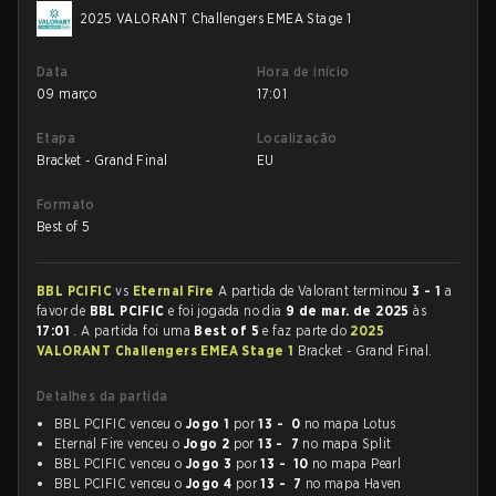
2025 VALORANT Challengers EMEA Stage 1
Data
Hora de início
09 março
17:01
Etapa
Localização
Bracket - Grand Final
EU
Formato
Best of 5
BBL PCIFIC
vs
Eternal Fire
A partida de Valorant terminou
3 - 1
a
favor de
BBL PCIFIC
e foi jogada no dia
9 de mar. de 2025
às
17:01
. A partida foi uma
Best of 5
e faz parte do
2025
VALORANT Challengers EMEA Stage 1
Bracket - Grand Final.
Detalhes da partida
BBL PCIFIC venceu o
Jogo 1
por
13 - 0
no mapa Lotus
Eternal Fire venceu o
Jogo 2
por
13 - 7
no mapa Split
BBL PCIFIC venceu o
Jogo 3
por
13 - 10
no mapa Pearl
BBL PCIFIC venceu o
Jogo 4
por
13 - 7
no mapa Haven