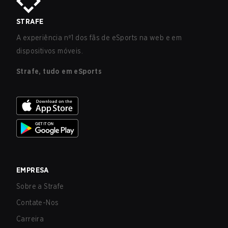
STRAFE
A experiência nº1 dos fãs de eSports na web e em
dispositivos móveis.
Strafe, tudo em eSports
EMPRESA
Sobre a Strafe
Contate-Nos
Carreira