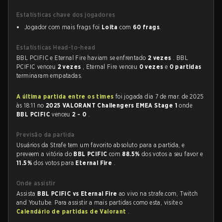
Estatísticas chave dos jogadores
Jogador com mais frags foi
Loita
com
60 frags
.
Estatísticas Head-to-head
BBL PCIFIC e Eternal Fire haviam se enfrentado
2 vezes
. BBL
PCIFIC venceu
2 vezes
, Eternal Fire venceu
0 vezes
e
0 partidas
terminaram empatadas.
A última partida entre os times
foi jogada dia 7 de mar. de 2025
às 18:11 no
2025 VALORANT Challengers EMEA Stage 1
onde
BBL PCIFIC
venceu
2 - 0
.
Previsão da partida
Usuários da Strafe tem um favorito absoluto para a partida, e
preveem a vitória do
BBL PCIFIC
com
88.5%
dos votos a seu favor e
11.5%
dos votos para
Eternal Fire
.
Onde assistir
Assista
BBL PCIFIC vs Eternal Fire
ao vivo na strafe.com, Twitch
and Youtube. Para assistir a mais partidas como esta, visite o
Calendário de partidas de Valorant
.