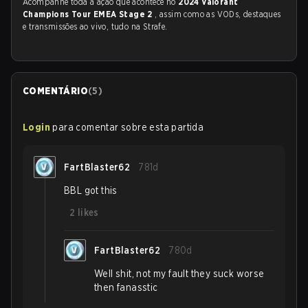
Acompanhe toda a ação que acontece no
2024 Valorant
Champions Tour EMEA Stage 2
, assim como as VODs, destaques
e transmissões ao vivo, tudo na Strafe.
COMENTÁRIO
(
5
)
Login
para comentar sobre esta partida
FartBlaster62
781d
BBL got this
2
likes
FartBlaster62
780d
Well shit, not my fault they suck worse
then fanasstic