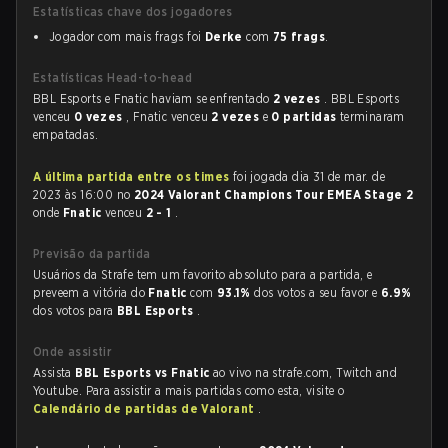
Estatísticas chave dos jogadores
Jogador com mais frags foi
Derke
com
75 frags
.
Estatísticas Head-to-head
BBL Esports e Fnatic haviam se enfrentado
2 vezes
. BBL Esports
venceu
0 vezes
, Fnatic venceu
2 vezes
e
0 partidas
terminaram
empatadas.
A última partida entre os times
foi jogada dia 31 de mar. de
2023 às 16:00 no
2024 Valorant Champions Tour EMEA Stage 2
onde
Fnatic
venceu
2 - 1
.
Previsão da partida
Usuários da Strafe tem um favorito absoluto para a partida, e
preveem a vitória do
Fnatic
com
93.1%
dos votos a seu favor e
6.9%
dos votos para
BBL Esports
.
Onde assistir
Assista
BBL Esports vs Fnatic
ao vivo na strafe.com, Twitch and
Youtube. Para assistir a mais partidas como esta, visite o
Calendário de partidas de Valorant
.