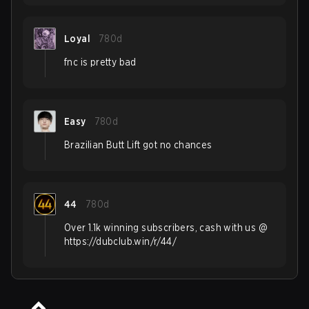
Loyal
780d
fnc is pretty bad
Easy
780d
Brazilian Butt Lift got no chances
44
780d
Over 1.1k winning subscribers, cash with us @
https://dubclub.win/r/44/