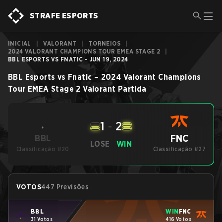
STRAFE ESPORTS
INICIAL
|
VALORANT
|
TORNEIOS
|
2024 VALORANT CHAMPIONS TOUR EMEA STAGE 2
|
BBL ESPORTS VS FNATIC - JUN 19, 2024
BBL Esports
vs
Fnatic
–
2024 Valorant Champions
Tour EMEA Stage 2
Valorant
Partida
1
-
2
FNC
BBL
LOSE
WIN
Classificação #20
Classificação #27
VOTOS
447 Previsões
BBL
WIN
FNC
31 Votos
416 Votos