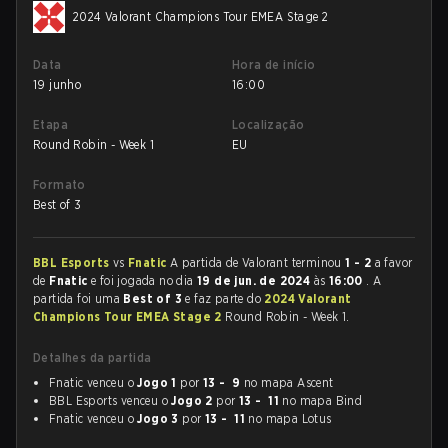
2024 Valorant Champions Tour EMEA Stage 2
Data
Hora de início
19 junho
16:00
Etapa
Localização
Round Robin - Week 1
EU
Formato
Best of 3
BBL Esports
vs
Fnatic
A partida de Valorant terminou
1 - 2
a favor
de
Fnatic
e foi jogada no dia
19 de jun. de 2024
às
16:00
. A
partida foi uma
Best of 3
e faz parte do
2024 Valorant
Champions Tour EMEA Stage 2
Round Robin - Week 1.
Detalhes da partida
Fnatic venceu o
Jogo 1
por
13 - 9
no mapa Ascent
BBL Esports venceu o
Jogo 2
por
13 - 11
no mapa Bind
Fnatic venceu o
Jogo 3
por
13 - 11
no mapa Lotus