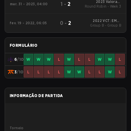
2023 Valorant
1
-
2
mar. 31 - 2023, 04:00
Round Robin - Week 3
Champions Tour:
EMEA League
2022 VCT: EMEA
0
-
2
fev. 19 - 2022, 06:05
Stage 1 Challengers 1
Group B - Group B
FORMULÁRIO
6
/10
W
W
W
L
W
L
L
W
W
L
3
/10
L
L
L
L
W
W
L
L
W
L
INFORMAÇÃO DE PARTIDA
Torneio