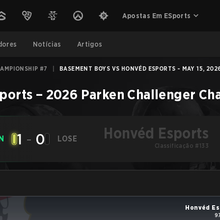
Apostas Em ESports
dores
Notícias
Artigos
AMPIONSHIP #7
|
BASEMENT BOYS VS HONVÉD ESPORTS - MAY 15, 202
ports
–
2026 Parken Challenger Ch
Honvéd Esports
1
-
0
N
LOSE
Classificação #133
Honvéd Es
9