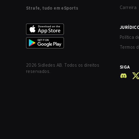
Carreira
Strafe, tudo em eSports
JURÍDIC
Política 
Termos d
2026
Sidledes AB. Todos os direitos
SIGA
reservados.