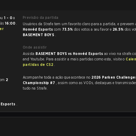
Previsão da partida
erminou
1 - 0
a
6
às
16:00
.
Usuários da Strafe tem um favorito claro
er
Honvéd Esports
com
73.5%
dos votos a seu favor e
26.5%
dos vo
BASEMENT BOYS
.
Onde assistir
Assista
BASEMENT BOYS vs Honvéd Esports
ao vivo na strafe.c
and Youtube. Para assistir a mais partidas como esta, visite o
Cale
partidas de CS2
.
Acompanhe toda a ação que acontece no
2026 Parken Challenge
om
2
Championship #7
, assim como as VODs, destaques e transmissões ao vivo,
tudo na Strafe.
 Esports
.