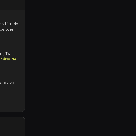
 para a partida, e preveem a vitória do
tos para
om, Twitch
ndário de
r