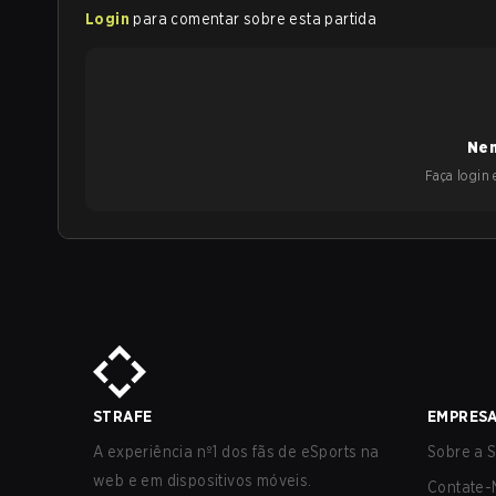
Login
para comentar sobre esta partida
Nen
Faça login e
STRAFE
EMPRES
A experiência nº1 dos fãs de eSports na
Sobre a S
web e em dispositivos móveis.
Contate-