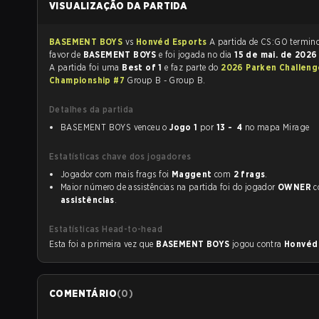
VISUALIZAÇÃO DA PARTIDA
BASEMENT BOYS
vs
Honvéd Esports
A partida de CS:GO t
favor de
BASEMENT BOYS
e foi jogada no dia
15 de mai. de 202
A partida foi uma
Best of 1
e faz parte do
2026 Parken Challeng
Championship #7
Group B - Group B.
Detalhes da partida
BASEMENT BOYS venceu o
Jogo 1
por
13 - 4
no mapa Mirage
Estatísticas chave dos jogadores
Jogador com mais frags foi
Maggent
com
2 frags
.
Maior número de assistências na partida foi do jogador
OWNER
c
assistências
.
Estatísticas Head-to-head
Esta foi a primeira vez que
BASEMENT BOYS
jogou contra
Honvéd
COMENTÁRIO
(
0
)