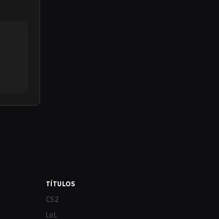
TÍTULOS
CS2
LoL