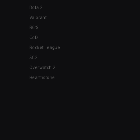
Dota 2
Valorant
R6:S
CoD
Rocket League
SC2
Overwatch 2
Hearthstone