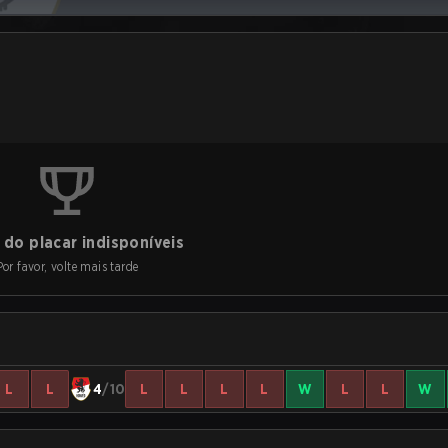
do placar indisponíveis
Por favor, volte mais tarde
L
L
4
/10
L
L
L
L
W
L
L
W