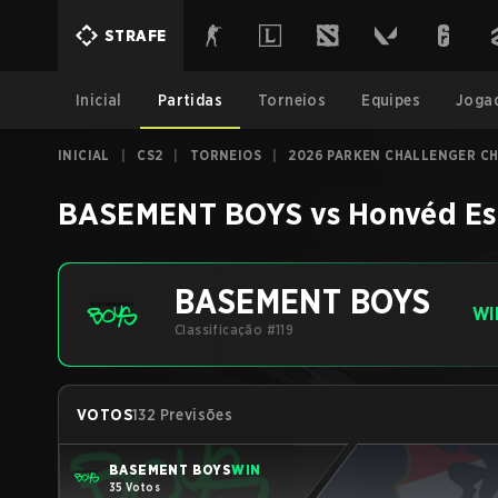
STRAFE
Inicial
Partidas
Torneios
Equipes
Joga
INICIAL
|
CS2
|
TORNEIOS
|
2026 PARKEN CHALLENGER CH
BASEMENT BOYS
vs
Honvéd Es
BASEMENT BOYS
WI
Classificação #119
VOTOS
132 Previsões
BASEMENT BOYS
WIN
35 Votos