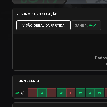
RESUMO DA PONTUAÇÃO
VISÃO GERAL DA PARTIDA
GAME 1
Dados 
FORMULÁRIO
5
/10
L
W
L
W
L
W
W
W