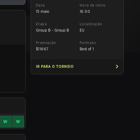
Data
Hora de início
15 maio
16:00
Etapa
Localização
Group B - Group B
EU
Premiação
Formato
$
11667
Best of 1
IR PARA O TORNEIO
W
W