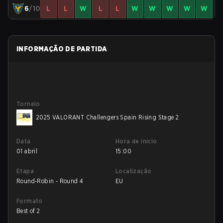
6
/10
L
L
W
L
L
W
W
W
W
W
INFORMAÇÃO DE PARTIDA
Torneio
2025 VALORANT Challengers Spain Rising Stage 2
Data
Hora de início
01 abril
15:00
Etapa
Localização
Round-Robin - Round 4
EU
Formato
Best of 2