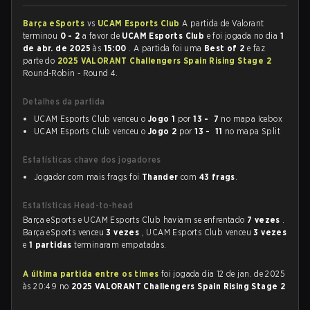
Barça eSports
vs
UCAM Esports Club
A partida de Valorant
terminou
0 - 2
a favor de
UCAM Esports Club
e foi jogada no dia
1
de abr. de 2025
às
15:00
. A partida foi uma
Best of 2
e faz
parte do
2025 VALORANT Challengers Spain Rising Stage 2
Round-Robin - Round 4.
Detalhes da partida
UCAM Esports Club venceu o
Jogo 1
por
13 - 7
no mapa Icebox
UCAM Esports Club venceu o
Jogo 2
por
13 - 11
no mapa Split
Estatísticas chave dos jogadores
Jogador com mais frags foi
Thander
com
43 frags
.
Estatísticas Head-to-head
Barça eSports e UCAM Esports Club haviam se enfrentado
7 vezes
.
Barça eSports venceu
3 vezes
, UCAM Esports Club venceu
3 vezes
e
1 partidas
terminaram empatadas.
A última partida entre os times
foi jogada dia 12 de jan. de 2025
às 20:49 no
2025 VALORANT Challengers Spain Rising Stage 2