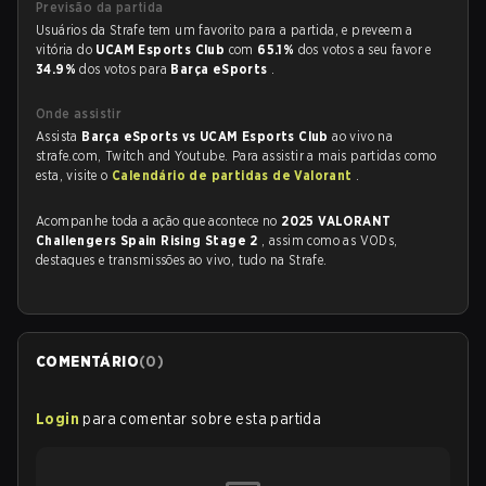
Previsão da partida
Usuários da Strafe tem um favorito para a partida, e preveem a
vitória do
UCAM Esports Club
com
65.1%
dos votos a seu favor e
34.9%
dos votos para
Barça eSports
.
Onde assistir
Assista
Barça eSports vs UCAM Esports Club
ao vivo na
strafe.com, Twitch and Youtube. Para assistir a mais partidas como
esta, visite o
Calendário de partidas de Valorant
.
Acompanhe toda a ação que acontece no
2025 VALORANT
Challengers Spain Rising Stage 2
, assim como as VODs,
destaques e transmissões ao vivo, tudo na Strafe.
COMENTÁRIO
(
0
)
Login
para comentar sobre esta partida