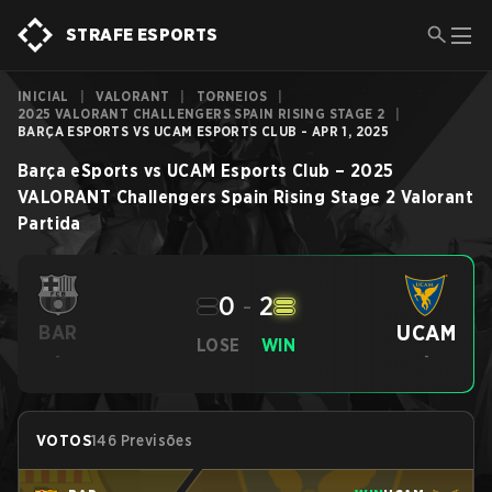
STRAFE ESPORTS
INICIAL
|
VALORANT
|
TORNEIOS
|
2025 VALORANT CHALLENGERS SPAIN RISING STAGE 2
|
BARÇA ESPORTS VS UCAM ESPORTS CLUB - APR 1, 2025
Barça eSports
vs
UCAM Esports Club
–
2025
VALORANT Challengers Spain Rising Stage 2
Valorant
Partida
0
-
2
UCAM
BAR
LOSE
WIN
-
-
VOTOS
146 Previsões