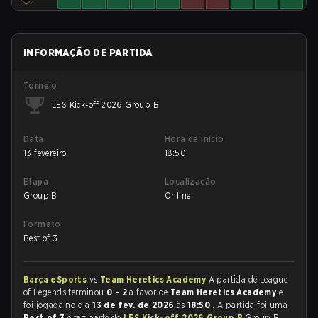
INFORMAÇÃO DE PARTIDA
Torneio
LES Kick-off 2026 Group B
Data
Hora de início
13 fevereiro
18:50
Etapa
Localização
Group B
Online
Formato
Best of 3
Barça eSports
vs
Team Heretics Academy
A partida de League
of Legends terminou
0 - 2
a favor de
Team Heretics Academy
e
foi jogada no dia
13 de fev. de 2026
às
18:50
. A partida foi uma
Best of 3
e faz parte do
LES Kick-off 2026 Group B
Group B.