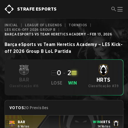
STRAFE ESPORTS
INICIAL
|
LEAGUE OF LEGENDS
|
TORNEIOS
|
LES KICK-OFF 2026 GROUP B
|
BARÇA ESPORTS VS TEAM HERETICS ACADEMY - FEB 13, 2026
Barça eSports
vs
Team Heretics Academy
–
LES Kick-
off 2026 Group B
LoL
Partida
0
-
2
HRTS
BAR
LOSE
WIN
Classificação #16
Classificação #39
VOTOS
20 Previsões
BAR
WIN
HRTS
6 Votos
14 Votos