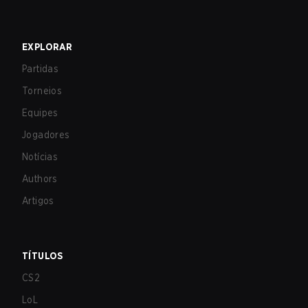
EXPLORAR
Partidas
Torneios
Equipes
Jogadores
Notícias
Authors
Artigos
TÍTULOS
CS2
LoL