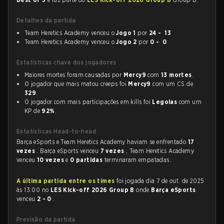
Detalhes da partida
Team Heretics Academy venceu o
Jogo 1
por
24 - 13
Team Heretics Academy venceu o
Jogo 2
por
0 - 0
Estatísticas chave dos jogadores
Maiores mortes foram causadas por
Mercy9
com
13 mortes
.
O jogador que mais matou creeps foi
Mercy9
com um CS de
329
.
O jogador com mais participações em kills foi
Legolas
com um
KP de
92%
.
Estatísticas Head-to-head
Barça eSports e Team Heretics Academy haviam se enfrentado
17
vezes
. Barça eSports venceu
7 vezes
, Team Heretics Academy
venceu
10 vezes
e
0 partidas
terminaram empatadas.
A última partida entre os times
foi jogada dia 7 de out. de 2025
às 13:00 no
LES Kick-off 2026 Group B
onde
Barça eSports
venceu
2 - 0
.
Previsão da partida