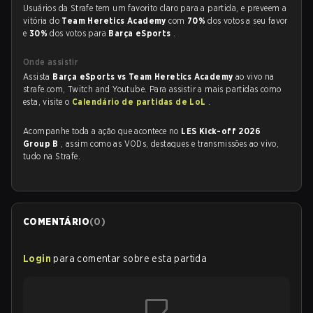
Usuários da Strafe tem um favorito claro para a partida, e preveem a
vitória do
Team Heretics Academy
com
70%
dos votos a seu favor
e
30%
dos votos para
Barça eSports
.
Onde assistir
Assista
Barça eSports vs Team Heretics Academy
ao vivo na
strafe.com, Twitch and Youtube. Para assistir a mais partidas como
esta, visite o
Calendário de partidas de LoL
.
Acompanhe toda a ação que acontece no
LES Kick-off 2026
Group B
, assim como as VODs, destaques e transmissões ao vivo,
tudo na Strafe.
COMENTÁRIO
(
0
)
Login
para comentar sobre esta partida