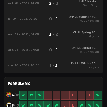
EMEA Masters
2
-
0
out. 07 - 2025, 01:00
Summer 2025 Swiss
Swiss Stage
Stage
LVP SL Summer 2025
0
-
1
jul. 24 - 2025, 07:30
Regular Season
Regular Season
LVP SL Spring 2025
3
-
2
mai. 22 - 2025, 04:00
Playoffs
Playoffs
LVP SL Spring 2025
0
-
1
abr. 08 - 2025, 07:00
Regular Season
Regular Season
LVP SL Winter 2025
1
-
3
mar. 06 - 2025, 05:00
Playoffs
Playoffs
FORMULÁRIO
4
/10
W
W
W
L
L
L
L
L
L
W
8
/10
W
W
W
W
W
L
L
W
W
W