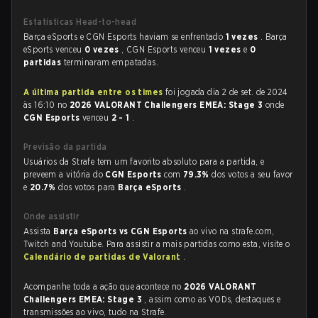
Estatísticas Head-to-head
Barça eSports e CGN Esports haviam se enfrentado
1 vezes
. Barça
eSports venceu
0 vezes
, CGN Esports venceu
1 vezes
e
0
partidas
terminaram empatadas.
A última partida entre os times
foi jogada dia 2 de set. de 2024
às 16:10 no
2026 VALORANT Challengers EMEA: Stage 3
onde
CGN Esports
venceu
2 - 1
.
Previsão da partida
Usuários da Strafe tem um favorito absoluto para a partida, e
preveem a vitória do
CGN Esports
com
79.3%
dos votos a seu favor
e
20.7%
dos votos para
Barça eSports
.
Onde assistir
Assista
Barça eSports vs CGN Esports
ao vivo na strafe.com,
Twitch and Youtube. Para assistir a mais partidas como esta, visite o
Calendário de partidas de Valorant
.
Acompanhe toda a ação que acontece no
2026 VALORANT
Challengers EMEA: Stage 3
, assim como as VODs, destaques e
transmissões ao vivo, tudo na Strafe.