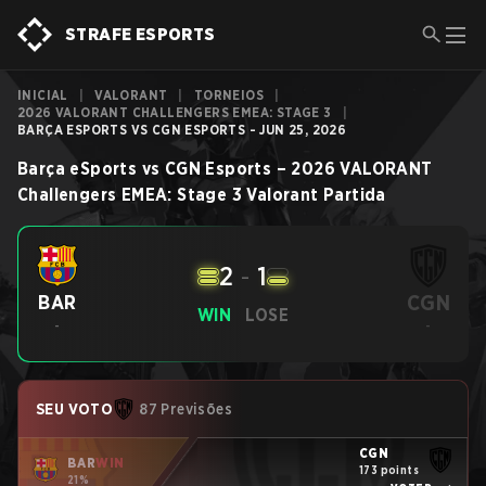
STRAFE ESPORTS
INICIAL
|
VALORANT
|
TORNEIOS
|
2026 VALORANT CHALLENGERS EMEA: STAGE 3
|
BARÇA ESPORTS VS CGN ESPORTS - JUN 25, 2026
Barça eSports
vs
CGN Esports
–
2026 VALORANT
Challengers EMEA: Stage 3
Valorant
Partida
2
-
1
CGN
BAR
WIN
LOSE
-
-
SEU VOTO
87 Previsões
CGN
BAR
WIN
173 points
21%