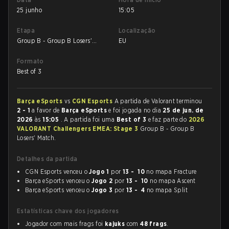
25 junho
15:05
Etapa
Localização
Group B - Group B Losers'
EU
Match
Formato
Best of 3
Barça eSports
vs
CGN Esports
A partida de Valorant terminou
2 - 1
a favor de
Barça eSports
e foi jogada no dia
25 de jun. de
2026
às
15:05
. A partida foi uma
Best of 3
e faz parte do
2026
VALORANT Challengers EMEA: Stage 3
Group B - Group B
Losers' Match.
Detalhes da partida
CGN Esports venceu o
Jogo 1
por
13 - 10
no mapa Fracture
Barça eSports venceu o
Jogo 2
por
13 - 10
no mapa Ascent
Barça eSports venceu o
Jogo 3
por
13 - 4
no mapa Split
Estatísticas chave dos jogadores
Jogador com mais frags foi
kajuks
com
48 frags
.