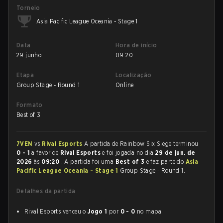
Torneio
Asia Pacific League Oceania - Stage 1
Data
Hora de início
29 junho
09:20
Etapa
Localização
Group Stage - Round 1
Online
Formato
Best of 3
7VEN
vs
Rival Esports
A partida de Rainbow Six Siege terminou
0 - 1
a favor de
Rival Esports
e foi jogada no dia
29 de jun. de
2026
às
09:20
. A partida foi uma
Best of 3
e faz parte do
Asia
Pacific League Oceania - Stage 1
Group Stage - Round 1.
Detalhes da partida
Rival Esports venceu o
Jogo 1
por
0 - 0
no mapa