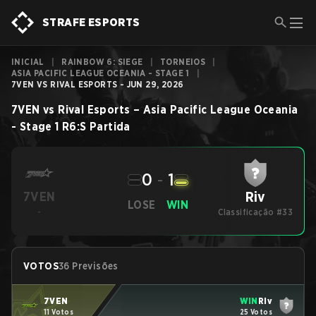
STRAFE ESPORTS
INICIAL
|
RAINBOW 6: SIEGE
|
TORNEIOS
|
ASIA PACIFIC LEAGUE OCEANIA - STAGE 1
|
7VEN VS RIVAL ESPORTS - JUN 29, 2026
7VEN
vs
Rival Esports
–
Asia Pacific League Oceania
- Stage 1
R6:S
Partida
0
-
1
Riv
7VEN
LOSE
WIN
-
Classificação #33
VOTOS
36 Previsões
7VEN
WIN
Riv
11 Votos
25 Votos