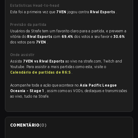
Estatísticas Head-to-head
Esta foi a primeira vez que
7VEN
jogou contra
Rival Esports
.
Previsão da partida
Usuários da Strafe tem um favorito claro para a partida, e preveem a
vitória do
Rival Esports
com
69.4%
dos votos a seu favor e
30.6%
dos votos para
7VEN
.
Onde assistir
Assista
7VEN vs Rival Esports
ao vivo na strafe.com, Twitch and
Youtube. Para assistir a mais partidas como esta, visite o
Calendário de partidas de R6:S
.
Acompanhe toda a ação que acontece no
Asia Pacific League
Oceania - Stage 1
, assim como as VODs, destaques e transmissões
ao vivo, tudo na Strafe.
COMENTÁRIO
(
0
)