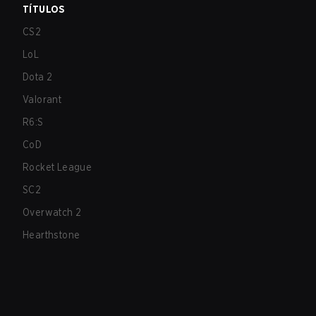
TÍTULOS
CS2
LoL
Dota 2
Valorant
R6:S
CoD
Rocket League
SC2
Overwatch 2
Hearthstone