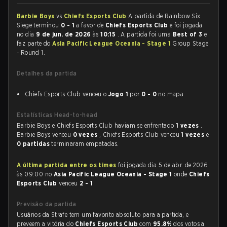
Barbie Boys
vs
Chiefs Esports Club
A partida de Rainbow Six
Siege terminou
0 - 1
a favor de
Chiefs Esports Club
e foi jogada
no dia
9 de jun. de 2026
às
10:15
. A partida foi uma
Best of 3
e
faz parte do
Asia Pacific League Oceania - Stage 1
Group Stage
- Round 1.
Detalhes da partida
Chiefs Esports Club venceu o
Jogo 1
por
0 - 0
no mapa
Estatísticas Head-to-head
Barbie Boys e Chiefs Esports Club haviam se enfrentado
1 vezes
.
Barbie Boys venceu
0 vezes
, Chiefs Esports Club venceu
1 vezes
e
0 partidas
terminaram empatadas.
A última partida entre os times
foi jogada dia 5 de abr. de 2026
às 09:00 no
Asia Pacific League Oceania - Stage 1
onde
Chiefs
Esports Club
venceu
2 - 1
.
Previsão da partida
Usuários da Strafe tem um favorito absoluto para a partida, e
preveem a vitória do
Chiefs Esports Club
com
95.8%
dos votos a