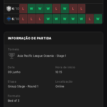
4
/10
L
W
W
W
L
W
L
L
6
/10
L
L
L
W
W
W
W
W
L
W
INFORMAÇÃO DE PARTIDA
Torneio
Asia Pacific League Oceania - Stage 1
Data
Hora de início
09 junho
10:15
Etapa
Localização
Group Stage - Round 1
Online
Formato
Best of 3