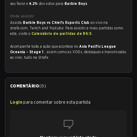
seu favor e
4.2%
dos votos para
Barbie Boys
.
Onde assistir
Assista
Barbie Boys vs Chiefs Esports Club
ao vivo na
strafe.com, Twitch and Youtube. Para assistir a mais partidas como
esta, visite o
Calendário de partidas de R6:S
.
Acompanhe toda a ação que acontece no
Asia Pacific League
Oceania - Stage 1
, assim como as VODs, destaques e transmissões
ao vivo, tudo na Strafe.
COMENTÁRIO
(
0
)
Login
para comentar sobre esta partida