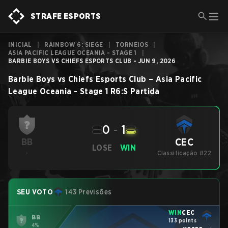
STRAFE ESPORTS
INICIAL
|
RAINBOW 6: SIEGE
|
TORNEIOS
|
ASIA PACIFIC LEAGUE OCEANIA - STAGE 1
|
BARBIE BOYS VS CHIEFS ESPORTS CLUB - JUN 9, 2026
Barbie Boys
vs
Chiefs Esports Club
–
Asia Pacific
League Oceania - Stage 1
R6:S
Partida
0
-
1
CEC
BB
LOSE
WIN
-
Classificação #22
SEU VOTO
143 Previsões
WIN
CEC
BB
133 points
4%