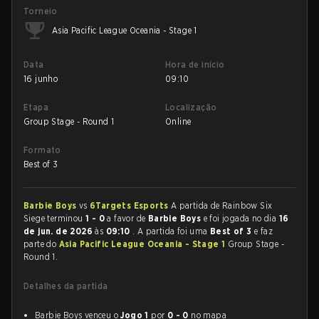
Torneio
Asia Pacific League Oceania - Stage 1
Data
Hora de início
16 junho
09:10
Etapa
Localização
Group Stage - Round 1
Online
Formato
Best of 3
Barbie Boys
vs
6Targets Esports
A partida de Rainbow Six
Siege terminou
1 - 0
a favor de
Barbie Boys
e foi jogada no dia
16
de jun. de 2026
às
09:10
. A partida foi uma
Best of 3
e faz
parte do
Asia Pacific League Oceania - Stage 1
Group Stage -
Round 1.
Detalhes da partida
Barbie Boys venceu o
Jogo 1
por
0 - 0
no mapa