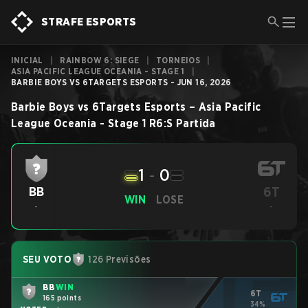
STRAFE ESPORTS
INICIAL
|
RAINBOW 6: SIEGE
|
TORNEIOS
|
ASIA PACIFIC LEAGUE OCEANIA - STAGE 1
|
BARBIE BOYS VS 6TARGETS ESPORTS - JUN 16, 2026
Barbie Boys
vs
6Targets Esports
–
Asia Pacific
League Oceania - Stage 1
R6:S
Partida
1
-
0
6T
BB
WIN
LOSE
-
-
SEU VOTO
126 Previsões
BB
WIN
6T
165 points
34%