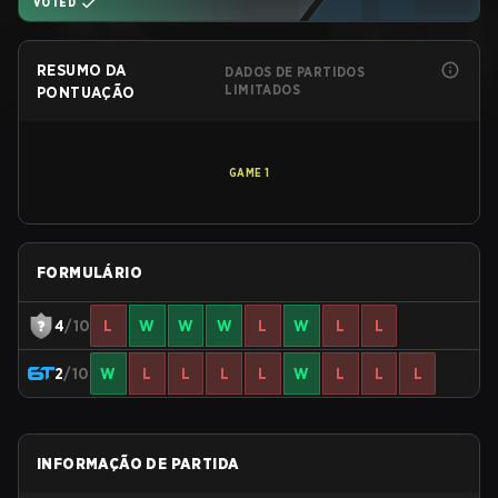
VOTED
RESUMO DA
DADOS DE PARTIDOS
LIMITADOS
PONTUAÇÃO
GAME
1
FORMULÁRIO
4
/10
L
W
W
W
L
W
L
L
2
/10
W
L
L
L
L
W
L
L
L
INFORMAÇÃO DE PARTIDA