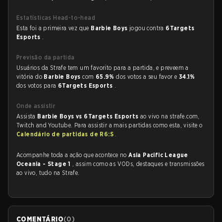
Estatísticas Head-to-head
Esta foi a primeira vez que
Barbie Boys
jogou contra
6Targets
Esports
.
Previsão da partida
Usuários da Strafe tem um favorito para a partida, e preveem a
vitória do
Barbie Boys
com
65.9%
dos votos a seu favor e
34.1%
dos votos para
6Targets Esports
.
Onde assistir
Assista
Barbie Boys vs 6Targets Esports
ao vivo na strafe.com,
Twitch and Youtube. Para assistir a mais partidas como esta, visite o
Calendário de partidas de R6:S
.
Acompanhe toda a ação que acontece no
Asia Pacific League
Oceania - Stage 1
, assim como as VODs, destaques e transmissões
ao vivo, tudo na Strafe.
COMENTÁRIO
(
0
)