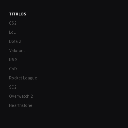
TÍTULOS
CS2
LoL
Dota 2
Valorant
R6:S
CoD
Rocket League
SC2
Overwatch 2
Hearthstone