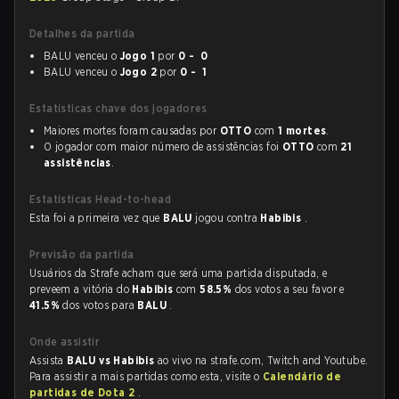
Detalhes da partida
BALU venceu o
Jogo 1
por
0 - 0
BALU venceu o
Jogo 2
por
0 - 1
Estatísticas chave dos jogadores
Maiores mortes foram causadas por
OTTO
com
1 mortes
.
O jogador com maior número de assistências foi
OTTO
com
21
assistências
.
Estatísticas Head-to-head
Esta foi a primeira vez que
BALU
jogou contra
Habibis
.
Previsão da partida
Usuários da Strafe acham que será uma partida disputada, e
preveem a vitória do
Habibis
com
58.5%
dos votos a seu favor e
41.5%
dos votos para
BALU
.
Onde assistir
Assista
BALU vs Habibis
ao vivo na strafe.com, Twitch and Youtube.
Para assistir a mais partidas como esta, visite o
Calendário de
partidas de Dota 2
.