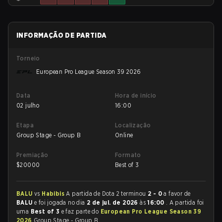
INFORMAÇÃO DE PARTIDA
Torneio
European Pro League Season 39 2026
Data
Hora de início
02 julho
16:00
Etapa
Localização
Group Stage - Group B
Online
Premiação
Formato
$
20000
Best of 3
BALU
vs
Habibis
A partida de Dota 2 terminou
2 - 0
a favor de
BALU
e foi jogada no dia
2 de jul. de 2026
às
16:00
. A partida foi
uma
Best of 3
e faz parte do
European Pro League Season 39
2026
Group Stage - Group B.