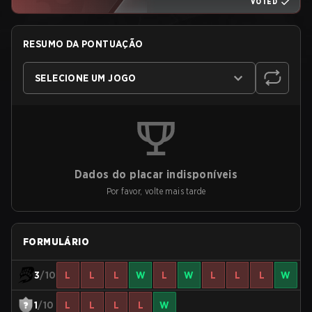
VOTED
RESUMO DA PONTUAÇÃO
SELECIONE UM JOGO
Dados do placar indisponíveis
Por favor, volte mais tarde
FORMULÁRIO
3
/10
L
L
L
W
L
W
L
L
L
W
1
/10
L
L
L
L
W