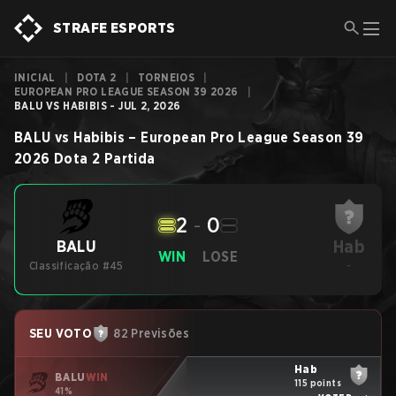
STRAFE ESPORTS
INICIAL
|
DOTA 2
|
TORNEIOS
|
EUROPEAN PRO LEAGUE SEASON 39 2026
|
BALU VS HABIBIS - JUL 2, 2026
BALU
vs
Habibis
–
European Pro League Season 39
2026
Dota 2
Partida
2
-
0
Hab
BALU
WIN
LOSE
Classificação #45
-
SEU VOTO
82 Previsões
Hab
BALU
WIN
115 points
41%