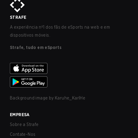
STRAFE
A experiência nº1 dos fãs de eSports na web e em
dispositivos móveis.
Strafe, tudo em eSports
Background image by
Karuhe_KarlHe
EMPRESA
Sobre a Strafe
Contate-Nos