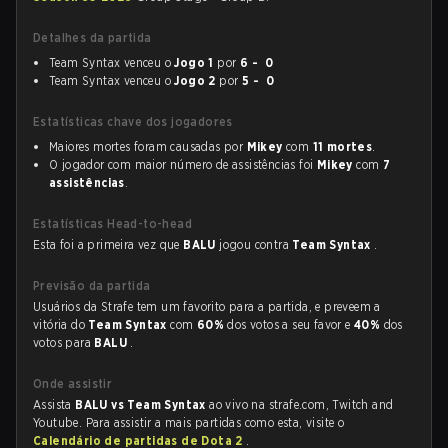
Detalhes da partida
Team Syntax venceu o
Jogo 1
por
6 - 0
Team Syntax venceu o
Jogo 2
por
5 - 0
Estatísticas chave dos jogadores
Maiores mortes foram causadas por
Mikey
com
11 mortes
.
O jogador com maior número de assistências foi
Mikey
com
7
assistências
.
Estatísticas Head-to-head
Esta foi a primeira vez que
BALU
jogou contra
Team Syntax
.
Previsão da partida
Usuários da Strafe tem um favorito para a partida, e preveem a
vitória do
Team Syntax
com
60%
dos votos a seu favor e
40%
dos
votos para
BALU
.
Onde assistir
Assista
BALU vs Team Syntax
ao vivo na strafe.com, Twitch and
Youtube. Para assistir a mais partidas como esta, visite o
Calendário de partidas de Dota 2
.