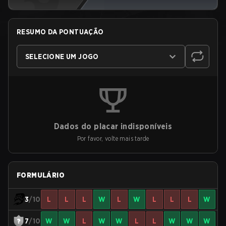
RESUMO DA PONTUAÇÃO
SELECIONE UM JOGO
Dados do placar indisponíveis
Por favor, volte mais tarde
FORMULÁRIO
3
/10
L
L
L
W
L
W
L
L
L
W
7
/10
W
W
L
W
W
L
L
W
W
W