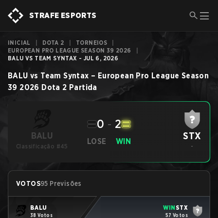
STRAFE ESPORTS
INICIAL
|
DOTA 2
|
TORNEIOS
|
EUROPEAN PRO LEAGUE SEASON 39 2026
|
BALU VS TEAM SYNTAX - JUL 6, 2026
BALU
vs
Team Syntax
–
European Pro League Season
39 2026
Dota 2
Partida
0
-
2
STX
BALU
LOSE
WIN
Classificação #45
-
VOTOS
95 Previsões
BALU
WIN
STX
38 Votos
57 Votos