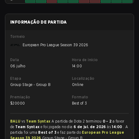
INFORMAÇÃO DE PARTIDA
Torneio
European Pro League Season 39 2026
Data
Hora de início
06 julho
14:00
Etapa
Localização
Group Stage - Group B
Online
Premiação
Formato
$
20000
Best of 3
BALU
vs
Team Syntax
A partida de Dota 2 terminou
0 - 2
a favor
de
Team Syntax
e foi jogada no dia
6 de jul. de 2026
às
14:00
. A
partida foi uma
Best of 3
e faz parte do
European Pro League
Season 39 2026
Group Stage - Group B.