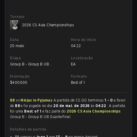
Torneio
2026 CS Asia Championships
Data
Hora de início
20 maio
04:22
Etapa
Localização
Group B - Group B UB
EA
Quarterfinal
Premiação
Formato
$
400000
Best of 1
B8
vs
Ninjas in Pyjamas
A partida de CS:GO terminou
1 - 0
a favor
de
B8
e foi jogada no dia
20 de mai. de 2026
às
04:22
. A partida
foi uma
Best of 1
e faz parte do
2026 CS Asia Championships
Group B - Group B UB Quarterfinal.
Detalhes da partida
B8 venceu o
Jogo 1
por
13 - 9
no mapa Ancient