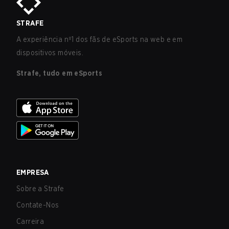
STRAFE
A experiência nº1 dos fãs de eSports na web e em
dispositivos móveis.
Strafe, tudo em eSports
EMPRESA
Sobre a Strafe
Contate-Nos
Carreira