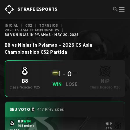
STRAFE ESPORTS
INICIAL
|
CS2
|
TORNEIOS
|
2026 CS ASIA CHAMPIONSHIPS
|
B8 VS NINJAS IN PYJAMAS - MAY 20, 2026
B8
vs
Ninjas in Pyjamas
–
2026 CS Asia
Championships
CS2
Partida
1
-
0
NiP
B8
WIN
LOSE
Classificação #25
Classificação #26
SEU VOTO
417 Previsões
B8
WIN
NiP
195 points
37%