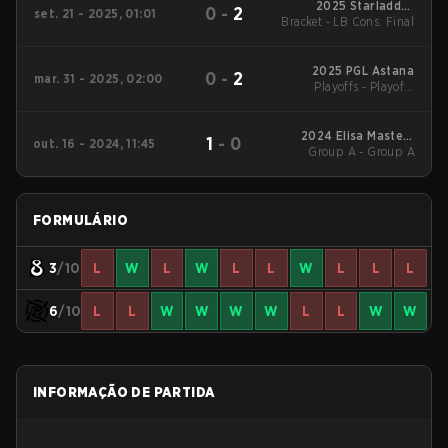
2025 Starladder
0
-
2
set. 21 - 2025, 01:01
Bracket - LB Cons. Final
StarSeries Fall
2025 PGL Astana
0
-
2
mar. 31 - 2025, 02:00
Playoffs - Playoffs
Semifinal
2024 Elisa Masters
1
-
0
out. 16 - 2024, 11:45
Group A - Group A
Espoo
FORMULÁRIO
3
/10
L
W
L
W
L
L
W
L
L
L
6
/10
L
L
W
W
W
W
L
L
W
W
INFORMAÇÃO DE PARTIDA