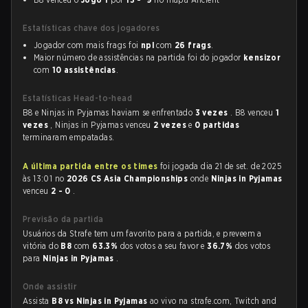
Estatísticas chave dos jogadores
Jogador com mais frags foi
npl
com
26 frags
.
Maior número de assistências na partida foi do jogador
kensizor
com
10 assistências
.
Estatísticas Head-to-head
B8 e Ninjas in Pyjamas haviam se enfrentado
3 vezes
. B8 venceu
1
vezes
, Ninjas in Pyjamas venceu
2 vezes
e
0 partidas
terminaram empatadas.
A última partida entre os times
foi jogada dia 21 de set. de 2025
às 13:01 no
2026 CS Asia Championships
onde
Ninjas in Pyjamas
venceu
2 - 0
.
Previsão da partida
Usuários da Strafe tem um favorito para a partida, e preveem a
vitória do
B8
com
63.3%
dos votos a seu favor e
36.7%
dos votos
para
Ninjas in Pyjamas
.
Onde assistir
Assista
B8 vs Ninjas in Pyjamas
ao vivo na strafe.com, Twitch and