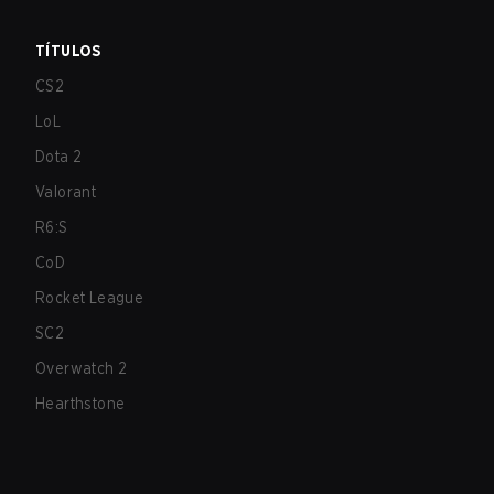
TÍTULOS
CS2
LoL
Dota 2
Valorant
R6:S
CoD
Rocket League
SC2
Overwatch 2
Hearthstone