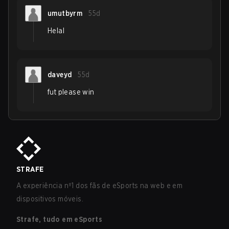
umutbyrm
55d
Helal
daveyd
55d
fut please win
STRAFE
A experiência nº1 dos fãs de eSports na web e em
dispositivos móveis.
Strafe, tudo em eSports