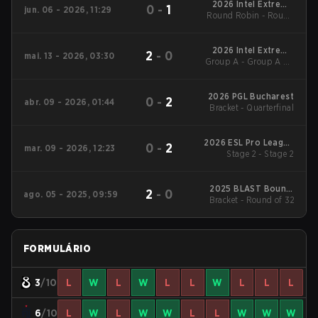
2026 Intel Extreme
0
-
1
jun. 06 - 2026, 11:29
Round Robin - Round
Masters Cologne
Robin
2026 Intel Extreme
2
-
0
mai. 13 - 2026, 03:30
Group A - Group A LB
Masters Atlanta
Semifinal
2026 PGL Bucharest
0
-
2
abr. 09 - 2026, 01:44
Bracket - Quarterfinal
2026 ESL Pro League
0
-
2
mar. 09 - 2026, 12:23
Stage 2 - Stage 2
Season 23
2025 BLAST Bounty
2
-
0
ago. 05 - 2025, 09:59
Bracket - Round of 32
Fall
FORMULÁRIO
3
/10
L
W
L
W
L
L
W
L
L
L
6
/10
L
W
L
W
W
L
L
W
W
W