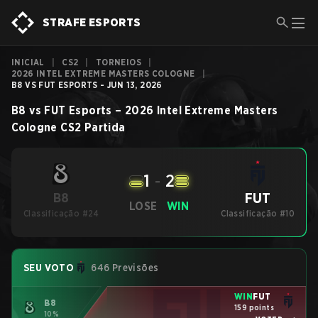
STRAFE ESPORTS
INICIAL
|
CS2
|
TORNEIOS
|
2026 INTEL EXTREME MASTERS COLOGNE
|
B8 VS FUT ESPORTS - JUN 13, 2026
B8
vs
FUT Esports
–
2026 Intel Extreme Masters
Cologne
CS2
Partida
1
-
2
FUT
B8
LOSE
WIN
Classificação #24
Classificação #10
SEU VOTO
646 Previsões
WIN
FUT
B8
159 points
10%