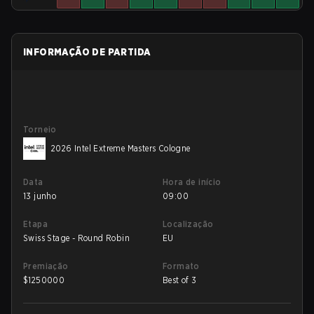
INFORMAÇÃO DE PARTIDA
Torneio
2026 Intel Extreme Masters Cologne
Data
Hora de início
13 junho
09:00
Etapa
Localização
Swiss Stage - Round Robin
EU
Premiação
Formato
$
1250000
Best of 3