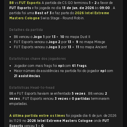
B8
vs
FUT Esports
A partida de CS:GO terminou
1 - 2
a favor de
FUT Esports
e foi jogada no dia
13 de jun. de 2026
às
09:00
. A
partida foi uma
Best of 3
e faz parte do
2026 Intel Extreme
Masters Cologne
Swiss Stage - Round Robin.
Detalhes da partida
B8 venceu o
Jogo 1
por
13 - 10
no mapa Dust II
FUT Esports venceu o
Jogo 2
por
13 - 9
no mapa Mirage
FUT Esports venceu o
Jogo 3
por
13 - 11
no mapa Ancient
Estatísticas chave dos jogadores
Jogador com mais frags foi
npl
com
61 frags
.
Maior número de assistências na partida foi do jogador
npl
com
21 assistências
.
Estatísticas Head-to-head
B8 e FUT Esports haviam se enfrentado
5 vezes
. B8 venceu
2
vezes
, FUT Esports venceu
3 vezes
e
0 partidas
terminaram
empatadas.
A última partida entre os times
foi jogada dia 6 de jun. de 2026
às 11:29 no
2026 Intel Extreme Masters Cologne
onde
FUT
Esports
venceu
1 - 0
.