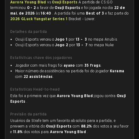
Aurora Young Blud
vs
Oxuji Esports
A partida de CS:GO
terminou
0 - 2
a favor de
Oxuji Esports
e foi jogada no dia
22 de
mai. de 2026
às
16:40
. A partida foi uma
Best of 3
e faz parte do
2026 GLuck Yungstar Series 1
Bracket - Lower.
Detalhes da partida
Oxuji Esports venceu o
Jogo 1
por
13 - 3
no mapa Anubis
Oxuji Esports venceu o
Jogo 2
por
13 - 7
no mapa Nuke
Estatísticas chave dos jogadores
Jogador com mais frags foi
ayano
com
35 frags
.
Maior número de assistências na partida foi do jogador
Kurama
com
22 assistências
.
Estatísticas Head-to-head
Esta foi a primeira vez que
Aurora Young Blud
jogou contra
Oxuji
Esports
.
Previsão da partida
Usuários da Strafe tem um favorito absoluto para a partida, e
preveem a vitória do
Oxuji Esports
com
88.2%
dos votos a seu favor
e
11.8%
dos votos para
Aurora Young Blud
.