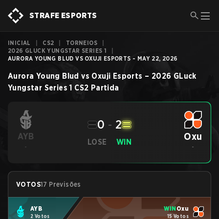
STRAFE ESPORTS
INICIAL
|
CS2
|
TORNEIOS
|
2026 GLUCK YUNGSTAR SERIES 1
|
AURORA YOUNG BLUD VS OXUJI ESPORTS - MAY 22, 2026
Aurora Young Blud
vs
Oxuji Esports
–
2026 GLuck
Yungstar Series 1
CS2
Partida
0
-
2
Oxu
AYB
LOSE
WIN
-
-
VOTOS
17 Previsões
AYB
WIN
Oxu
2 Votos
15 Votos