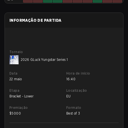
INFORMAÇÃO DE PARTIDA
Torneio
2026 GLuck Yungstar Series 1
Data
Hora de início
22 maio
16:40
Etapa
Localização
Bracket - Lower
EU
Premiação
Formato
$
5000
Best of 3