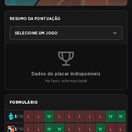
RESUMO DA PONTUAÇÃO
SELECIONE UM JOGO
Dados do placar indisponíveis
Por favor, volte mais tarde
FORMULÁRIO
3
/10
L
L
W
L
L
L
L
L
W
W
3
/10
L
L
W
W
L
L
L
W
L
L