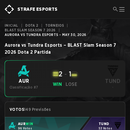
STRAFE ESPORTS
INICIAL
|
DOTA 2
|
TORNEIOS
|
BLAST SLAM SEASON 7 2026
|
AURORA VS TUNDRA ESPORTS - MAY 30, 2026
Aurora
vs
Tundra Esports
–
BLAST Slam Season 7
2026
Dota 2
Partida
2
-
1
TUND
AUR
WIN
LOSE
Classificação #7
-
VOTOS
149 Previsões
AUR
WIN
TUND
96 Votos
53 Votos