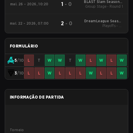
BLAST Slam Season 7
1
-
0
mai. 26 - 2026, 10:20
Group Stage - Round 1
2026
DreamLeague Season
2
-
0
mai. 22 - 2026, 07:00
Playoffs - LB
29 2026
Quarterfinals
FORMULÁRIO
5
/10
L
T
W
W
T
W
L
W
L
W
3
/10
L
L
W
L
L
L
W
L
L
W
INFORMAÇÃO DE PARTIDA
Torneio