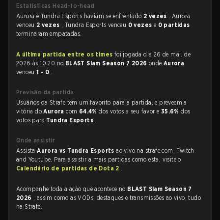
Estatísticas Head-to-head
Aurora e Tundra Esports haviam se enfrentado
2 vezes
. Aurora
venceu
2 vezes
, Tundra Esports venceu
0 vezes
e
0 partidas
terminaram empatadas.
A última partida entre os times
foi jogada dia 26 de mai. de
2026 às 10:20 no
BLAST Slam Season 7 2026
onde
Aurora
venceu
1 - 0
.
Previsão da partida
Usuários da Strafe tem um favorito para a partida, e preveem a
vitória do
Aurora
com
64.4%
dos votos a seu favor e
35.6%
dos
votos para
Tundra Esports
.
Onde assistir
Assista
Aurora vs Tundra Esports
ao vivo na strafe.com, Twitch
and Youtube. Para assistir a mais partidas como esta, visite o
Calendário de partidas de Dota 2
.
Acompanhe toda a ação que acontece no
BLAST Slam Season 7
2026
, assim como as VODs, destaques e transmissões ao vivo, tudo
na Strafe.