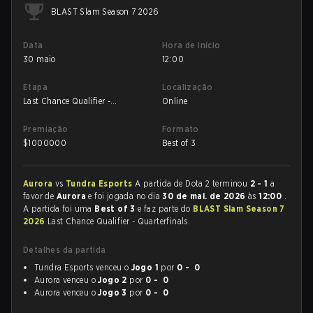
BLAST Slam Season 7 2026
Data
Hora de início
30 maio
12:00
Etapa
Localização
Last Chance Qualifier -
Online
Quarterfinals
Premiação
Formato
$
1000000
Best of 3
Aurora
vs
Tundra Esports
A partida de Dota 2 terminou
2 - 1
a
favor de
Aurora
e foi jogada no dia
30 de mai. de 2026
às
12:00
.
A partida foi uma
Best of 3
e faz parte do
BLAST Slam Season 7
2026
Last Chance Qualifier - Quarterfinals.
Detalhes da partida
Tundra Esports venceu o
Jogo 1
por
0 - 0
Aurora venceu o
Jogo 2
por
0 - 0
Aurora venceu o
Jogo 3
por
0 - 0