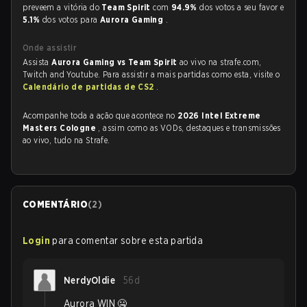
preveem a vitória do
Team Spirit
com
94.9%
dos votos a seu favor e
5.1%
dos votos para
Aurora Gaming
.
Onde assistir
Assista
Aurora Gaming vs Team Spirit
ao vivo na strafe.com,
Twitch and Youtube. Para assistir a mais partidas como esta, visite o
Calendário de partidas de CS2
.
Acompanhe toda a ação que acontece no
2026 Intel Extreme
Masters Cologne
, assim como as VODs, destaques e transmissões
ao vivo, tudo na Strafe.
COMENTÁRIO
(
2
)
Login
para comentar sobre esta partida
NerdyOldie
56d
Aurora WIN 🤐