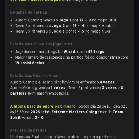
Detalhes da partida
Aurora Gaming venceu o
Jogo 1
por
13 - 9
no mapa Dust II
Team Spirit venceu o
Jogo 2
por
13 - 4
no mapa Anubis
Team Spirit venceu o
Jogo 3
por
13 - 5
no mapa Nuke
Estatísticas chave dos jogadores
Jogador com mais frags foi
Wicadia
com
47 frags
.
Maior número de assistências na partida foi do jogador
sh1ro
com
19 assistências
.
Estatísticas Head-to-head
Aurora Gaming e Team Spirit haviam se enfrentado
4 vezes
.
Aurora Gaming venceu
1 vezes
, Team Spirit venceu
3 vezes
e
0
partidas
terminaram empatadas.
A última partida entre os times
foi jogada dia 28 de jul. de 2025
às 13:58 no
2026 Intel Extreme Masters Cologne
onde
Team
Spirit
venceu
2 - 0
.
Previsão da partida
Usuários da Strafe tem um favorito absoluto para a partida, e