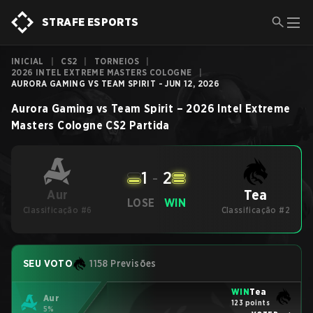
STRAFE ESPORTS
INICIAL
|
CS2
|
TORNEIOS
|
2026 INTEL EXTREME MASTERS COLOGNE
|
AURORA GAMING VS TEAM SPIRIT - JUN 12, 2026
Aurora Gaming
vs
Team Spirit
–
2026 Intel Extreme
Masters Cologne
CS2
Partida
1
-
2
Tea
Aur
LOSE
WIN
Classificação #6
Classificação #2
SEU VOTO
1158 Previsões
WIN
Tea
Aur
123 points
5%