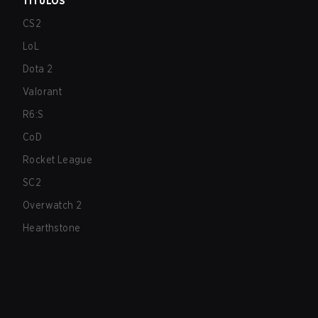
TÍTULOS
CS2
LoL
Dota 2
Valorant
R6:S
CoD
Rocket League
SC2
Overwatch 2
Hearthstone