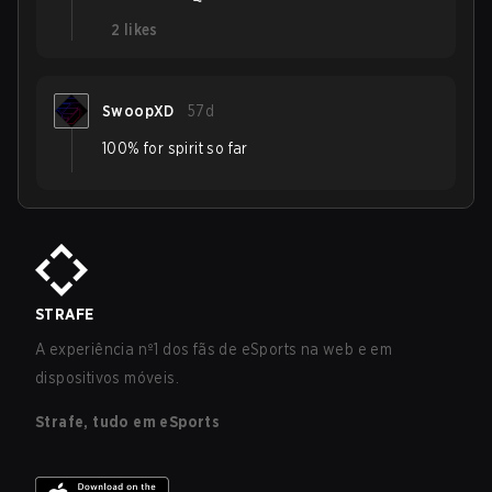
2
likes
SwoopXD
57d
100% for spirit so far
STRAFE
A experiência nº1 dos fãs de eSports na web e em
dispositivos móveis.
Strafe, tudo em eSports