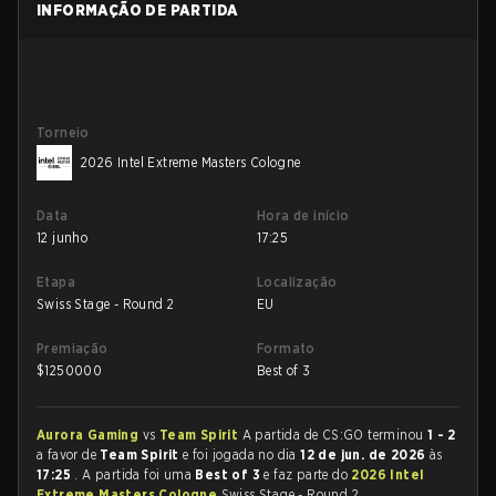
INFORMAÇÃO DE PARTIDA
Torneio
2026 Intel Extreme Masters Cologne
Data
Hora de início
12 junho
17:25
Etapa
Localização
Swiss Stage - Round 2
EU
Premiação
Formato
$
1250000
Best of 3
Aurora Gaming
vs
Team Spirit
A partida de CS:GO terminou
1 - 2
a favor de
Team Spirit
e foi jogada no dia
12 de jun. de 2026
às
17:25
. A partida foi uma
Best of 3
e faz parte do
2026 Intel
Extreme Masters Cologne
Swiss Stage - Round 2.