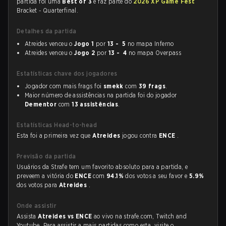
partida foi uma
Best of 3
e faz parte do
2026 XP Game Fest
Bracket - Quarterfinal.
Detalhes da partida
Atreides venceu o
Jogo 1
por
13 - 5
no mapa Inferno
Atreides venceu o
Jogo 2
por
13 - 4
no mapa Overpass
Estatísticas chave dos jogadores
Jogador com mais frags foi
smekk
com
39 frags
.
Maior número de assistências na partida foi do jogador
Dementor
com
13 assistências
.
Estatísticas Head-to-head
Esta foi a primeira vez que
Atreides
jogou contra
ENCE
.
Previsão da partida
Usuários da Strafe tem um favorito absoluto para a partida, e
preveem a vitória do
ENCE
com
94.1%
dos votos a seu favor e
5.9%
dos votos para
Atreides
.
Onde assistir
Assista
Atreides vs ENCE
ao vivo na strafe.com, Twitch and
Youtube. Para assistir a mais partidas como esta, visite o