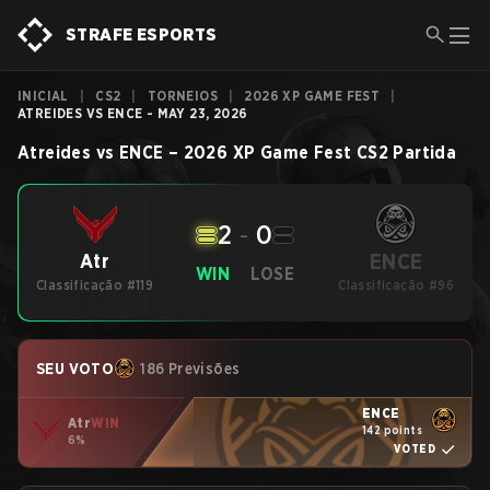
STRAFE ESPORTS
INICIAL
|
CS2
|
TORNEIOS
|
2026 XP GAME FEST
|
ATREIDES VS ENCE - MAY 23, 2026
Atreides
vs
ENCE
–
2026 XP Game Fest
CS2
Partida
2
-
0
ENCE
Atr
WIN
LOSE
Classificação #119
Classificação #96
SEU VOTO
186 Previsões
ENCE
Atr
WIN
142 points
6%
VOTED