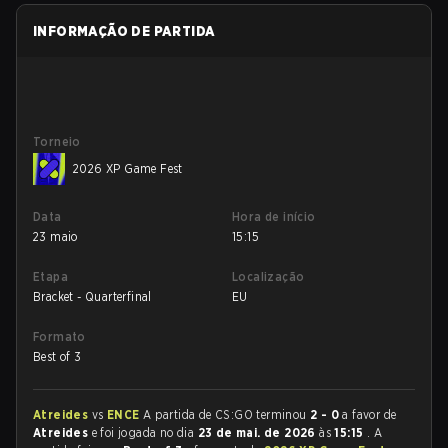
INFORMAÇÃO DE PARTIDA
Torneio
2026 XP Game Fest
Data
Hora de início
23 maio
15:15
Etapa
Localização
Bracket - Quarterfinal
EU
Formato
Best of 3
Atreides
vs
ENCE
A partida de CS:GO terminou
2 - 0
a favor de
Atreides
e foi jogada no dia
23 de mai. de 2026
às
15:15
. A