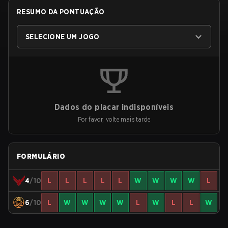
RESUMO DA PONTUAÇÃO
SELECIONE UM JOGO
Dados do placar indisponíveis
Por favor, volte mais tarde
FORMULÁRIO
4
/10
L
L
L
L
L
W
W
W
W
L
6
/10
L
W
W
W
W
L
W
L
L
W