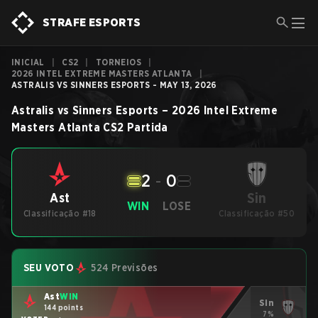
STRAFE ESPORTS
INICIAL
|
CS2
|
TORNEIOS
|
2026 INTEL EXTREME MASTERS ATLANTA
|
ASTRALIS VS SINNERS ESPORTS - MAY 13, 2026
Astralis
vs
Sinners Esports
–
2026 Intel Extreme
Masters Atlanta
CS2
Partida
2
-
0
Sin
Ast
WIN
LOSE
Classificação #18
Classificação #50
SEU VOTO
524 Previsões
Ast
WIN
Sin
144 points
7%