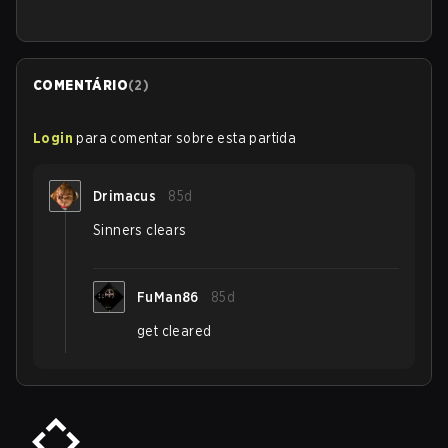
COMENTÁRIO
(
2
)
Login
para comentar sobre esta partida
Drimacus
85d
Sinners clears
FuMan86
85d
get cleared