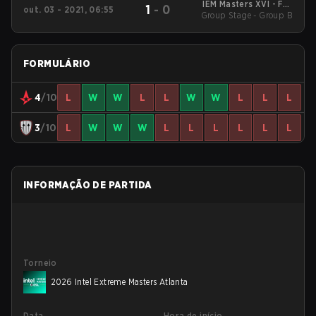
IEM Masters XVI - Fall
1
-
0
out. 03 - 2021, 06:55
Group Stage - Group B
Europe
FORMULÁRIO
4
/10
L
W
W
L
L
W
W
L
L
L
3
/10
L
W
W
W
L
L
L
L
L
L
INFORMAÇÃO DE PARTIDA
Torneio
2026 Intel Extreme Masters Atlanta
Data
Hora de início