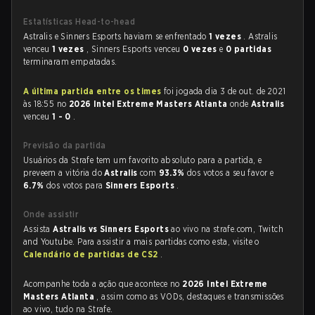
Estatísticas Head-to-head
Astralis e Sinners Esports haviam se enfrentado
1 vezes
. Astralis
venceu
1 vezes
, Sinners Esports venceu
0 vezes
e
0 partidas
terminaram empatadas.
A última partida entre os times
foi jogada dia 3 de out. de 2021
às 18:55 no
2026 Intel Extreme Masters Atlanta
onde
Astralis
venceu
1 - 0
.
Previsão da partida
Usuários da Strafe tem um favorito absoluto para a partida, e
preveem a vitória do
Astralis
com
93.3%
dos votos a seu favor e
6.7%
dos votos para
Sinners Esports
.
Onde assistir
Assista
Astralis vs Sinners Esports
ao vivo na strafe.com, Twitch
and Youtube. Para assistir a mais partidas como esta, visite o
Calendário de partidas de CS2
.
Acompanhe toda a ação que acontece no
2026 Intel Extreme
Masters Atlanta
, assim como as VODs, destaques e transmissões
ao vivo, tudo na Strafe.