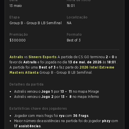
13 maio
18:01
Etapa
Localização
Group B - Group B LB Semifinal
NA
Premiação
Formato
$
300000
Best of 3
Astralis
vs
Sinners Esports
A partida de CS:GO terminou
2 - 0
a
favor de
Astralis
e foi jogada no dia
13 de mai. de 2026
às
18:01
.
A partida foi uma
Best of 3
e faz parte do
2026 Intel Extreme
Masters Atlanta
Group B - Group B LB Semifinal.
Detalhes da partida
Astralis venceu o
Jogo 1
por
13 - 11
no mapa Mirage
Astralis venceu o
Jogo 2
por
13 - 8
no mapa Inferno
Estatísticas chave dos jogadores
Jogador com mais frags foi
ryu
com
36 frags
.
Maior número de assistências na partida foi do jogador
phzy
com
17 assistências
.