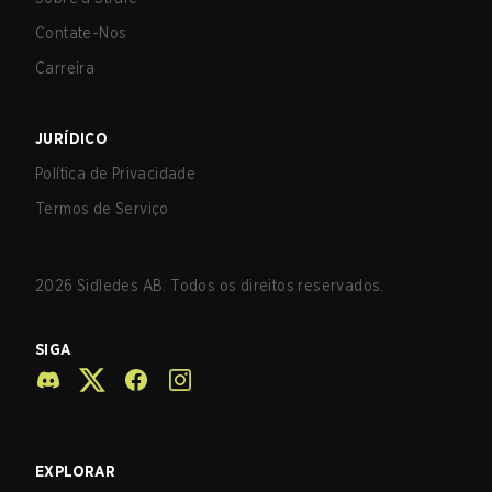
Contate-Nos
Carreira
JURÍDICO
Política de Privacidade
Termos de Serviço
2026
Sidledes AB. Todos os direitos reservados.
SIGA
EXPLORAR