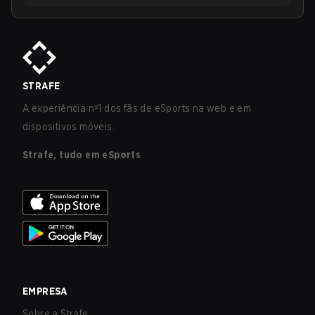
STRAFE
A experiência nº1 dos fãs de eSports na web e em
dispositivos móveis.
Strafe, tudo em eSports
EMPRESA
Sobre a Strafe