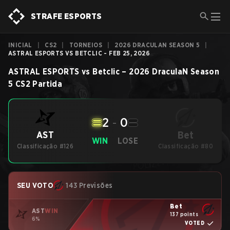
STRAFE ESPORTS
INICIAL
|
CS2
|
TORNEIOS
|
2026 DRACULAN SEASON 5
|
ASTRAL ESPORTS VS BETCLIC - FEB 25, 2026
ASTRAL ESPORTS
vs
Betclic
–
2026 DraculaN Season
5
CS2
Partida
2
-
0
Bet
AST
WIN
LOSE
Classificação #126
Classificação #80
SEU VOTO
143 Previsões
Bet
AST
WIN
137 points
6%
VOTED