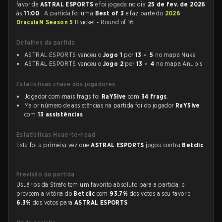
favor de
ASTRAL ESPORTS
e foi jogada no dia
25 de fev. de 2026
às
11:00
. A partida foi uma
Best of 3
e faz parte do
2026
DraculaN Season 5
Bracket - Round of 16.
Detalhes da partida
ASTRAL ESPORTS venceu o
Jogo 1
por
13 - 5
no mapa Nuke
ASTRAL ESPORTS venceu o
Jogo 2
por
13 - 4
no mapa Anubis
Estatísticas chave dos jogadores
Jogador com mais frags foi
RaY5ive
com
34 frags
.
Maior número de assistências na partida foi do jogador
RaY5ive
com
13 assistências
.
Estatísticas Head-to-head
Esta foi a primeira vez que
ASTRAL ESPORTS
jogou contra
Betclic
.
Previsão da partida
Usuários da Strafe tem um favorito absoluto para a partida, e
preveem a vitória do
Betclic
com
93.7%
dos votos a seu favor e
6.3%
dos votos para
ASTRAL ESPORTS
.